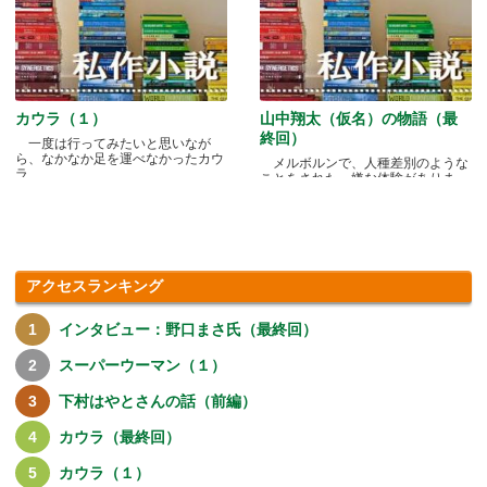
カウラ（１）
山中翔太（仮名）の物語（最
終回）
一度は行ってみたいと思いなが
ら、なかなか足を運べなかったカウ
メルボルンで、人種差別のような
ラ.....
ことをされた、嫌な体験がありま
す.....
アクセスランキング
インタビュー：野口まさ氏（最終回）
スーパーウーマン（１）
下村はやとさんの話（前編）
カウラ（最終回）
カウラ（１）