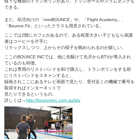
様々な種類のトランポリンがあり、ドッジボールやスラムダンクも
できる。
また、幼児向けの「miniBOUNCE」や、「Flight Academy」、
「Bounce Fit」といったクラスも用意されている。
ここでは2階にカフェがあるので、ある程度大きい子どもなら保護
者はコーヒーを片手に
リラックスしつつ、上からその様子を眺められるのが嬉しい。
ここのBOUNCE INCでは、他に先駆けて先月からBTVが導入され
ているのも特徴。
これは専用のリストバンドを$5で購入し、トランポリンをする前
にリストバンドをスキャンすると、
録画されここにあるテレビ画面で見たり、受付近くの機械で番号を
取得すればインターネットで
見たりできるというもの。
詳しくは→
http://bounceinc.com.au/btv