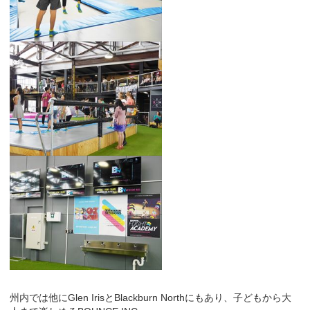
州内では他にGlen IrisとBlackburn Northにもあり、子どもから大