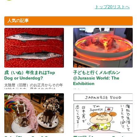
トップ20リストへ
人気の記事
戌（いぬ）年生まれはTop
子どもと行くメルボルン
Dog or Underdog?
@Jurassic World: The
Exhibition
太陰暦（旧暦）のお正月からその年
は始まります。早生まれの方は.....
恐竜が動く！