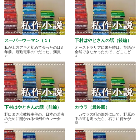
スーパーウーマン（１）
下村はやとさんの話（後編）
私が土方アキと初めて会ったのは3
オーストラリアに来た時は、英語が
年前。通勤電車の中だった。満員
全然できなかったので、どこにど
と.....
ん.....
下村はやとさんの話（前編）
カウラ（最終回）
野口まさ准教授主催の、日本の若者
カウラの町の郊外に出て、野原の
のために開かれる恒例のカレー会
中の道を走ったら、右手に何かが
で.....
見.....