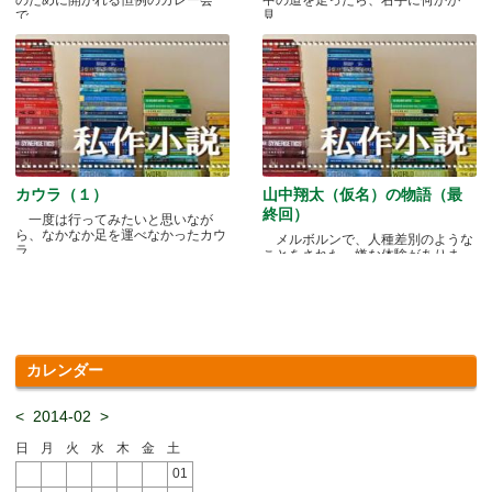
で.....
見.....
カウラ（１）
山中翔太（仮名）の物語（最
終回）
一度は行ってみたいと思いなが
ら、なかなか足を運べなかったカウ
メルボルンで、人種差別のような
ラ.....
ことをされた、嫌な体験がありま
す.....
カレンダー
<
2014-02
>
日
月
火
水
木
金
土
01