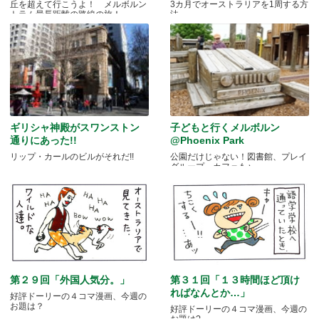
丘を超えて行こうよ！ メルボルン
3カ月でオーストラリアを1周する方
トラム最長距離の路線の旅！
法
ギリシャ神殿がスワンストン
子どもと行くメルボルン
通りにあった!!
@Phoenix Park
リップ・カールのビルがそれだ!!
公園だけじゃない！図書館、プレイ
グループ、カフェも♪
第２９回「外国人気分。」
第３１回「１３時間ほど頂け
ればなんとか…」
好評ドーリーの４コマ漫画、今週の
お題は？
好評ドーリーの４コマ漫画、今週の
お題は?