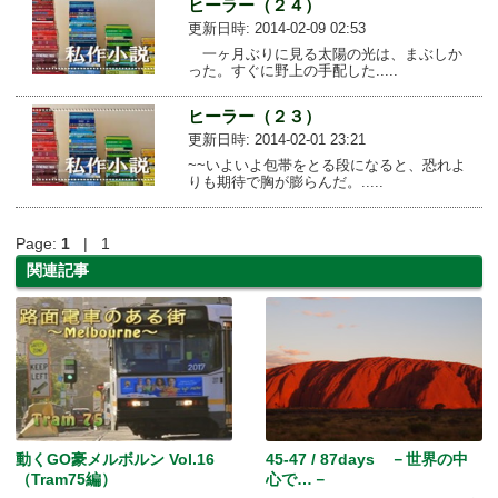
ヒーラー（２４）
更新日時: 2014-02-09 02:53
一ヶ月ぶりに見る太陽の光は、まぶしか
った。すぐに野上の手配した.....
ヒーラー（２３）
更新日時: 2014-02-01 23:21
~~いよいよ包帯をとる段になると、恐れよ
りも期待で胸が膨らんだ。.....
Page:
1
| 1
関連記事
動くGO豪メルボルン Vol.16
45-47 / 87days －世界の中
（Tram75編）
心で…－