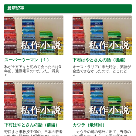
最新記事
スーパーウーマン（１）
下村はやとさんの話（後編）
私が土方アキと初めて会ったのは3
オーストラリアに来た時は、英語が
年前。通勤電車の中だった。満員
全然できなかったので、どこにど
と.....
ん.....
下村はやとさんの話（前編）
カウラ（最終回）
野口まさ准教授主催の、日本の若者
カウラの町の郊外に出て、野原の
のために開かれる恒例のカレー会
中の道を走ったら、右手に何かが