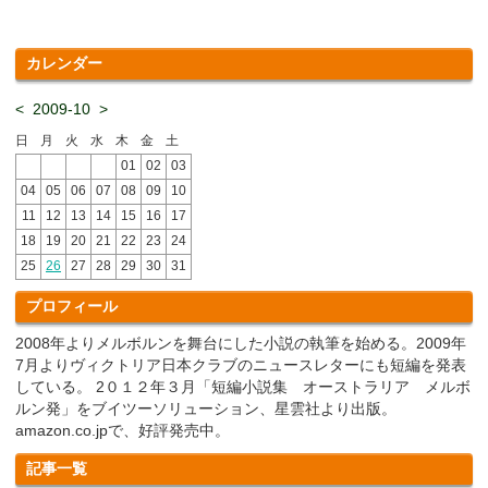
カレンダー
<
2009-10
>
日
月
火
水
木
金
土
01
02
03
04
05
06
07
08
09
10
11
12
13
14
15
16
17
18
19
20
21
22
23
24
25
26
27
28
29
30
31
プロフィール
2008年よりメルボルンを舞台にした小説の執筆を始める。2009年
7月よりヴィクトリア日本クラブのニュースレターにも短編を発表
している。 2０１２年３月「短編小説集 オーストラリア メルボ
ルン発」をブイツーソリューション、星雲社より出版。
amazon.co.jpで、好評発売中。
記事一覧