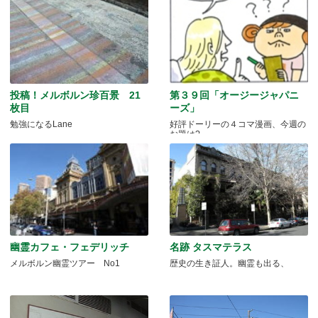
投稿！メルボルン珍百景 21
第３９回「オージージャパニ
枚目
ーズ」
勉強になるLane
好評ドーリーの４コマ漫画、今週の
お題は?
幽霊カフェ・フェデリッチ
名跡 タスマテラス
メルボルン幽霊ツアー No1
歴史の生き証人。幽霊も出る、