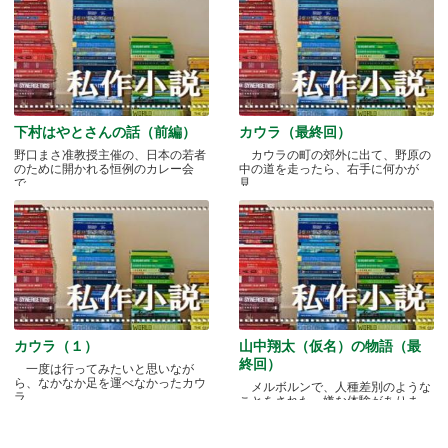
下村はやとさんの話（前編）
カウラ（最終回）
野口まさ准教授主催の、日本の若者
カウラの町の郊外に出て、野原の
のために開かれる恒例のカレー会
中の道を走ったら、右手に何かが
で.....
見.....
カウラ（１）
山中翔太（仮名）の物語（最
終回）
一度は行ってみたいと思いなが
ら、なかなか足を運べなかったカウ
メルボルンで、人種差別のような
ラ.....
ことをされた、嫌な体験がありま
す.....