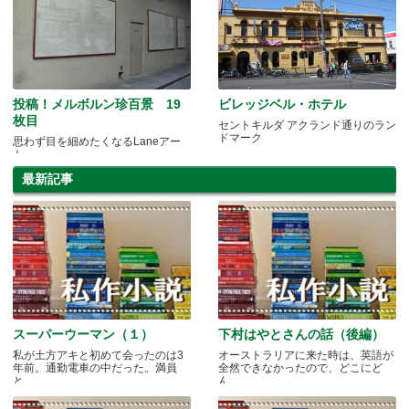
投稿！メルボルン珍百景 19
ビレッジベル・ホテル
枚目
セントキルダ アクランド通りのラン
ドマーク
思わず目を細めたくなるLaneアー
ト...
最新記事
スーパーウーマン（１）
下村はやとさんの話（後編）
私が土方アキと初めて会ったのは3
オーストラリアに来た時は、英語が
年前。通勤電車の中だった。満員
全然できなかったので、どこにど
と.....
ん.....