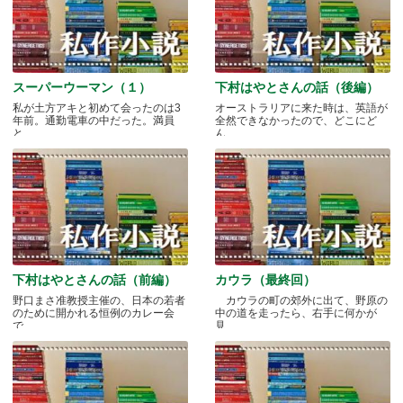
スーパーウーマン（１）
下村はやとさんの話（後編）
私が土方アキと初めて会ったのは3
オーストラリアに来た時は、英語が
年前。通勤電車の中だった。満員
全然できなかったので、どこにど
と.....
ん.....
下村はやとさんの話（前編）
カウラ（最終回）
野口まさ准教授主催の、日本の若者
カウラの町の郊外に出て、野原の
のために開かれる恒例のカレー会
中の道を走ったら、右手に何かが
で.....
見.....