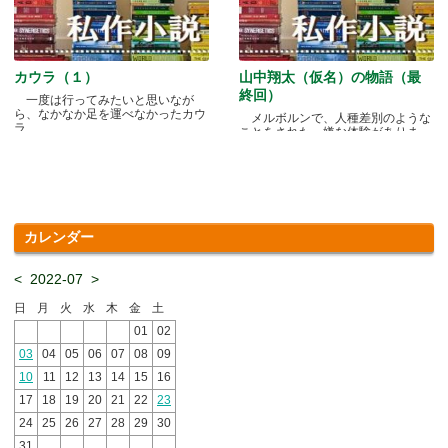
カウラ（１）
山中翔太（仮名）の物語（最
終回）
一度は行ってみたいと思いなが
ら、なかなか足を運べなかったカウ
メルボルンで、人種差別のような
ラ.....
ことをされた、嫌な体験がありま
す.....
カレンダー
<
2022-07
>
日
月
火
水
木
金
土
01
02
03
04
05
06
07
08
09
10
11
12
13
14
15
16
17
18
19
20
21
22
23
24
25
26
27
28
29
30
31