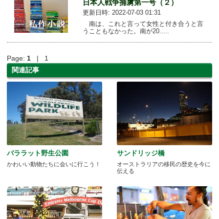
日本人戦争捕虜第一号（２）
更新日時: 2022-07-03 01:31
南は、これと言って女性と付き合うと言
うこともなかった。南が20.....
Page:
1
| 1
関連記事
バララット野生公園
サンドリッジ橋
かわいい動物たちに会いに行こう！
オーストラリアの移民の歴史を今に
伝える