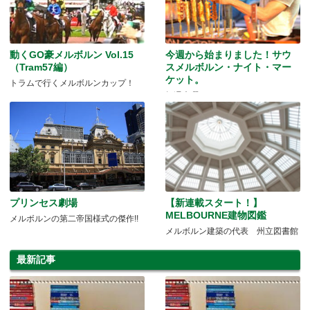
動くGO豪メルボルン Vol.15
今週から始まりました！サウ
（Tram57編）
スメルボルン・ナイト・マー
ケット。
トラムで行くメルボルンカップ！
毎週木曜のおしゃれなナイト・マー
ケット！
プリンセス劇場
【新連載スタート！】
MELBOURNE建物図鑑
メルボルンの第二帝国様式の傑作!!
メルボルン建築の代表 州立図書館
最新記事