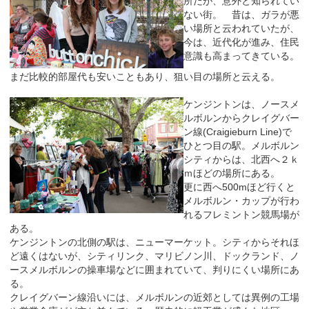
所だが、意外と知られてい
ない街。 昔は、ガラが悪
い場所と云われていたが、
今は、近代化が進み、住民
意識も高まってきている。
まだ比較的部屋代も安いこともあり、狙い目の場所と云える。
ケンジントンは、ノースメ
ルボルンからクレイグバー
ン線(Craigieburn Line)で
ひとつ目の駅。メルボルン
シティからは、北西へ２ｋ
ｍほどの場所にある。
更に西へ500mほど行くと
メルボルン・カップが行わ
れるフレミントン競馬場が
ある。
ケンジントンの北側の駅は、ニューマーケット。シティからそれほ
ど遠くはないが、シティリンク、マリビノン川、ドックランド、ノ
ースメルボルンの操車場などに囲まれていて、判りにくい場所にあ
る。
クレイグバーン線沿いには、メルボルンの近郊としては異例の工場