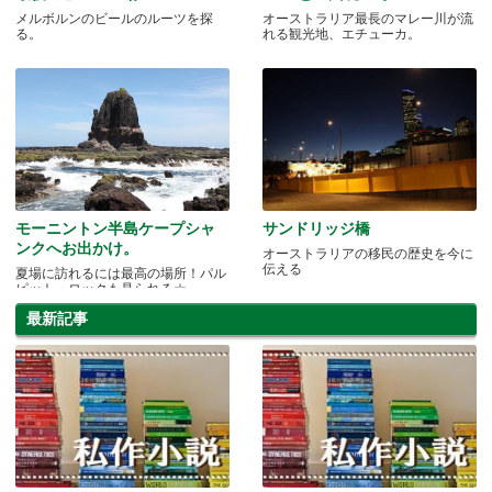
メルボルンのビールのルーツを探
オーストラリア最長のマレー川が流
る。
れる観光地、エチューカ。
モーニントン半島ケープシャ
サンドリッジ橋
ンクへお出かけ。
オーストラリアの移民の歴史を今に
伝える
夏場に訪れるには最高の場所！パル
ピット・ロックも見られる☆
最新記事