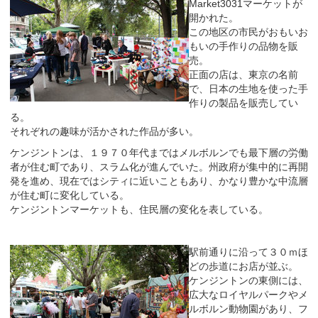
Market3031マーケットが
開かれた。
この地区の市民がおもいお
もいの手作りの品物を販
売。
正面の店は、東京の名前
で、日本の生地を使った手
作りの製品を販売してい
る。
それぞれの趣味が活かされた作品が多い。
ケンジントンは、１９７０年代まではメルボルンでも最下層の労働
者が住む町であり、スラム化が進んでいた。州政府が集中的に再開
発を進め、現在ではシティに近いこともあり、かなり豊かな中流層
が住む町に変化している。
ケンジントンマーケットも、住民層の変化を表している。
駅前通りに沿って３０ｍほ
どの歩道にお店が並ぶ。
ケンジントンの東側には、
広大なロイヤルパークやメ
ルボルン動物園があり、フ