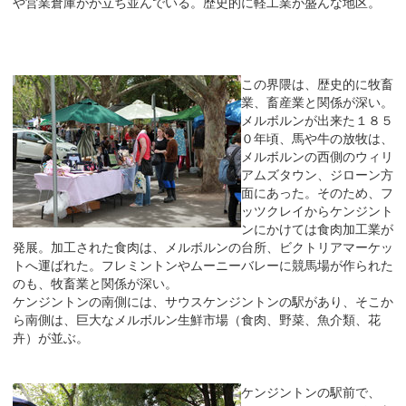
や営業倉庫がが立ち並んでいる。歴史的に軽工業が盛んな地区。
この界隈は、歴史的に牧畜
業、畜産業と関係が深い。
メルボルンが出来た１８５
０年頃、馬や牛の放牧は、
メルボルンの西側のウィリ
アムズタウン、ジローン方
面にあった。そのため、フ
ッツクレイからケンジント
ンにかけては食肉加工業が
発展。加工された食肉は、メルボルンの台所、ビクトリアマーケッ
トへ運ばれた。フレミントンやムーニーバレーに競馬場が作られた
のも、牧畜業と関係が深い。
ケンジントンの南側には、サウスケンジントンの駅があり、そこか
ら南側は、巨大なメルボルン生鮮市場（食肉、野菜、魚介類、花
卉）が並ぶ。
ケンジントンの駅前で、