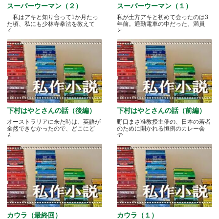
スーパーウーマン（２）
スーパーウーマン（１）
私はアキと知り合って1か月たっ
私が土方アキと初めて会ったのは3
た頃、私にも少林寺拳法を教えて
年前。通勤電車の中だった。満員
く.....
と.....
下村はやとさんの話（後編）
下村はやとさんの話（前編）
オーストラリアに来た時は、英語が
野口まさ准教授主催の、日本の若者
全然できなかったので、どこにど
のために開かれる恒例のカレー会
ん.....
で.....
カウラ（最終回）
カウラ（１）