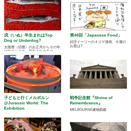
戌（いぬ）年生まれはTop
第48回「Japanese Food」
Dog or Underdog?
好評ドーリーの４コマ漫画、今週の
お題は?
太陰暦（旧暦）のお正月からその年
は始まります。早生まれの方は.....
子どもと行くメルボルン
戦争記念館『Shrine of
@Jurassic World: The
Remembrance』
Exhibition
MELBOURNE建物図鑑
恐竜が動く！