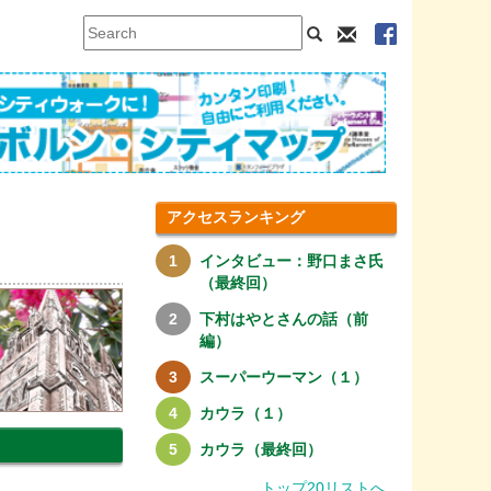
アクセスランキング
インタビュー：野口まさ氏
（最終回）
下村はやとさんの話（前
編）
スーパーウーマン（１）
カウラ（１）
カウラ（最終回）
トップ20リストへ