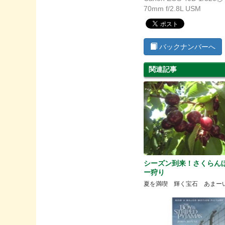
70mm f/2.8L USM
バックナンバーへ
関連記事
シーズン到来！さくらん
ー狩り
夏を満喫 輝く宝石 あまー