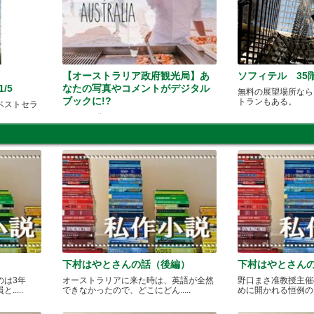
【オーストラリア政府観光局】あ
ソフィテル 35
/5
なたの写真やコメントがデジタル
無料の展望場所なら
ブックに!?
トランもある。
ベストセラ
みんなで作る！オーストラリア ソーシャ
ルガイドブック
下村はやとさんの話（後編）
下村はやとさん
のは3年
オーストラリアに来た時は、英語が全然
野口まさ准教授主催
....
できなかったので、どこにどん.....
めに開かれる恒例のカレ