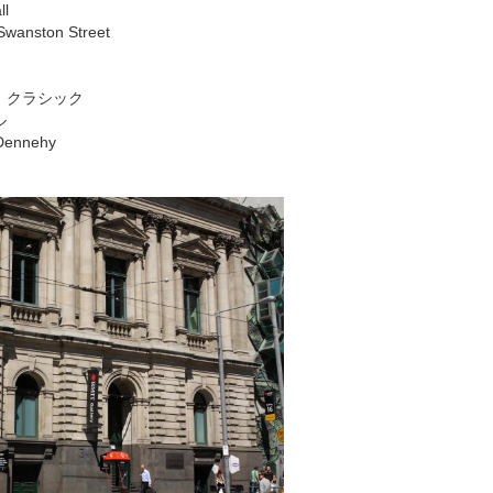
ll
ston Street
 クラシック
ル
Dennehy