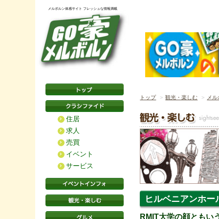
メルボルン体感サイト フレッシュな情報満載
トップ
観光・楽しむ
メル
住居
求人
売買
イベント
サービス
ヒルベニアンホール
RMIT大学の顔ともい