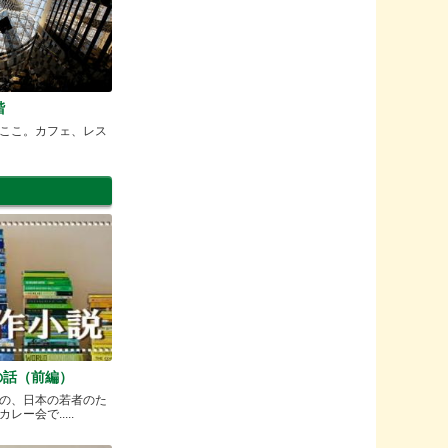
階
ここ。カフェ、レス
の話（前編）
の、日本の若者のた
ー会で.....