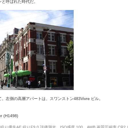
ンと呼ばれた時代だ。
て。
左側の高層アパートは、スワンストン483Vivre ビル
。
er (H1498)
20秒 絞り優先AE 絞りF9.0 評価測光 ISO感度 100 AWB 画質圧縮率 CR2 