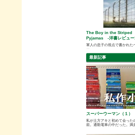
The Boy in the Striped
Pyjamas -洋書レビュー1
軍人の息子の視点で書かれた
ー
最新記事
スーパーウーマン（１）
私が土方アキと初めて会った
前。通勤電車の中だった。満員と.