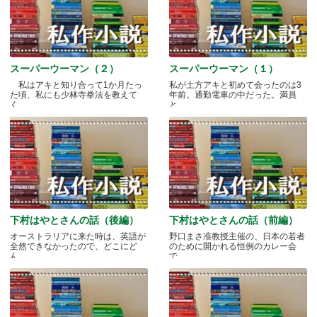
スーパーウーマン（２）
スーパーウーマン（１）
私はアキと知り合って1か月たっ
私が土方アキと初めて会ったのは3
た頃、私にも少林寺拳法を教えて
年前。通勤電車の中だった。満員
く.....
と.....
下村はやとさんの話（後編）
下村はやとさんの話（前編）
オーストラリアに来た時は、英語が
野口まさ准教授主催の、日本の若者
全然できなかったので、どこにど
のために開かれる恒例のカレー会
ん.....
で.....