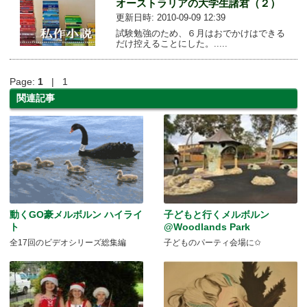
オーストラリアの大学生諸君（２）
更新日時: 2010-09-09 12:39
試験勉強のため、６月はおでかけはできる
だけ控えることにした。.....
Page:
1
| 1
関連記事
動くGO豪メルボルン ハイライ
子どもと行くメルボルン
ト
@Woodlands Park
全17回のビデオシリーズ総集編
子どものパーティ会場に✩