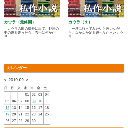
カウラ（最終回）
カウラ（１）
カウラの町の郊外に出て、野原の
一度は行ってみたいと思いなが
中の道を走ったら、右手に何かが
ら、なかなか足を運べなかったカウ
見.....
ラ.....
カレンダー
<
2010-09
>
日
月
火
水
木
金
土
01
02
03
04
05
06
07
08
09
10
11
12
13
14
15
16
17
18
19
20
21
22
23
24
25
26
27
28
29
30