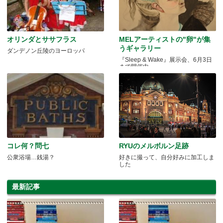
オリンダとササフラス
MELアーティストの"卵"が集
うギャラリー
ダンデノン丘陵のヨーロッパ
『Sleep & Wake』展示会、6月3日
まで開催中
コレ何？問七
RYUのメルボルン足跡
公衆浴場…銭湯？
好きに撮って、自分好みに加工しま
した
最新記事