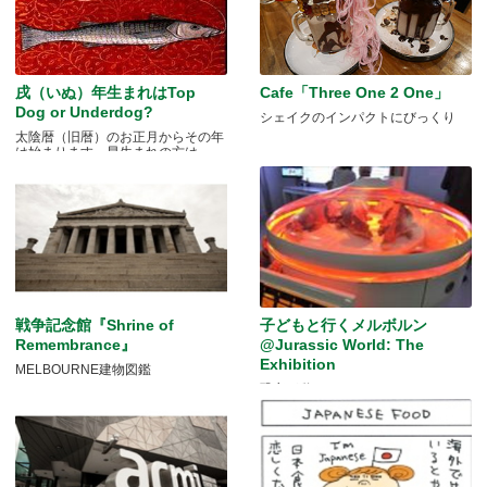
戌（いぬ）年生まれはTop
Cafe「Three One 2 One」
Dog or Underdog?
シェイクのインパクトにびっくり
太陰暦（旧暦）のお正月からその年
は始まります。早生まれの方は.....
戦争記念館『Shrine of
子どもと行くメルボルン
Remembrance』
@Jurassic World: The
Exhibition
MELBOURNE建物図鑑
恐竜が動く！