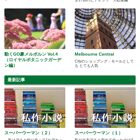
全17回のビデオシリーズ総集編
動くGO豪メルボルン Vol.4
Melbourne Central
（ロイヤルボタニックガーデ
Cityのショップング・モールとして
ン編）
も とても人気
春よ来い！シティの隣で大自然を堪
能、ロイヤルボタニックガーデン！
最新記事
スーパーウーマン（２）
スーパーウーマン（１）