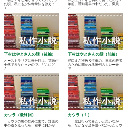
私はアキと知り合って1か月たっ
私が土方アキと初めて会ったのは3
た頃、私にも少林寺拳法を教えて
年前。通勤電車の中だった。満員
く.....
と.....
下村はやとさんの話（後編）
下村はやとさんの話（前編）
オーストラリアに来た時は、英語が
野口まさ准教授主催の、日本の若者
全然できなかったので、どこにど
のために開かれる恒例のカレー会
ん.....
で.....
カウラ（最終回）
カウラ（１）
カウラの町の郊外に出て、野原の
一度は行ってみたいと思いなが
中の道を走ったら、右手に何かが
ら、なかなか足を運べなかったカウ