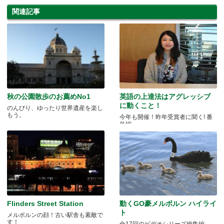
関連記事
秋の公園散歩のお薦めNo1
英語の上達法はアグレッシブ
に動くこと！
のんびり、ゆったり世界遺産を楽し
もう。
今年も開催！昨年受賞者に聞く! 番
外編
Flinders Street Station
動くGO豪メルボルン ハイライ
ト
メルボルンの顔！古い駅舎も素敵で
す！