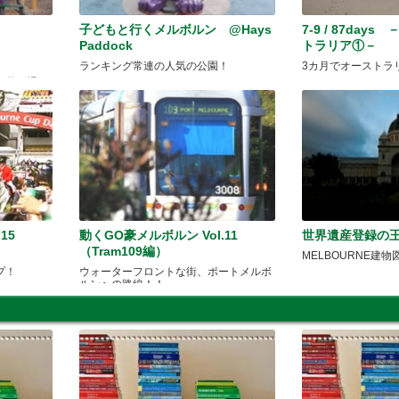
ン
子どもと行くメルボルン @Hays
7-9 / 87da
Paddock
トラリア①－
ランキング常連の人気の公園！
3カ月でオーストラ
の遊び場
15
動くGO豪メルボルン Vol.11
世界遺産登録の
（Tram109編）
MELBOURNE建物
プ！
ウォーターフロントな街、ポートメルボ
ルンへの路線！！