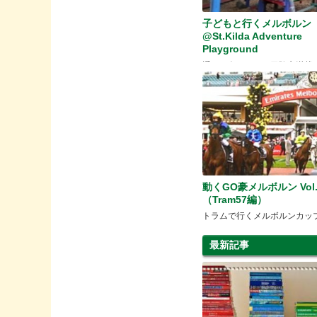
子どもと行くメルボル
@St.Kilda Adventure
Playground
通りの奥にひそむ冒険心満載
動くGO豪メルボルン Vol.
（Tram57編）
トラムで行くメルボルンカッ
最新記事