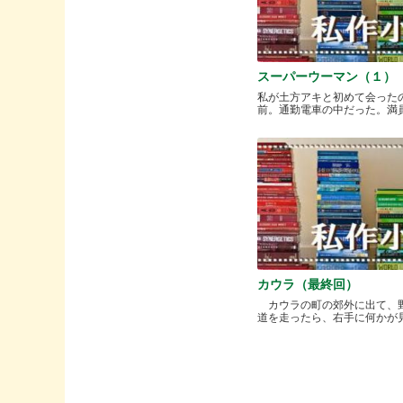
スーパーウーマン（１）
私が土方アキと初めて会った
前。通勤電車の中だった。満員と.
カウラ（最終回）
カウラの町の郊外に出て、
道を走ったら、右手に何かが見..