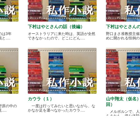
下村はやとさんの話（後編）
下村はやとさん
のは3年
オーストラリアに来た時は、英語が全然
野口まさ准教授主催
....
できなかったので、どこにどん.....
めに開かれる恒例のカレ
カウラ（１）
山中翔太（仮名
回）
野原の中の
一度は行ってみたいと思いながら、な
...
かなか足を運べなかったカウラ.....
メルボルンで、人
をされた、嫌な体験があ