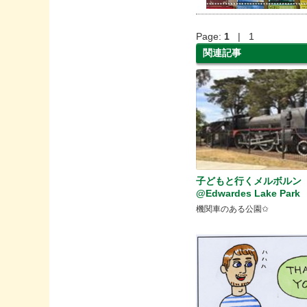
Page:
1
| 1
関連記事
子どもと行くメルボルン
@Edwardes Lake Park
機関車のある公園✩