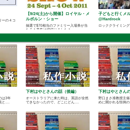
【9/24(土)から開催】ロイヤル・メ
子どもと行くメ
ルボルン・ショー
@Hardrock
リーの４コ
抽選で$70相当のファミリー入場券が当
ロッククライミング
たる＊募集は締切りました＊
下村はやとさんの話（後編）
下村はやとさん
のは3年
オーストラリアに来た時は、英語が全然
野口まさ准教授主催
....
できなかったので、どこにどん.....
めに開かれる恒例のカレ