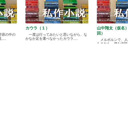
カウラ（１）
山中翔太（仮名
回）
野原の中の
一度は行ってみたいと思いながら、な
...
かなか足を運べなかったカウラ.....
メルボルンで、人
をされた、嫌な体験があ