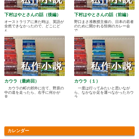
下村はやとさんの話（後編）
下村はやとさんの話（前編）
オーストラリアに来た時は、英語が
野口まさ准教授主催の、日本の若者
全然できなかったので、どこにど
のために開かれる恒例のカレー会
ん.....
で.....
カウラ（最終回）
カウラ（１）
カウラの町の郊外に出て、野原の
一度は行ってみたいと思いなが
中の道を走ったら、右手に何かが
ら、なかなか足を運べなかったカウ
見.....
ラ.....
カレンダー