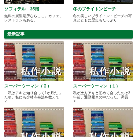
ソフィテル 35階
冬のブライトンビーチ
無料の展望場所ならここ。カフェ、
冬の美しいブライトン・ビーチの写
レストランもある。
真とともに歴史もたっぷり
最新記事
スーパーウーマン（２）
スーパーウーマン（１）
私はアキと知り合って1か月たっ
私が土方アキと初めて会ったのは3
た頃、私にも少林寺拳法を教えて
年前。通勤電車の中だった。満員
く.....
と.....