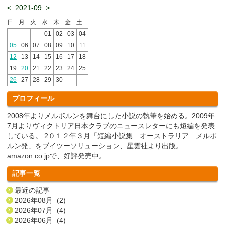
<
2021-09
>
日
月
火
水
木
金
土
01
02
03
04
05
06
07
08
09
10
11
12
13
14
15
16
17
18
19
20
21
22
23
24
25
26
27
28
29
30
プロフィール
2008年よりメルボルンを舞台にした小説の執筆を始める。2009年
7月よりヴィクトリア日本クラブのニュースレターにも短編を発表
している。 2０１２年３月「短編小説集 オーストラリア メルボ
ルン発」をブイツーソリューション、星雲社より出版。
amazon.co.jpで、好評発売中。
記事一覧
最近の記事
2026年08月 (2)
2026年07月 (4)
2026年06月 (4)