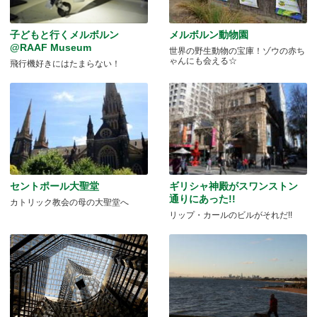
子どもと行くメルボルン
メルボルン動物園
@RAAF Museum
世界の野生動物の宝庫！ゾウの赤ち
ゃんにも会える☆
飛行機好きにはたまらない！
セントポール大聖堂
ギリシャ神殿がスワンストン
通りにあった!!
カトリック教会の母の大聖堂へ
リップ・カールのビルがそれだ!!