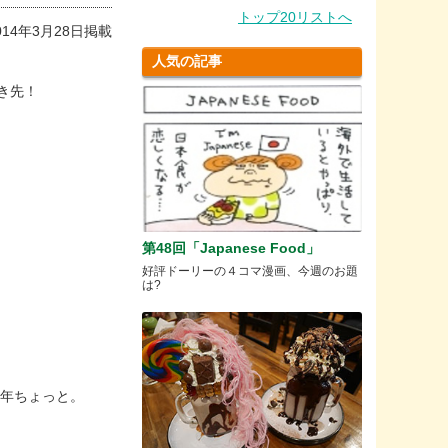
トップ20リストへ
014年3月28日掲載
人気の記事
行き先！
第48回「Japanese Food」
好評ドーリーの４コマ漫画、今週のお題
は?
1年ちょっと。