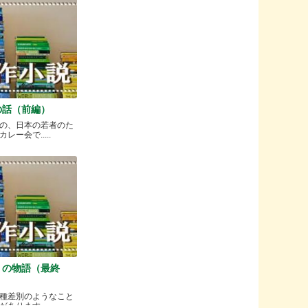
の話（前編）
の、日本の若者のた
ー会で.....
）の物語（最終
種差別のようなこと
ります.....