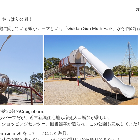
2
、やっぱり公園！
瀕している蛾がテーマという「Golden Sun Moth Park」が今回の
0分のCraigieburn。
からあるサバーブだが、近年新興住宅地も増え人口増加が著しい。
くショッピングセンター、図書館等が造られ、この公園も完成してまだ
n sun mothをモチーフにした遊具。
目状のお腹で遊んだり、しっぽ??の滑り台から降りてきたり！