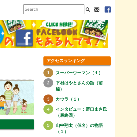
アクセスランキング
スーパーウーマン（１）
下村はやとさんの話（前
編）
カウラ（１）
インタビュー：野口まさ氏
（最終回）
山中翔太（仮名）の物語
（１）