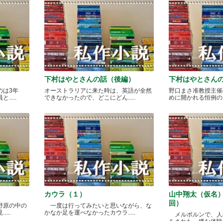
下村はやとさんの話（後編）
下村はやとさん
のは3年
オーストラリアに来た時は、英語が全然
野口まさ准教授主催
....
できなかったので、どこにどん.....
めに開かれる恒例のカレ
カウラ（１）
山中翔太（仮名
回）
野原の中の
一度は行ってみたいと思いながら、な
...
かなか足を運べなかったカウラ.....
メルボルンで、人
をされた、嫌な体験があ