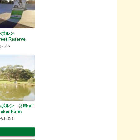
ルボルン
eet Reserve
ンド✩
ルン @Rhyll
ucker Farm
られる！