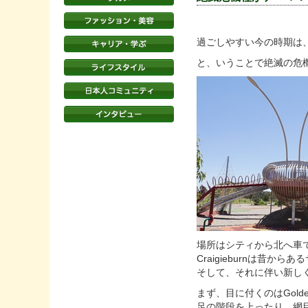
過ごしやすい今の時期は
と、いうことで絶滅の危機に
場所はシティから北へ車で約3
Craigieburnは昔
そして、それに伴い新し
まず、目に付くのはGolde
足の階段を上ったり、網