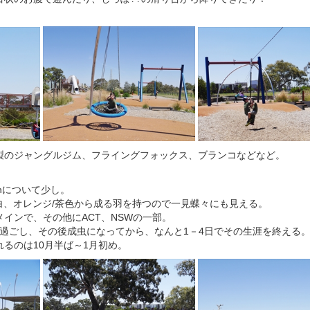
製のジャングルジム、フライングフォックス、ブランコなどなど。
mothについて少し。
白、オレンジ/茶色から成る羽を持つので一見蝶々にも見える。
インで、その他にACT、NSWの一部。
で過ごし、その後成虫になってから、なんと1－4日でその生涯を終える
るのは10月半ば～1月初め。