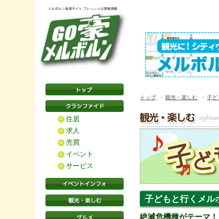
メルボルン体感サイト フレッシュな情報満載
トップ
観光・楽しむ
子ど
住居
求人
売買
イベント
サービス
子どもと行くメルボルン
絶滅危機種がテーマ！