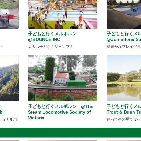
ン
子どもと行くメルボルン
子どもと行くメ
@BOUNCE INC
@Johnstone Str
☆
大人も子どももジャンプ！
緑豊かなプレイグラ
子どもと行くメルボルン @The
子どもと行くメルボ
k
Steam Locomotive Society of
Trout & Bush T
Victoria
ショナルパ
釣ってその場で食べ
月に1回のお楽しみ☆