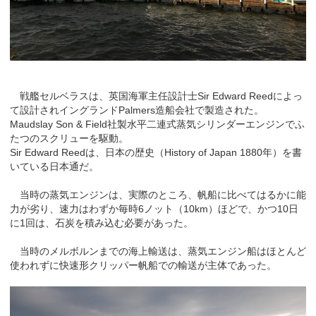
戦艦セルベラスは、英国海軍主任設計士Sir Edward Reedによっ
て設計されイングランドPalmers造船会社で製造された。
Maudslay Son & Field社製水平二連式蒸気シリンダーエンジンでふ
たつのスクリューを駆動。
Sir Edward Reedは、日本の歴史（History of Japan 1880年）を書
いている日本通だ。
当時の蒸気エンジンは、実際のところ、帆船に比べてはるかに能
力が劣り、速力はわずか毎時6ノット（10km）ほどで、かつ10日
に1回は、石炭を積み込む必要があった。
当時のメルボルンまでの海上輸送は、蒸気エンジン船はほとんど
使われずに快速形クリッパー帆船での輸送が主体であった。