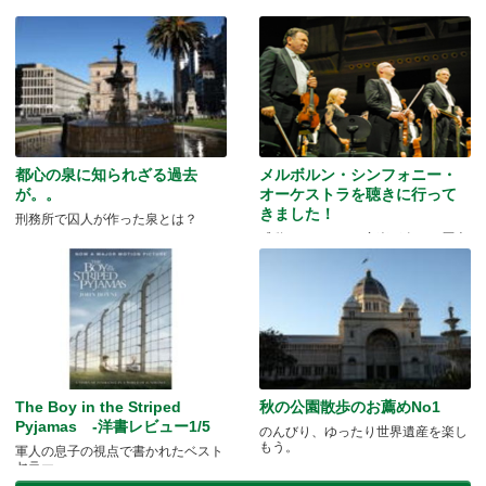
都心の泉に知られざる過去
メルボルン・シンフォニー・
が。。
オーケストラを聴きに行って
きました！
刑務所で囚人が作った泉とは？
感動のクラシック音楽が奏でる歴史
と芸術。
The Boy in the Striped
秋の公園散歩のお薦めNo1
Pyjamas -洋書レビュー1/5
のんびり、ゆったり世界遺産を楽し
もう。
軍人の息子の視点で書かれたベスト
セラー