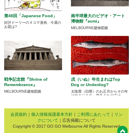
第48回「Japanese Food」
南半球最大のビデオ・アート
博物館『acmi』
好評ドーリーの４コマ漫画、今週の
お題は?
MELBOURNE建物図鑑
戦争記念館『Shrine of
戌（いぬ）年生まれはTop
Remembrance』
Dog or Underdog?
MELBOURNE建物図鑑
太陰暦（旧暦）のお正月からその年
は始まります。早生まれの方は.....
会員規約
｜
個人情報保護基本方針
｜
ご利用にあたって
｜
リン
クについて
｜広告掲載について
Copyright © 2017 GO GO Melbourne All Rights Reserved