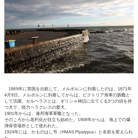
1869年に英国を出航して、メルボルンに到着したのは、1871年
4月9日。メルボルンに到着してからは、ビクトリア海軍の旗艦と
して活躍。セルベラスとは、ギリシャ神話に出てくる3つの頭を持
つ犬で、怪力ヘラクレスの愛犬。
1901年からは、連邦海軍軍艦となった。
そのころから老朽化が目立ち始めた。1908年からは、海上での爆
弾保管場所として使われた。
1924年には、かものはし号（HMAS Plyatypus）と名前を変えられ