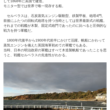
して1868年に英国で建造。
モニター型では世界で唯一現存する船。
セルベラスは、石炭蒸気エンジン駆動型、鉄製甲板、砲塔4門、
前後にふたつの回転式砲塔を持つ当時としては世界最新式の戦艦。
それまでの戦艦が木製、固定式砲門であったのに比べると圧倒的な
戦力を持つ軍艦だ。
1800年代後半から1900年代前半にかけて活躍。帆船にかわって
蒸気エンジンを備えた英国海軍初めての軍艦でもある。
当時、日本の明治政府の軍艦はすべて木造製帆船であったことを思
うと、戦艦セルベラスの先進性がわかる。