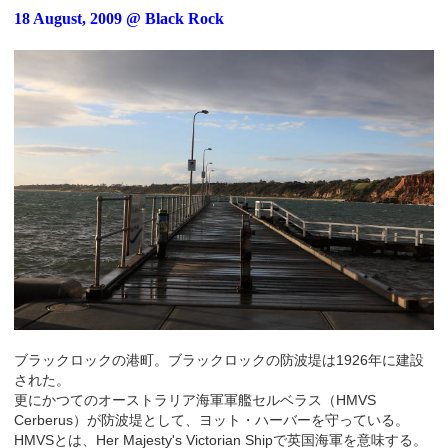
18 August, 2009 @ Black Rock
ブラックロックの港町。ブラックロックの防波堤は1926年に建設
された。
更にかつてのオーストラリア海軍軍艦セルベラス（HMVS
Cerberus）が防波堤として、ヨット・ハーバーを守っている。
HMVSとは、Her Majesty's Victorian Shipで英国海軍を意味する。