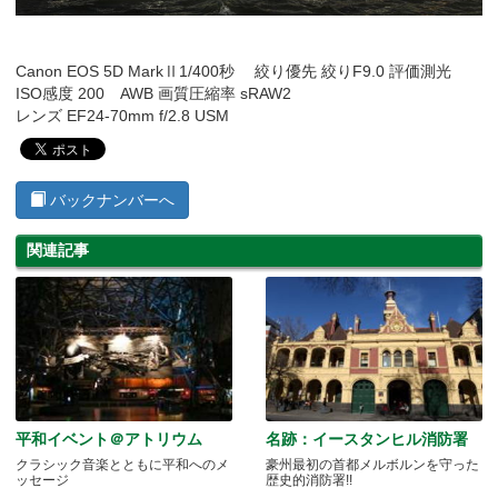
Canon EOS 5D MarkⅡ1/400秒 絞り優先 絞りF9.0 評価測光
ISO感度 200 AWB 画質圧縮率 sRAW2
レンズ EF24-70mm f/2.8 USM
バックナンバーへ
関連記事
平和イベント＠アトリウム
名跡：イースタンヒル消防署
クラシック音楽とともに平和へのメ
豪州最初の首都メルボルンを守った
ッセージ
歴史的消防署!!