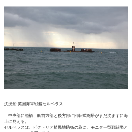
沈没船 英国海軍戦艦セルベラス
中央部に艦橋、艇前方部と後方部に回転式砲塔がまだ沈まずに海
上に見える。
セルベラスは、ビクトリア植民地防衛の為に、モニター型戦闘艦と