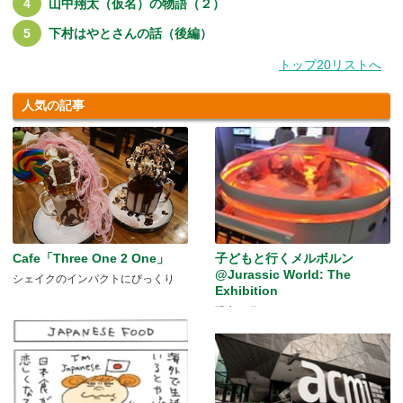
山中翔太（仮名）の物語（２）
下村はやとさんの話（後編）
トップ20リストへ
人気の記事
Cafe「Three One 2 One」
子どもと行くメルボルン
@Jurassic World: The
シェイクのインパクトにびっくり
Exhibition
恐竜が動く！