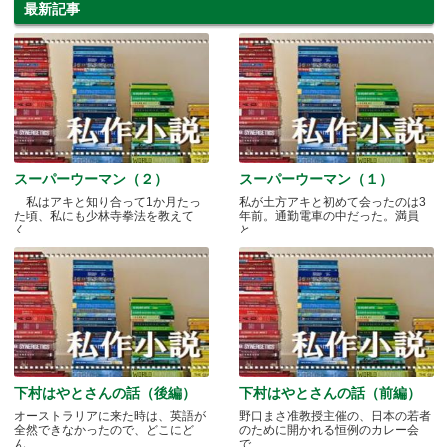
最新記事
スーパーウーマン（２）
スーパーウーマン（１）
私はアキと知り合って1か月たっ
私が土方アキと初めて会ったのは3
た頃、私にも少林寺拳法を教えて
年前。通勤電車の中だった。満員
く.....
と.....
下村はやとさんの話（後編）
下村はやとさんの話（前編）
オーストラリアに来た時は、英語が
野口まさ准教授主催の、日本の若者
全然できなかったので、どこにど
のために開かれる恒例のカレー会
ん.....
で.....