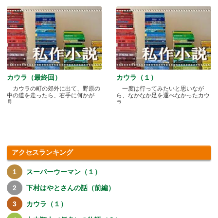
カウラ（最終回）
カウラ（１）
カウラの町の郊外に出て、野原の
一度は行ってみたいと思いなが
中の道を走ったら、右手に何かが
ら、なかなか足を運べなかったカウ
見.....
ラ.....
アクセスランキング
スーパーウーマン（１）
下村はやとさんの話（前編）
カウラ（１）