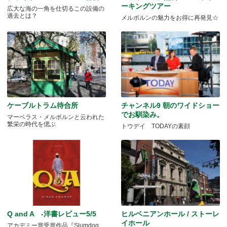
ーキングツアー
広大な海の一角を仕切るこの設備の
過去とは？
メルボルンの魅力をお得に再発見☆
ケーブルトラム待合所
チャンネル9 朝のワイドショー
でお馴染み。
マーベラス・メルボルンと云われた
繁栄の時代を偲ぶ
トウデイ TODAYの素顔
Q and A -洋書レビュー5/5
ヒルベニアンホール / ストーレ
イホール
アカデミー賞受賞作品『Slumdog