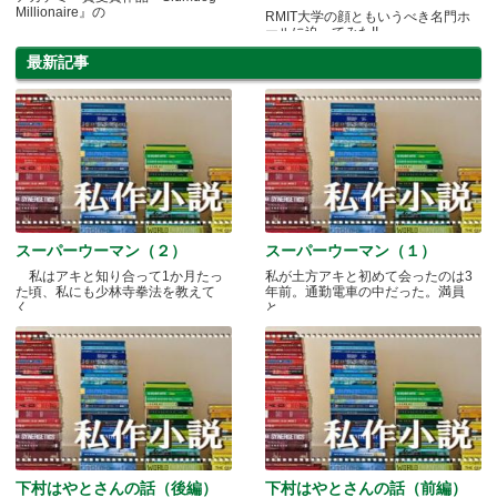
Millionaire』の
RMIT大学の顔ともいうべき名門ホ
ールに迫ってみた!!
最新記事
スーパーウーマン（２）
スーパーウーマン（１）
私はアキと知り合って1か月たっ
私が土方アキと初めて会ったのは3
た頃、私にも少林寺拳法を教えて
年前。通勤電車の中だった。満員
く.....
と.....
下村はやとさんの話（後編）
下村はやとさんの話（前編）