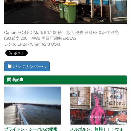
Canon EOS 5D MarkⅡ1/400秒 絞り優先 絞りF9.0 評価測光
ISO感度 200 AWB 画質圧縮率 sRAW2
レンズ EF24-70mm f/2.8 USM
バックナンバーへ
関連記事
ブライトン・シーバスの秘密
メルボルン、無料！！！ウォ