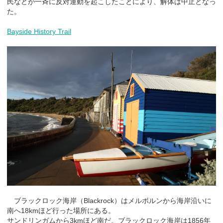
民などが一斉に反対運動を起こしたことにより、解体は中止となっ
た。
Bayside History Trail
ブラックロック海岸（Blackrock）はメルボルンから海岸沿いに
南へ18kmほど行った場所にある。
サンドリンガムから3kmほど南だ。ブラックロック海岸は1856年