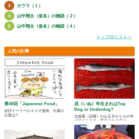
カウラ（１）
山中翔太（仮名）の物語（２）
山中翔太（仮名）の物語（４）
トップ20リストへ
人気の記事
第48回「Japanese Food」
戌（いぬ）年生まれはTop
Dog or Underdog?
好評ドーリーの４コマ漫画、今週の
お題は?
太陰暦（旧暦）のお正月からその年
は始まります。早生まれの方は.....