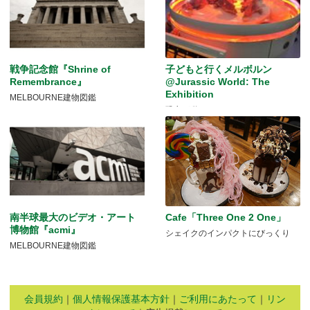
戦争記念館『Shrine of
子どもと行くメルボルン
Remembrance』
@Jurassic World: The
Exhibition
MELBOURNE建物図鑑
恐竜が動く！
南半球最大のビデオ・アート
Cafe「Three One 2 One」
博物館『acmi』
シェイクのインパクトにびっくり
MELBOURNE建物図鑑
会員規約
｜
個人情報保護基本方針
｜
ご利用にあたって
｜
リン