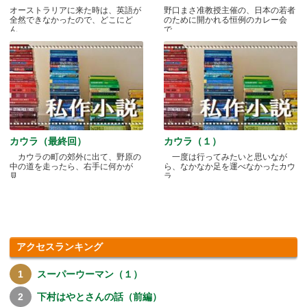
オーストラリアに来た時は、英語が
野口まさ准教授主催の、日本の若者
全然できなかったので、どこにど
のために開かれる恒例のカレー会
ん.....
で.....
カウラ（最終回）
カウラ（１）
カウラの町の郊外に出て、野原の
一度は行ってみたいと思いなが
中の道を走ったら、右手に何かが
ら、なかなか足を運べなかったカウ
見.....
ラ.....
アクセスランキング
スーパーウーマン（１）
下村はやとさんの話（前編）