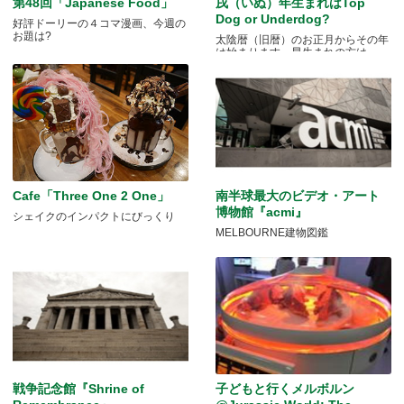
第48回「Japanese Food」
戌（いぬ）年生まれはTop
Dog or Underdog?
好評ドーリーの４コマ漫画、今週の
お題は?
太陰暦（旧暦）のお正月からその年
は始まります。早生まれの方は.....
Cafe「Three One 2 One」
南半球最大のビデオ・アート
博物館『acmi』
シェイクのインパクトにびっくり
MELBOURNE建物図鑑
戦争記念館『Shrine of
子どもと行くメルボルン