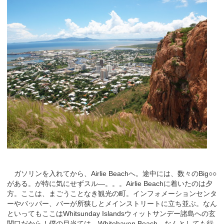
ガソリンを入れてから、Airlie Beachへ。途中には、数々のBig○○
がある。が特に気にせずスル―。。。Airlie Beachに着いたのは夕
方。ここは、まごうことなき観光の町。インフォメーションセンタ
ーやバッパー、バーが所狭しとメインストリートに立ち並ぶ。なん
といってもここはWhitsunday Islandsウィットサンデー諸島への玄
関口だから！僕の目当ては、Whitehaven Beach。なんとしても行