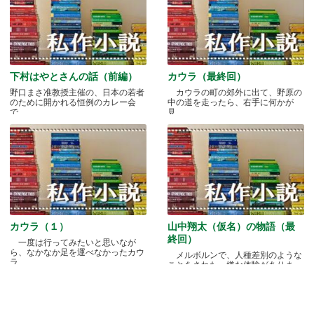
下村はやとさんの話（前編）
カウラ（最終回）
野口まさ准教授主催の、日本の若者
カウラの町の郊外に出て、野原の
のために開かれる恒例のカレー会
中の道を走ったら、右手に何かが
で.....
見.....
カウラ（１）
山中翔太（仮名）の物語（最
終回）
一度は行ってみたいと思いなが
ら、なかなか足を運べなかったカウ
メルボルンで、人種差別のような
ラ.....
ことをされた、嫌な体験がありま
す.....