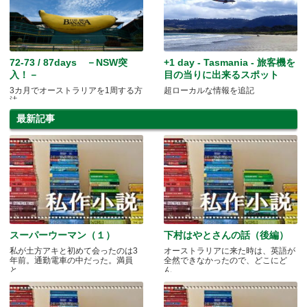
72-73 / 87days －NSW突
+1 day - Tasmania - 旅客機を
入！－
目の当りに出来るスポット
3カ月でオーストラリアを1周する方
超ローカルな情報を追記
法
最新記事
スーパーウーマン（１）
下村はやとさんの話（後編）
私が土方アキと初めて会ったのは3
オーストラリアに来た時は、英語が
年前。通勤電車の中だった。満員
全然できなかったので、どこにど
と.....
ん.....