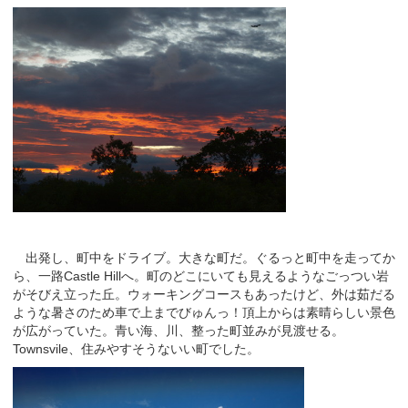
出発し、町中をドライブ。大きな町だ。ぐるっと町中を走ってか
ら、一路Castle Hillへ。町のどこにいても見えるようなごっつい岩
がそびえ立った丘。ウォーキングコースもあったけど、外は茹だる
ような暑さのため車で上までびゅんっ！頂上からは素晴らしい景色
が広がっていた。青い海、川、整った町並みが見渡せる。
Townsvile、住みやすそうないい町でした。