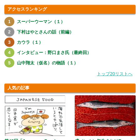
アクセスランキング
スーパーウーマン（１）
下村はやとさんの話（前編）
カウラ（１）
インタビュー：野口まさ氏（最終回）
山中翔太（仮名）の物語（１）
トップ20リストへ
人気の記事