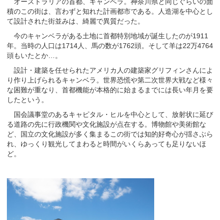
オーストラリアの首都、キャンベラ。神奈川県と同じぐらいの面
積のこの街は、言わずと知れた計画都市である。人造湖を中心とし
て設計された街並みは、綺麗で異質だった。
今のキャンベラがある土地に首都特別地域が誕生したのが1911
年。当時の人口は1714人、馬の数が1762頭。そして羊は22万4764
頭もいたとか…。
設計・建築を任せられたアメリカ人の建築家グリフィンさんによ
り作り上げられるキャンベラ。世界恐慌や第二次世界大戦など様々
な困難が重なり、首都機能が本格的に始まるまでには長い年月を要
したという。
国会議事堂のあるキャピタル・ヒルを中心として、放射状に延び
る道路の先に行政機関や文化施設が点在する。博物館や美術館な
ど、国立の文化施設が多く集まるこの街では知的好奇心が揺さぶら
れ、ゆっくり観光してまわると時間がいくらあっても足りないほ
ど。