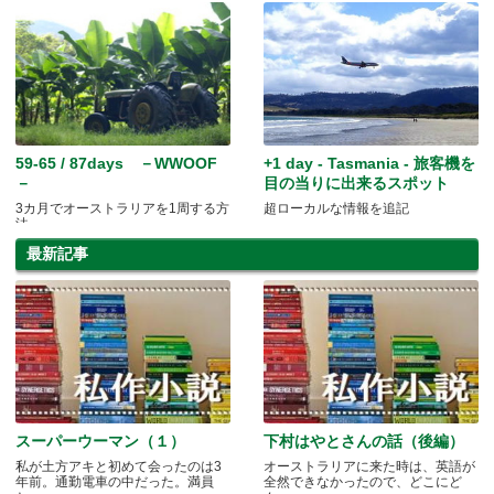
59-65 / 87days －WWOOF
+1 day - Tasmania - 旅客機を
－
目の当りに出来るスポット
3カ月でオーストラリアを1周する方
超ローカルな情報を追記
法
最新記事
スーパーウーマン（１）
下村はやとさんの話（後編）
私が土方アキと初めて会ったのは3
オーストラリアに来た時は、英語が
年前。通勤電車の中だった。満員
全然できなかったので、どこにど