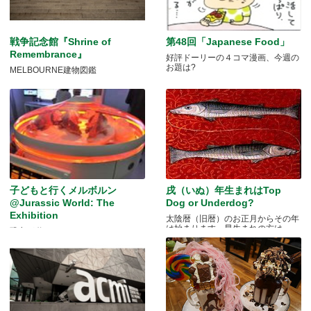
戦争記念館『Shrine of
第48回「Japanese Food」
Remembrance』
好評ドーリーの４コマ漫画、今週の
お題は?
MELBOURNE建物図鑑
子どもと行くメルボルン
戌（いぬ）年生まれはTop
@Jurassic World: The
Dog or Underdog?
Exhibition
太陰暦（旧暦）のお正月からその年
は始まります。早生まれの方は.....
恐竜が動く！