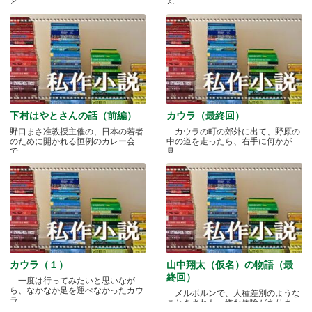
と.....
ん.....
下村はやとさんの話（前編）
カウラ（最終回）
野口まさ准教授主催の、日本の若者
カウラの町の郊外に出て、野原の
のために開かれる恒例のカレー会
中の道を走ったら、右手に何かが
で.....
見.....
カウラ（１）
山中翔太（仮名）の物語（最
終回）
一度は行ってみたいと思いなが
ら、なかなか足を運べなかったカウ
メルボルンで、人種差別のような
ラ.....
ことをされた、嫌な体験がありま