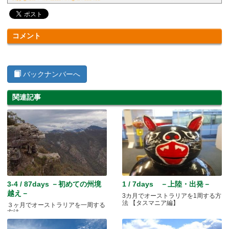
コメント
バックナンバーへ
関連記事
3-4 / 87days －初めての州境
1 / 7days －上陸・出発－
越え－
3カ月でオーストラリアを1周する方
法 【タスマニア編】
３ヶ月でオーストラリアを一周する
方法