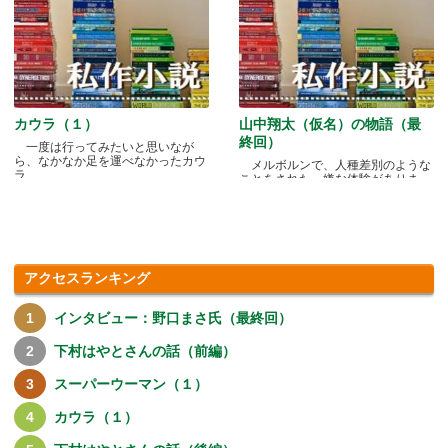
カウラ（１）
山中翔太（仮名）の物語（最
終回）
一度は行ってみたいと思いなが
ら、なかなか足を運べなかったカウ
メルボルンで、人種差別のような
ラ.....
ことをされた、嫌な体験がありま
す.....
アクセスランキング
インタビュー：野口まさ氏（最終回）
下村はやとさんの話（前編）
スーパーウーマン（１）
カウラ（１）