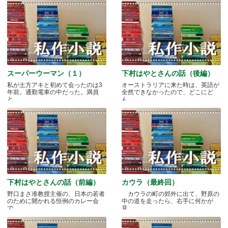
スーパーウーマン（１）
下村はやとさんの話（後編）
私が土方アキと初めて会ったのは3
オーストラリアに来た時は、英語が
年前。通勤電車の中だった。満員
全然できなかったので、どこにど
と.....
ん.....
下村はやとさんの話（前編）
カウラ（最終回）
野口まさ准教授主催の、日本の若者
カウラの町の郊外に出て、野原の
のために開かれる恒例のカレー会
中の道を走ったら、右手に何かが
で.....
見.....