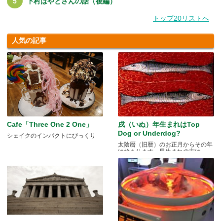
下村はやとさんの話（後編）
トップ20リストへ
人気の記事
Cafe「Three One 2 One」
戌（いぬ）年生まれはTop
Dog or Underdog?
シェイクのインパクトにびっくり
太陰暦（旧暦）のお正月からその年
は始まります。早生まれの方は.....