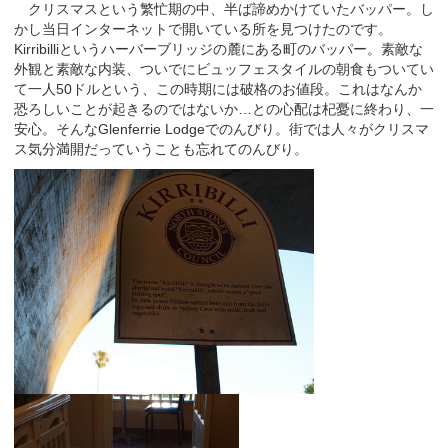
クリスマスという繁忙期の中、半ば諦めかけていたバッパー。し
かし当日インターネットで開いている所を見つけたのです。
Kirribilliというハーバーブリッジの麓にある町のバッパー。素敵な
外観と素敵な内装、ついでにビュッフェスタイルの朝食もついてい
て一人50ドルという、この時期には破格のお値段。これはなんか
恐ろしいことが起きるのではないか…との心配は杞憂に終わり、一
安心。そんなGlenferrie Lodgeでのんびり。街では人々がクリスマ
ス気分満開だっていうことも忘れてのんびり。