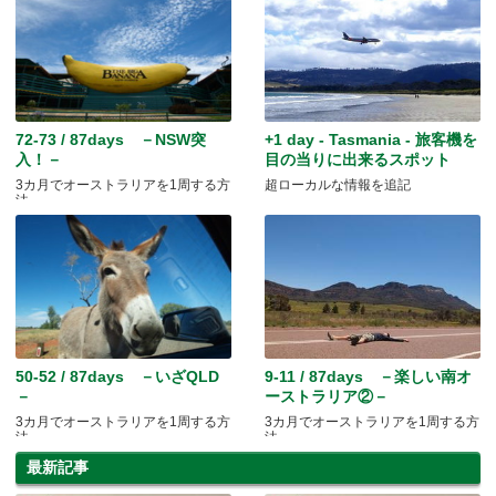
72-73 / 87days －NSW突
+1 day - Tasmania - 旅客機を
入！－
目の当りに出来るスポット
3カ月でオーストラリアを1周する方
超ローカルな情報を追記
法
50-52 / 87days －いざQLD
9-11 / 87days －楽しい南オ
－
ーストラリア②－
3カ月でオーストラリアを1周する方
3カ月でオーストラリアを1周する方
法
法
最新記事