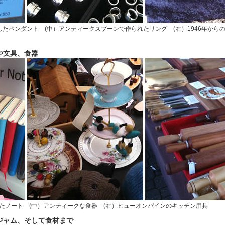
したペンダント (中）アンティークスプーンで作られたリング (右）1946年から
や文具、食器
たノート (中）アンティークな食器 (右）ヒューオンパインのキッチン用具
ジャム、そして食材まで