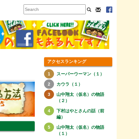
アクセスランキング
スーパーウーマン（１）
カウラ（１）
山中翔太（仮名）の物語
（２）
下村はやとさんの話（前
編）
山中翔太（仮名）の物語
（１）