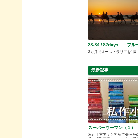
33-34 / 87days －ブ
3カ月でオーストラリアを1周
最新記事
スーパーウーマン（１）
私が土方アキと初めて会った