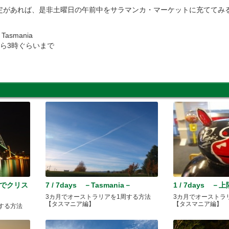
定があれば、是非土曜日の午前中をサラマンカ・マーケットに充ててみ
t Tasmania
ら3時ぐらいまで
ニーでクリス
7 / 7days －Tasmania－
1 / 7days 
3カ月でオーストラリアを1周する方法
3カ月でオーストラ
【タスマニア編】
【タスマニア編】
する方法