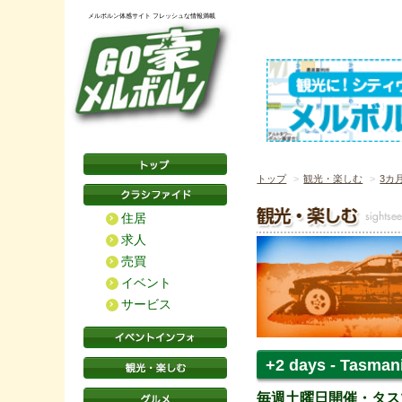
メルボルン体感サイト フレッシュな情報満載
トップ
観光・楽しむ
3カ
住居
求人
売買
イベント
サービス
+2 days - Ta
毎週土曜日開催・タス