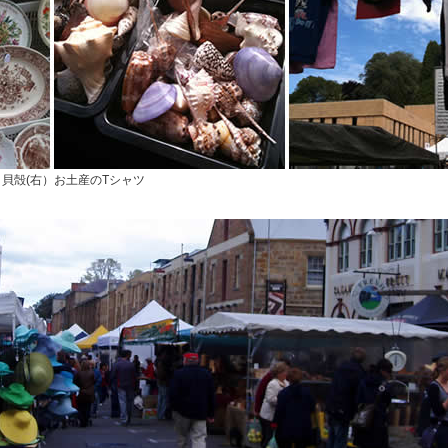
）貝殻(右）お土産のTシャツ