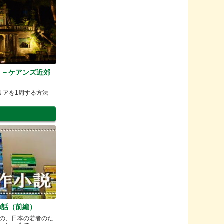
ays －ケアンズ近郊
リアを1周する方法
の話（前編）
の、日本の若者のた