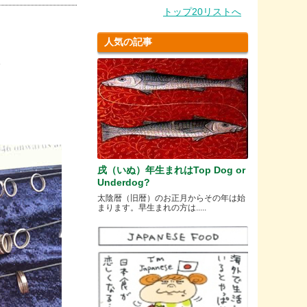
トップ20リストへ
人気の記事
る
戌（いぬ）年生まれはTop Dog or
Underdog?
太陰暦（旧暦）のお正月からその年は始
まります。早生まれの方は.....