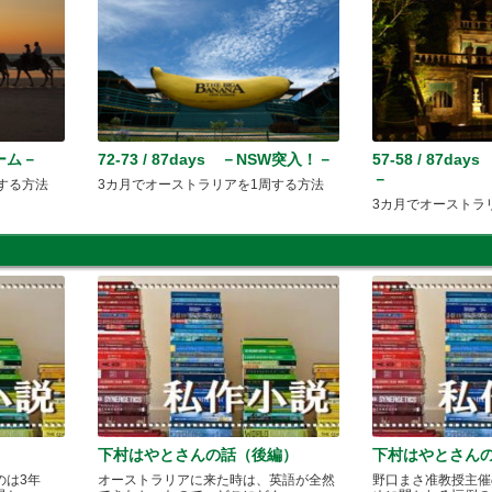
ルーム－
72-73 / 87days －NSW突入！－
57-58 / 87d
－
する方法
3カ月でオーストラリアを1周する方法
3カ月でオーストラ
下村はやとさんの話（後編）
下村はやとさん
のは3年
オーストラリアに来た時は、英語が全然
野口まさ准教授主催