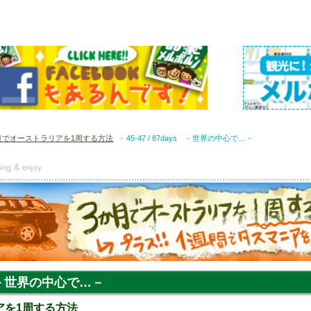
月でオーストラリアを1周する方法
45-47 / 87days －世界の中心で…－
ys －世界の中心で…－
アを1周する方法