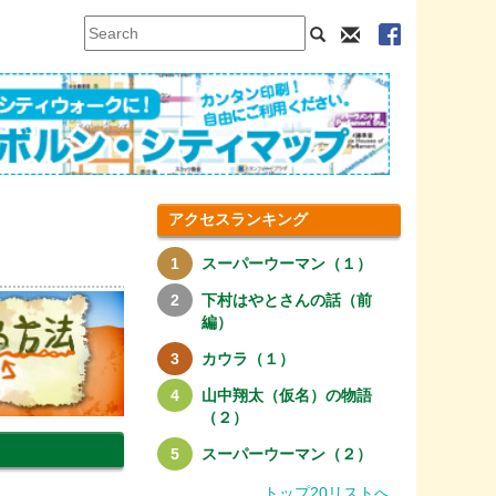
アクセスランキング
スーパーウーマン（１）
下村はやとさんの話（前
編）
カウラ（１）
山中翔太（仮名）の物語
（２）
スーパーウーマン（２）
トップ20リストへ