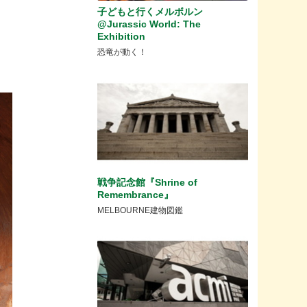
子どもと行くメルボルン
@Jurassic World: The
Exhibition
恐竜が動く！
戦争記念館『Shrine of
Remembrance』
MELBOURNE建物図鑑