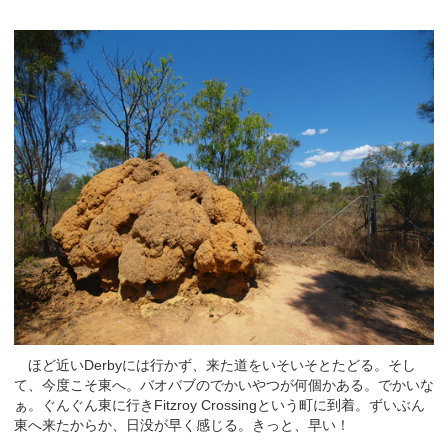
ほど近いDerbyには行かず、来た道をいそいそとたどる。そし
て、今度こそ東へ。バオバブのでかいやつが何個かある。でかいな
ぁ。ぐんぐん東に行きFitzroy Crossingという町に到着。ずいぶん
東へ来たからか、日没が早く感じる。きっと、早い！