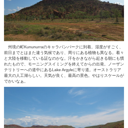
州境の町Kununurraのキャラバンパークに到着。湿度がすごく、
前日までとはまた違う気候であり、周りにある植物も異なる。着々
と大陸を移動している証なのかな。汗をかきながら起きる朝にも慣
れたもので、モーニングスイミングを終えてからの出発。ノーザン
テリトリーへの道中にあるLake Argyleに寄り道。オーストラリア
最大の人工湖らしい。天気が良く、最高の景色。やはりスケールが
でかいなぁ。