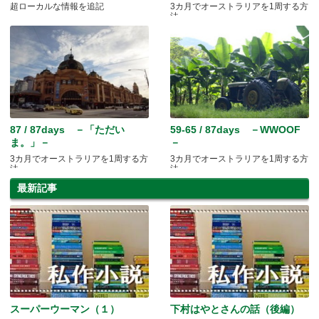
超ローカルな情報を追記
3カ月でオーストラリアを1周する方
法
87 / 87days －「ただい
59-65 / 87days －WWOOF
ま。」－
－
3カ月でオーストラリアを1周する方
3カ月でオーストラリアを1周する方
法
法
最新記事
スーパーウーマン（１）
下村はやとさんの話（後編）