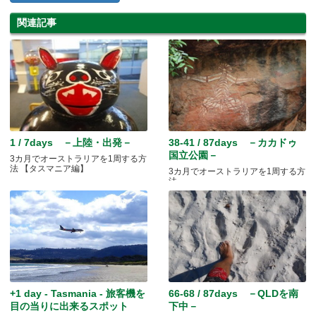
関連記事
1 / 7days －上陸・出発－
38-41 / 87days －カカドゥ
国立公園－
3カ月でオーストラリアを1周する方
法 【タスマニア編】
3カ月でオーストラリアを1周する方
法
+1 day - Tasmania - 旅客機を
66-68 / 87days －QLDを南
目の当りに出来るスポット
下中－