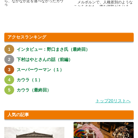
ら、なかなか足を運べなかったカウ
メルボルンで、人種差別のような
ラ.....
ことをされた、嫌な体験がありま
す.....
アクセスランキング
インタビュー：野口まさ氏（最終回）
下村はやとさんの話（前編）
スーパーウーマン（１）
カウラ（１）
カウラ（最終回）
トップ20リストへ
人気の記事