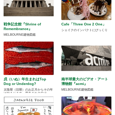
戦争記念館『Shrine of
Cafe「Three One 2 One」
Remembrance』
シェイクのインパクトにびっくり
MELBOURNE建物図鑑
戌（いぬ）年生まれはTop
南半球最大のビデオ・アート
Dog or Underdog?
博物館『acmi』
太陰暦（旧暦）のお正月からその年
MELBOURNE建物図鑑
は始まります。早生まれの方は.....