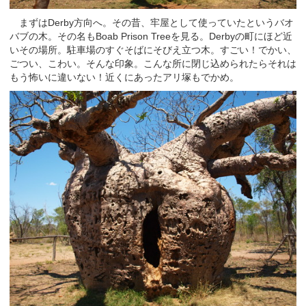
まずはDerby方向へ。その昔、牢屋として使っていたというバオ
バブの木。その名もBoab Prison Treeを見る。Derbyの町にほど近
いその場所。駐車場のすぐそばにそびえ立つ木。すごい！でかい、
ごつい、こわい。そんな印象。こんな所に閉じ込められたらそれは
もう怖いに違いない！近くにあったアリ塚もでかめ。