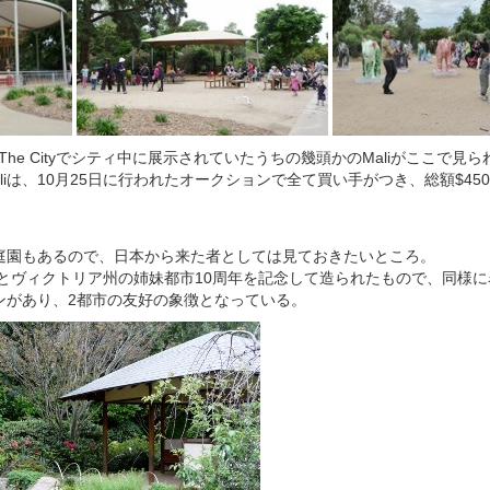
In The Cityでシティ中に展示されていたうちの幾頭かのMaliがここで見
liは、10月25日に行われたオークションで全て買い手がつき、総額$450
庭園もあるので、日本から来た者としては見ておきたいところ。
県とヴィクトリア州の姉妹都市10周年を記念して造られたもので、同様
ンがあり、2都市の友好の象徴となっている。