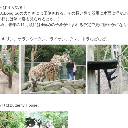
はやっぱり人気者！
んBong Suの大きさには圧倒される。その長い鼻で器用に水面に浮か
い日には泳ぐ姿も見られるとか。）
3頭め、来年の11月頃には4頭めの子象が生まれる予定で更に賑やかにな
、キリン、オランウータン、ライオン、クマ、トラなどなど。
utterfly House。