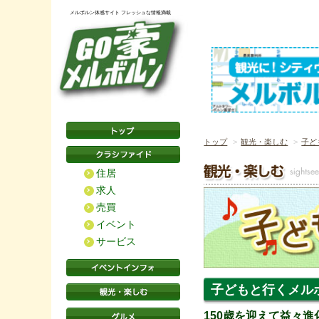
メルボルン体感サイト フレッシュな情報満載
トップ
観光・楽しむ
子ど
住居
求人
売買
イベント
サービス
子どもと行くメルボル
150歳を迎えて益々