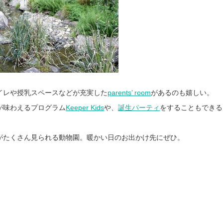
イレや授乳スペースなどが充実した
parents’ room
があるのも嬉しい。
が味わえるプログラム
Keeper Kids
や、
誕生パーティ
をすることもできる
がたくさん見られる動物園。暖かい日のお出かけ先にぜひ。