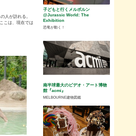
子どもと行くメルボルン
@Jurassic World: The
んの人が訪れる。
Exhibition
たここは、現在では
恐竜が動く！
南半球最大のビデオ・アート博物
館『acmi』
MELBOURNE建物図鑑