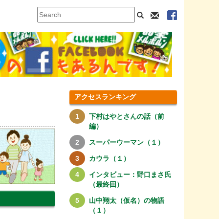
アクセスランキング
下村はやとさんの話（前
編）
スーパーウーマン（１）
カウラ（１）
インタビュー：野口まさ氏
（最終回）
山中翔太（仮名）の物語
（１）