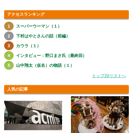
アクセスランキング
スーパーウーマン（１）
下村はやとさんの話（前編）
カウラ（１）
インタビュー：野口まさ氏（最終回）
山中翔太（仮名）の物語（１）
トップ20リストへ
人気の記事