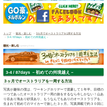
トップ
観光・楽しむ
3カ月でオーストラリアを1周する方法
3-4 / 87days －初めての州境越え－
3-4 / 87days －初めての州境越え－
３ヶ月でオーストラリアを一周する方法
写真が趣味の僕は、ワーキングホリデーで渡豪して１年半。目標の
一つであったオーストラリア一周の旅をするなら今しかない！山あ
り谷あり海あり砂漠あり、もうなんでもありのオーストラリアを、
生まれて初めてのマイカーで旅した３ヶ月。写真満載で約３０回に