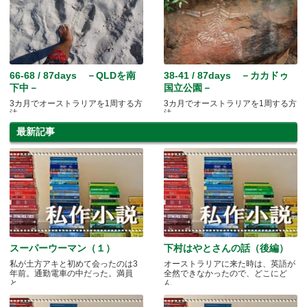
66-68 / 87days －QLDを南
38-41 / 87days －カカドゥ
下中－
国立公園－
3カ月でオーストラリアを1周する方
3カ月でオーストラリアを1周する方
法
法
最新記事
スーパーウーマン（１）
下村はやとさんの話（後編）
私が土方アキと初めて会ったのは3
オーストラリアに来た時は、英語が
年前。通勤電車の中だった。満員
全然できなかったので、どこにど
と.....
ん.....