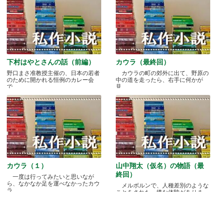
下村はやとさんの話（前編）
カウラ（最終回）
野口まさ准教授主催の、日本の若者
カウラの町の郊外に出て、野原の
のために開かれる恒例のカレー会
中の道を走ったら、右手に何かが
で.....
見.....
カウラ（１）
山中翔太（仮名）の物語（最
終回）
一度は行ってみたいと思いなが
ら、なかなか足を運べなかったカウ
メルボルンで、人種差別のような
ラ.....
ことをされた、嫌な体験がありま
す.....