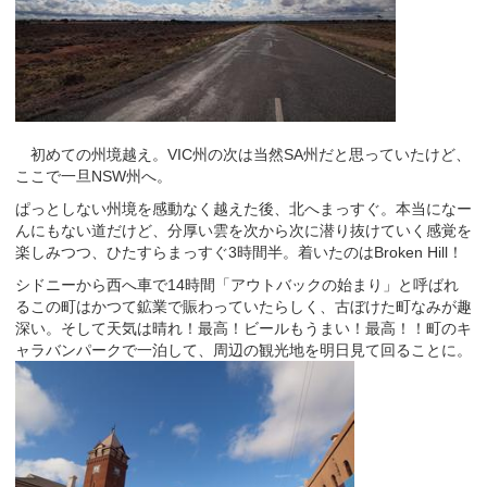
初めての州境越え。VIC州の次は当然SA州だと思っていたけど、
ここで一旦NSW州へ。
ぱっとしない州境を感動なく越えた後、北へまっすぐ。本当になー
んにもない道だけど、分厚い雲を次から次に潜り抜けていく感覚を
楽しみつつ、ひたすらまっすぐ3時間半。着いたのはBroken Hill！
シドニーから西へ車で14時間「アウトバックの始まり」と呼ばれ
るこの町はかつて鉱業で賑わっていたらしく、古ぼけた町なみが趣
深い。そして天気は晴れ！最高！ビールもうまい！最高！！町のキ
ャラバンパークで一泊して、周辺の観光地を明日見て回ることに。