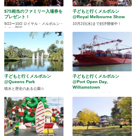
$75相当のファミリー入場券を
子どもと行くメルボルン
プレゼント！
@Royal Melbourne Show
9/22〜10/2 ロイヤル・メルボルン・
10月2日(水)まで好評開催中！
ショー開催
子どもと行くメルボルン
子どもと行くメルボルン
@Queens Park
@Port Open Day,
Williamstown
噴水と歴史のある公園☆
無料ボートツアー第2弾！