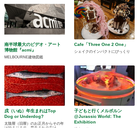
南半球最大のビデオ・アート
Cafe「Three One 2 One」
博物館『acmi』
シェイクのインパクトにびっくり
MELBOURNE建物図鑑
戌（いぬ）年生まれはTop
子どもと行くメルボルン
Dog or Underdog?
@Jurassic World: The
Exhibition
太陰暦（旧暦）のお正月からその年
は始まります。早生まれの方は.....
恐竜が動く！