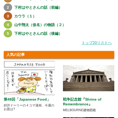
下村はやとさんの話（前編）
カウラ（１）
山中翔太（仮名）の物語（２）
下村はやとさんの話（後編）
トップ20リストへ
人気の記事
第48回「Japanese Food」
戦争記念館『Shrine of
Remembrance』
好評ドーリーの４コマ漫画、今週の
お題は?
MELBOURNE建物図鑑