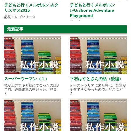
子どもと行くメルボルン @ク
子どもと行くメルボルン
リスマス2015
@Gisborne Adventure
Playground
必見！レゴツリー✩
秋を感じに♪
最新記事
スーパーウーマン（１）
下村はやとさんの話（後編）
私が土方アキと初めて会ったのは3
オーストラリアに来た時は、英語が
年前。通勤電車の中だった。満員
全然できなかったので、どこにど
と.....
ん.....