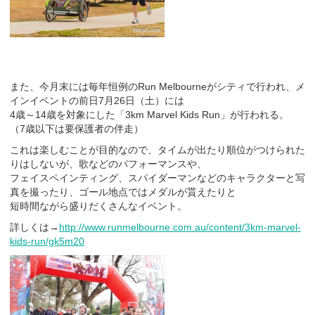
また、今月末には毎年恒例のRun Melbourneがシティで行われ、メ
インイベントの前日7月26日（土）には
4歳～14歳を対象にした「3km Marvel Kids Run」が行われる。
（7歳以下は要保護者の伴走）
これは楽しむことが目的なので、タイムが出たり順位がつけられた
りはしないが、歌などのパフォーマンスや、
フェイスペインティング、スパイダーマンなどのキャラクターと写
真を撮ったり、ゴール地点ではメダルが貰えたりと
短時間ながら盛りだくさんなイベント。
詳しくは→
http://www.runmelbourne.com.au/content/3km-marvel-
kids-run/gk5m20