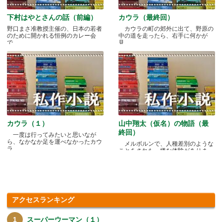
下村はやとさんの話（前編）
カウラ（最終回）
野口まさ准教授主催の、日本の若者
カウラの町の郊外に出て、野原の
のために開かれる恒例のカレー会
中の道を走ったら、右手に何かが
で.....
見.....
カウラ（１）
山中翔太（仮名）の物語（最
終回）
一度は行ってみたいと思いなが
ら、なかなか足を運べなかったカウ
メルボルンで、人種差別のような
ラ.....
ことをされた、嫌な体験がありま
す.....
アクセスランキング
スーパーウーマン（１）