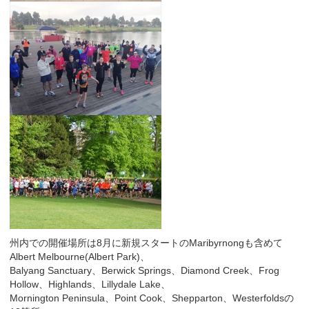
州内での開催場所は8月に新規スタートのMaribyrnongも含めて
Albert Melbourne(Albert Park)、
Balyang Sanctuary、Berwick Springs、Diamond Creek、Frog
Hollow、Highlands、Lillydale Lake、
Mornington Peninsula、Point Cook、Shepparton、Westerfoldsの