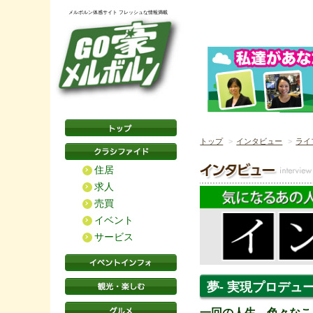
メルボルン体感サイト フレッシュな情報満載
トップ
インタビュー
ライ
住居
求人
売買
イベント
サービス
夢- 実現プロデ
一回の人生、色々なこ