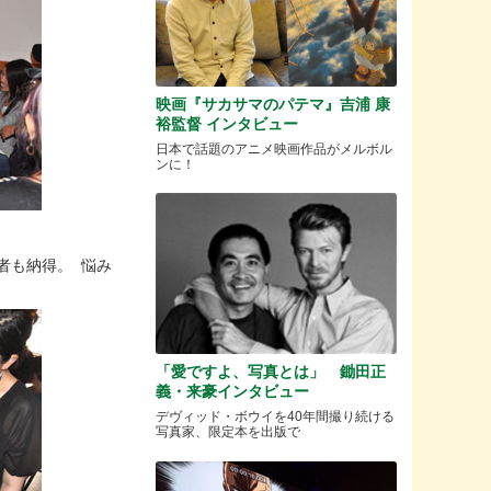
映画『サカサマのパテマ』吉浦 康
裕監督 インタビュー
日本で話題のアニメ映画作品がメルボル
ンに！
者も納得。 悩み
「愛ですよ、写真とは」 鋤田正
義・来豪インタビュー
デヴィッド・ボウイを40年間撮り続ける
写真家、限定本を出版で