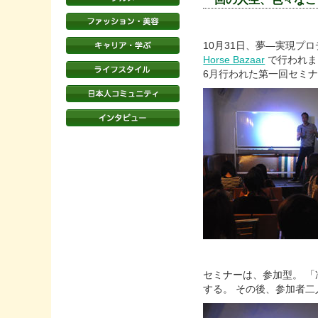
10月31日、夢—実現プ
Horse Bazaar
で行われま
6月行われた第一回セミ
セミナーは、参加型。 
する。 その後、参加者