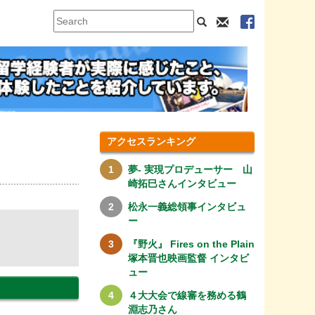
アクセスランキング
夢- 実現プロデューサー 山
崎拓巳さんインタビュー
松永一義総領事インタビュ
ー
『野火』 Fires on the Plain
塚本晋也映画監督 インタビ
ュー
４大大会で線審を務める鶴
淵志乃さん