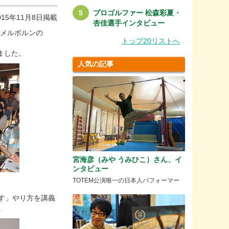
プロゴルファー 松森彩夏・
015年11月8日掲載
杏佳選手インタビュー
メルボルンの
トップ20リストへ
ました。
人気の記事
宮海彦（みや うみひこ）さん、イ
ンタビュー
TOTEM公演唯一の日本人パフォーマー
す」やり方を講義
。