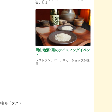
会いとは…
岡山地酒5蔵のテイスィングイベン
ト
レストラン、バー、リカーショップが注
目
の名も「タクメ