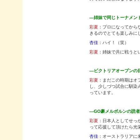
—姉妹で同じトーナメン
彩夏
：プロになってから
きるのでとても楽しみに
杏佳
：ハイ！（笑）
彩夏
：姉妹で共に戦うと
—ビクトリアオープンの
彩夏
：まだこの時期はオ
し、少しづつ試合に馴染
っています。
—GO豪メルボルンの読
彩夏
：日本人としてせっ
って応援して頂けたら光
杏佳
：オーストラリアに