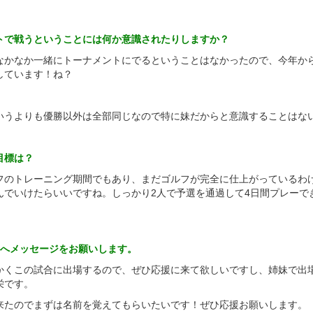
トで戦うということには何か意識されたりしますか？
なかなか一緒にトーナメントにでるということはなかったので、今年か
しています！ね？
いうよりも優勝以外は全部同じなので特に妹だからと意識することはな
目標は？
フのトレーニング期間でもあり、まだゴルフが完全に仕上がっているわ
んでいけたらいいですね。しっかり2人で予選を通過して4日間プレーで
者へメッセージをお願いします。
かくこの試合に出場するので、ぜひ応援に来て欲しいですし、姉妹で出
栄です。
来たのでまずは名前を覚えてもらいたいです！ぜひ応援お願いします。