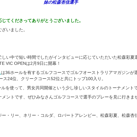
妹の松森杏佳選手
応じてくださってありがとうございました。
ございました。
忙しい中で短い時間でしたがインタビューに応じていただいた松森彩夏
 VIC OPENは2月9日に開幕！
L
は36ホールを有するゴルフコースでゴルフオーストラリアマガジンが
ース24位、クリークコース52位と共にトップ100入り。
36ホールを使って、男女共同開催という少し珍しいスタイルのトーナメント
ナメントです、ぜひみなさんゴルフコースで選手のプレーを見に行きま
ジー・リー、ネリー・コルダ、ロバートアレンビー、松森彩夏、松森杏