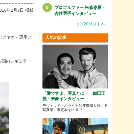
プロゴルファー 松森彩夏・
016年2月7日 掲載
杏佳選手インタビュー
トップ20リストへ
（アヤカ）選手と
人気の記事
ら国内レギュラー
「愛ですよ、写真とは」 鋤田正
義・来豪インタビュー
デヴィッド・ボウイを40年間撮り続ける
写真家、限定本を出版で