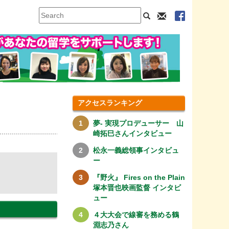
アクセスランキング
夢- 実現プロデューサー 山
崎拓巳さんインタビュー
松永一義総領事インタビュ
ー
『野火』 Fires on the Plain
塚本晋也映画監督 インタビ
ュー
４大大会で線審を務める鶴
淵志乃さん