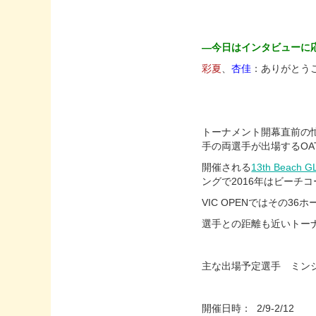
—今日はインタビューに
彩夏
、
杏佳
：ありがとう
トーナメント開幕直前の
手の両選手が出場するOATE
開催される
13th Beach G
ングで2016年はビーチコ
VIC OPENではその
選手との距離も近いトー
主な出場予定選手 ミン
開催日時： 2/9-2/12