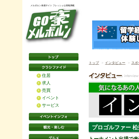
メルボルン体感サイト フレッシュな情報満載
トップ
インタビュー
スポ
住居
求人
売買
イベント
サービス
プロゴルファー 
トーナメント出場で来