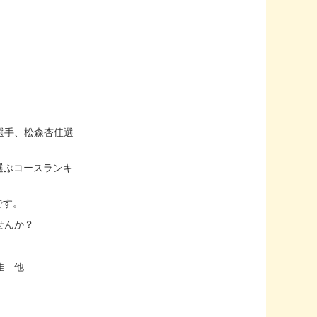
選手、松森杏佳選
選ぶコースランキ
です。
せんか？
佳 他