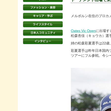
メルボルン在住のプロカ
Oates Vic Open
に出場す
松森杏佳（キョウカ）選
姉の松森彩夏選手は22歳
彩夏選手は昨年日本国内
ツアーにフル参戦。今シ