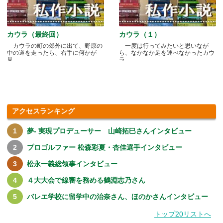
カウラ（最終回）
カウラ（１）
カウラの町の郊外に出て、野原の
一度は行ってみたいと思いなが
中の道を走ったら、右手に何かが
ら、なかなか足を運べなかったカウ
見.....
ラ.....
アクセスランキング
夢- 実現プロデューサー 山崎拓巳さんインタビュー
プロゴルファー 松森彩夏・杏佳選手インタビュー
松永一義総領事インタビュー
４大大会で線審を務める鶴淵志乃さん
バレエ学校に留学中の治奈さん、ほのかさんインタビュー
トップ20リストへ