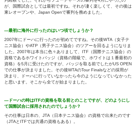
判経験でした。それからフューチャーズの審判を4月にやったの
が、国際試合としては最初ですね。それが凄く楽しくて、その後は
東レオープンや、Japan Openで審判を務めました。
—最初に海外に行ったのはいつ頃でしょうか？
2007年にドーハに行ったのが初めてですね。その後WTA（女子テ
ニス協会）やATP（男子テニス協会）のツアーを回るようになりま
した。2007年は本当に色々ありまして、ITF（国際テニス協会）の
資格であるホワイトバッジ（資格の階級で、ホワイトは１番最初の
資格）を5月に受けたのですが、バッジを取る前でしたがUS OPEN
での仕事が決まりました。その後WTAのTour Finalsなどの採用が
決まり、ドーハに行っていなかったら今のようになっていなかった
と思います。そこから全てが始まりました。
—ドーハの時はITFの資格を取る前とのことですが、どのようにし
て国際試合に採用されたのでしょうか？
その仕事は日本の、JTA（日本テニス協会）の資格で出来たのです
（JTAとITFでは共通の資格もある）。