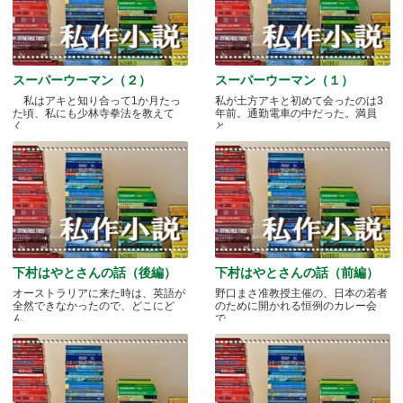
スーパーウーマン（２）
スーパーウーマン（１）
私はアキと知り合って1か月たっ
私が土方アキと初めて会ったのは3
た頃、私にも少林寺拳法を教えて
年前。通勤電車の中だった。満員
く.....
と.....
下村はやとさんの話（後編）
下村はやとさんの話（前編）
オーストラリアに来た時は、英語が
野口まさ准教授主催の、日本の若者
全然できなかったので、どこにど
のために開かれる恒例のカレー会
ん.....
で.....