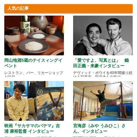
人気の記事
岡山地酒5蔵のテイスィングイ
「愛ですよ、写真とは」 鋤
ベント
田正義・来豪インタビュー
レストラン、バー、リカーショップ
デヴィッド・ボウイを40年間撮り続
が注目
ける写真家、限定本を出版で
映画『サカサマのパテマ』吉
宮海彦（みや うみひこ）さ
浦 康裕監督 インタビュー
ん、インタビュー