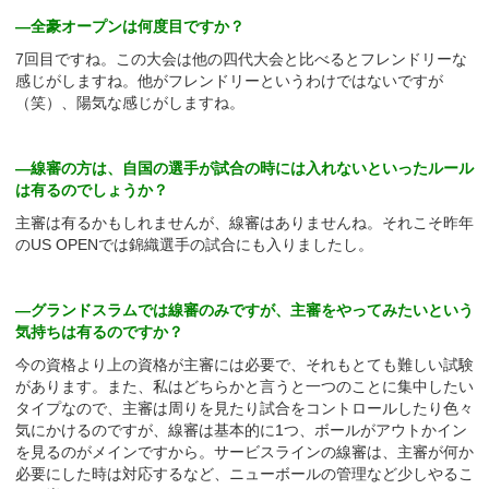
—全豪オープンは何度目ですか？
7回目ですね。この大会は他の四代大会と比べるとフレンドリーな
感じがしますね。他がフレンドリーというわけではないですが
（笑）、陽気な感じがしますね。
—線審の方は、自国の選手が試合の時には入れないといったルール
は有るのでしょうか？
主審は有るかもしれませんが、線審はありませんね。それこそ昨年
のUS OPENでは錦織選手の試合にも入りましたし。
—グランドスラムでは線審のみですが、主審をやってみたいという
気持ちは有るのですか？
今の資格より上の資格が主審には必要で、それもとても難しい試験
があります。また、私はどちらかと言うと一つのことに集中したい
タイプなので、主審は周りを見たり試合をコントロールしたり色々
気にかけるのですが、線審は基本的に1つ、ボールがアウトかイン
を見るのがメインですから。サービスラインの線審は、主審が何か
必要にした時は対応するなど、ニューボールの管理など少しやるこ