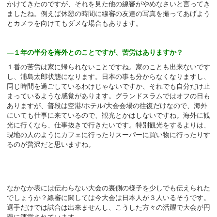
かけてきたのですが、それを見た他の線審がやめなさいと言ってき
ましたね。例えば休憩の時間に線審の友達の写真を撮ってあげよう
とカメラを向けてもダメな場合もあります。
—１年の半分を海外とのことですが、苦労はありますか？
１番の苦労は家に帰られないことですね。家のことも出来ないです
し、浦島太郎状態になります。日本の事も分からなくなりますし、
同じ時間を過ごしているわけじゃないですか、それでも自分だけ止
まっているような感覚があります。グランドスラムではオフの日も
ありますが、普段は空港/ホテル/大会会場の往復だけなので、海外
にいても仕事に来ているので、観光とかはしないですね。海外に観
光に行くなら、仕事抜きで行きたいです。特別観光をするよりは、
現地の人のようにカフェに行ったりスーパーに買い物に行ったりす
るのが贅沢だと思いますね。
なかなか表には伝わらない大会の裏側の様子を少しでも伝えられた
でしょうか？線審に関しては今大会は日本人が３人いるそうです。
選手だけでは試合は出来ませんし、こうした方々の活躍で大会が円