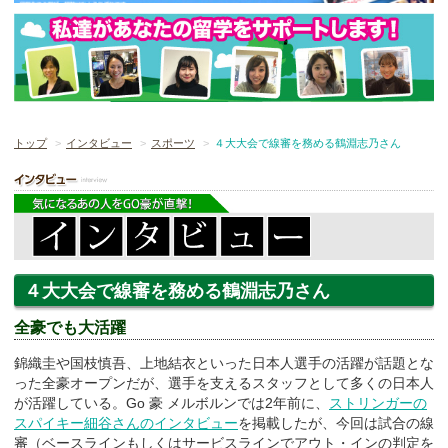
トップ
インタビュー
スポーツ
４大大会で線審を務める鶴淵志乃さん
４大大会で線審を務める鶴淵志乃さん
全豪でも大活躍
錦織圭や国枝慎吾、上地結衣といった日本人選手の活躍が話題とな
った全豪オープンだが、選手を支えるスタッフとして多くの日本人
が活躍している。Go 豪 メルボルンでは2年前に、
ストリンガーの
スパイキー細谷さんのインタビュー
を掲載したが、今回は試合の線
審（ベースラインもしくはサービスラインでアウト・インの判定を