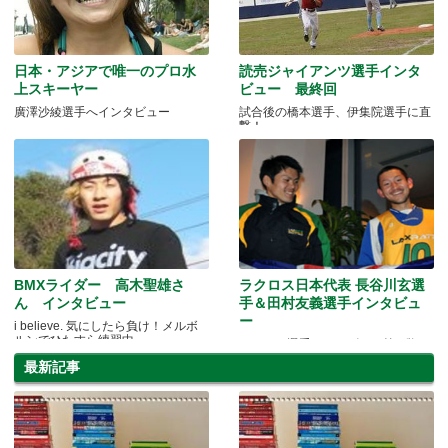
日本・アジアで唯一のプロ水
読売ジャイアンツ選手インタ
上スキーヤー
ビュー 最終回
廣澤沙綾選手へインタビュー
試合後の橋本選手、伊集院選手に直
撃！
BMXライダー 高木聖雄さ
ラクロス日本代表 長谷川玄選
ん インタビュー
手＆田村友義選手インタビュ
ー
i believe. 気にしたら負け！メルボ
ルンでひたすら練習中
ラクロス選手インタビュー第2弾！
最新記事