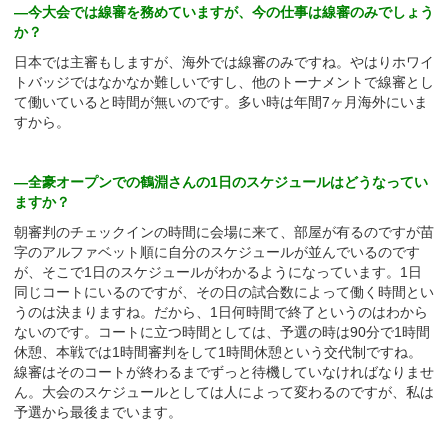
—今大会では線審を務めていますが、今の仕事は線審のみでしょう
か？
日本では主審もしますが、海外では線審のみですね。やはりホワイ
トバッジではなかなか難しいですし、他のトーナメントで線審とし
て働いていると時間が無いのです。多い時は年間7ヶ月海外にいま
すから。
—全豪オープンでの鶴淵さんの1日のスケジュールはどうなってい
ますか？
朝審判のチェックインの時間に会場に来て、部屋が有るのですが苗
字のアルファベット順に自分のスケジュールが並んでいるのです
が、そこで1日のスケジュールがわかるようになっています。1日
同じコートにいるのですが、その日の試合数によって働く時間とい
うのは決まりますね。だから、1日何時間で終了というのはわから
ないのです。コートに立つ時間としては、予選の時は90分で1時間
休憩、本戦では1時間審判をして1時間休憩という交代制ですね。
線審はそのコートが終わるまでずっと待機していなければなりませ
ん。大会のスケジュールとしては人によって変わるのですが、私は
予選から最後までいます。