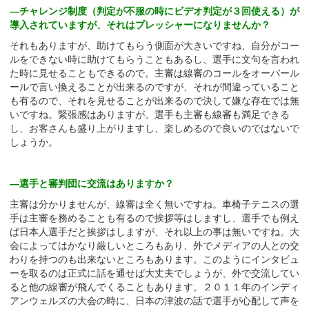
—チャレンジ制度（判定が不服の時にビデオ判定が３回使える）が
導入されていますが、それはプレッシャーになりませんか？
それもありますが、助けてもらう側面が大きいですね、自分がコー
ルをできない時に助けてもらうこともあるし、選手に文句を言われ
た時に見せることもできるので。主審は線審のコールをオーバール
ールで言い換えることが出来るのですが、それが間違っていること
も有るので、それを見せることが出来るので決して嫌な存在では無
いですね。緊張感はありますが。選手も主審も線審も満足できる
し、お客さんも盛り上がりますし、楽しめるので良いのではないで
しょうか。
—選手と審判団に交流はありますか？
主審は分かりませんが、線審は全く無いですね。車椅子テニスの選
手は主審を務めることも有るので挨拶等はしますし、選手でも例え
ば日本人選手だと挨拶はしますが、それ以上の事は無いですね。大
会によってはかなり厳しいところもあり、外でメディアの人との交
わりを持つのも出来ないところもあります。このようにインタビュ
ーを取るのは正式に話を通せば大丈夫でしょうが、外で交流してい
ると他の線審が飛んでくることもあります。２０１１年のインディ
アンウェルズの大会の時に、日本の津波の話で選手が心配して声を