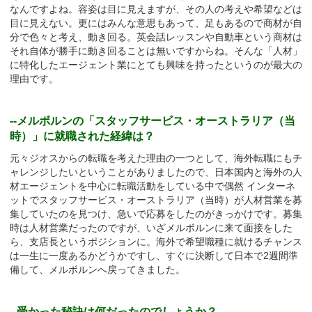
なんですよね。容姿は目に見えますが、その人の考えや希望などは
目に見えない。更にはみんな意思もあって、足もあるので商材が自
分で色々と考え、動き回る。英会話レッスンや自動車という商材は
それ自体が勝手に動き回ることは無いですからね。そんな「人材」
に特化したエージェント業にとても興味を持ったというのが最大の
理由です。
--メルボルンの「スタッフサービス・オーストラリア（当
時）」に就職された経緯は？
元々ジオスからの転職を考えた理由の一つとして、海外転職にもチ
ャレンジしたいということがありましたので、日本国内と海外の人
材エージェントを中心に転職活動をしている中で偶然 インターネ
ットでスタッフサービス・オーストラリア（当時）が人材営業を募
集していたのを見つけ、急いで応募をしたのがきっかけです。募集
時は人材営業だったのですが、いざメルボルンに来て面接をした
ら、支店長というポジションに。海外で希望職種に就けるチャンス
は一生に一度あるかどうかですし、すぐに決断して日本で2週間準
備して、メルボルンへ戻ってきました。
--受かった秘訣は何だったのでしょうか？