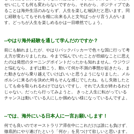
せいにしても何も変わらないですから。それから、ポジティブであ
ることは海外生活のみならず、人生を楽しむ秘訣だと思います。同
じ経験をしてもそれを糧に出来る人と文句ばっかり言う人がいま
す。どっちが人生を楽しめるかは一目瞭然でしょう。
--やはり海外経験を通して学んだのですか？
前にも触れましたが、やはりバックパッカーで色々な国に行って考
え方が変わりましたね。今まで悩んでいたことが些細なことに思え
たのは発想のターニングポイントだったかも知れません。ウジウジ
と悩むなら、まずは動こう。動いて何か不測の事態が起きたら、ま
た動きながら乗り越えていけばいいと思うようになりました。メル
ボルンに来るのを決めた時もそんな感じでしたね。もし失敗したと
しても命を取られるわけではないですし、それで人生が終わるわけ
じゃない。だったら行ってみようと。 きっと人生に転がっている
チャンスは動いている人にしか掴めない様になっているんですよ。
--では、海外にいる日本人に一言お願いします！
何でも良いのでオーストラリア滞在中にこれだけは誰にも負けず、
徹底的にやり遂げたという「何か」を見つけて欲しいと思います。