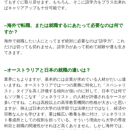
てもすぐに取り戻せます。もちろん、そこに語学力をプラス出来れ
ばキャリアアップも十分可能です。
--海外で転職、または就職するにあたって必要なのは何で
すか？
海外で就職したい人にとってまず絶対に必要なのは“語学力”。これ
だけは切っても切れません。語学力があって初めて経験や運も生き
てきます。
--オーストラリアと日本の就職の違いは？
業界にもよりますが、基本的には企業が求めている人材がだいぶ違
いますね。オーストラリアでは一つの業務に特化した「スペシャリ
スト」タイプを高く評価する傾向が強いのに対して、日本では何で
もソツ無くこなす「ジェネラリスト」の人材が評価されるケースが
多いですね。これは高校以上の高等教育機関の性格が大きいと思い
ますが、例えば日本の大学の法学部では法律だけではなく、経済や
宗教なんかも学びます。要は幅広い教養を身に付け、ジェネラリス
ト養成所としての役割を担っている。そういう理由から大学の専攻
科目と就職の関連性がそれほど高くありません。しかし海外では、