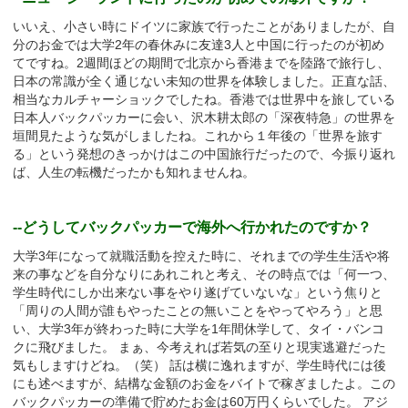
いいえ、小さい時にドイツに家族で行ったことがありましたが、自
分のお金では大学2年の春休みに友達3人と中国に行ったのが初め
てですね。2週間ほどの期間で北京から香港までを陸路で旅行し、
日本の常識が全く通じない未知の世界を体験しました。正直な話、
相当なカルチャーショックでしたね。香港では世界中を旅している
日本人バックパッカーに会い、沢木耕太郎の「深夜特急」の世界を
垣間見たような気がしましたね。これから１年後の「世界を旅す
る」という発想のきっかけはこの中国旅行だったので、今振り返れ
ば、人生の転機だったかも知れませんね。
--どうしてバックパッカーで海外へ行かれたのですか？
大学3年になって就職活動を控えた時に、それまでの学生生活や将
来の事などを自分なりにあれこれと考え、その時点では「何一つ、
学生時代にしか出来ない事をやり遂げていないな」という焦りと
「周りの人間が誰もやったことの無いことをやってやろう」と思
い、大学3年が終わった時に大学を1年間休学して、タイ・バンコ
クに飛びました。 まぁ、今考えれば若気の至りと現実逃避だった
気もしますけどね。（笑） 話は横に逸れますが、学生時代には後
にも述べますが、結構な金額のお金をバイトで稼ぎましたよ。この
バックパッカーの準備で貯めたお金は60万円くらいでした。 アジ