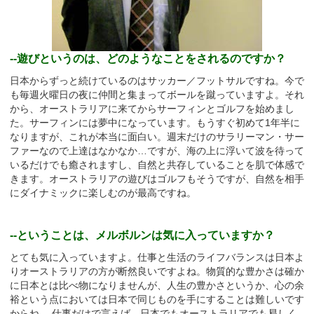
--遊びというのは、どのようなことをされるのですか？
日本からずっと続けているのはサッカー／フットサルですね。今で
も毎週火曜日の夜に仲間と集まってボールを蹴っていますよ。それ
から、オーストラリアに来てからサーフィンとゴルフを始めまし
た。サーフィンには夢中になっています。もうすぐ初めて1年半に
なりますが、これが本当に面白い。週末だけのサラリーマン・サー
ファーなので上達はなかなか…ですが、海の上に浮いて波を待って
いるだけでも癒されますし、自然と共存していることを肌で体感で
きます。オーストラリアの遊びはゴルフもそうですが、自然を相手
にダイナミックに楽しむのが最高ですね。
--ということは、メルボルンは気に入っていますか？
とても気に入っていますよ。仕事と生活のライフバランスは日本よ
りオーストラリアの方が断然良いですよね。物質的な豊かさは確か
に日本とは比べ物になりませんが、人生の豊かさというか、心の余
裕という点においては日本で同じものを手にすることは難しいです
からね。 仕事だけで言えば、日本でもオーストラリアでも易しく