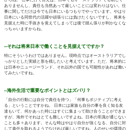
ありませんし、責任も当然あって厳しいことには変わりはない。仕
事に関してだけは今でも日本にいるつもりでやっています。やはり
日本にいる同世代の活躍や頑張りには負けたくないですし、将来を
見据えた時に手抜きを覚えてしまっては後で踏ん張りが利かなくな
っちゃいますからね。
--それは将来日本で働くことを見据えてですか？
特にそういうわけではありません。現時点ではオーストラリアでし
っかりとした実績と形を残したいと考えています。ただ、将来的に
は日本やニュージーランド、それ以外の国でも可能性があれば働い
てみたいですね。
--海外生活で重要なポイントとはズバリ？
「自分の行動には自分で責任を持つ」「何事もポジティブに考え
る」ということですかね。 日本には家族も自分の事を良く知る友
達もいて、何かあった時にはすぐに集まって助け合うことができま
すが、海外でそれはとても難しいですよね。日本の常識が通じない
ことも多々あります。そんな時はやはり自分が強くなる、自分に対
して責任を取れるようでなければ厳しいですね。人のせいや環境の