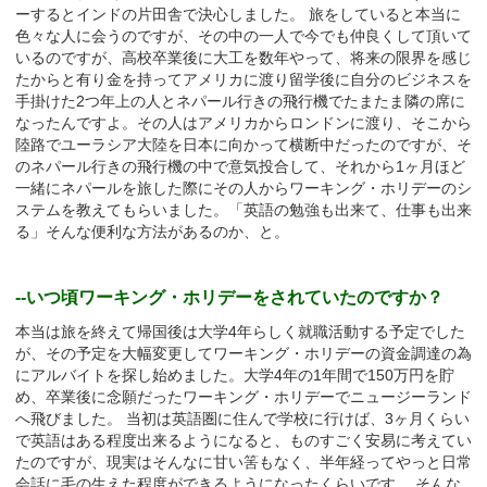
ーするとインドの片田舎で決心しました。 旅をしていると本当に
色々な人に会うのですが、その中の一人で今でも仲良くして頂いて
いるのですが、高校卒業後に大工を数年やって、将来の限界を感じ
たからと有り金を持ってアメリカに渡り留学後に自分のビジネスを
手掛けた2つ年上の人とネパール行きの飛行機でたまたま隣の席に
なったんですよ。その人はアメリカからロンドンに渡り、そこから
陸路でユーラシア大陸を日本に向かって横断中だったのですが、そ
のネパール行きの飛行機の中で意気投合して、それから1ヶ月ほど
一緒にネパールを旅した際にその人からワーキング・ホリデーのシ
ステムを教えてもらいました。「英語の勉強も出来て、仕事も出来
る」そんな便利な方法があるのか、と。
--いつ頃ワーキング・ホリデーをされていたのですか？
本当は旅を終えて帰国後は大学4年らしく就職活動する予定でした
が、その予定を大幅変更してワーキング・ホリデーの資金調達の為
にアルバイトを探し始めました。大学4年の1年間で150万円を貯
め、卒業後に念願だったワーキング・ホリデーでニュージーランド
へ飛びました。 当初は英語圏に住んで学校に行けば、3ヶ月くらい
で英語はある程度出来るようになると、ものすごく安易に考えてい
たのですが、現実はそんなに甘い筈もなく、半年経ってやっと日常
会話に毛の生えた程度ができるようになったくらいです。 そんな