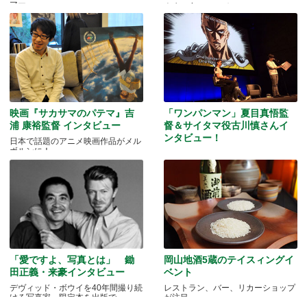
マー
人生を変えたアボリジニ・アートと
の出会いとは…
映画『サカサマのパテマ』吉
「ワンパンマン」夏目真悟監
浦 康裕監督 インタビュー
督＆サイタマ役古川慎さんイ
ンタビュー！
日本で話題のアニメ映画作品がメル
ボルンに！
マッドマンアニメフェスティバル
2016
「愛ですよ、写真とは」 鋤
岡山地酒5蔵のテイスィングイ
田正義・来豪インタビュー
ベント
デヴィッド・ボウイを40年間撮り続
レストラン、バー、リカーショップ
ける写真家、限定本を出版で
が注目