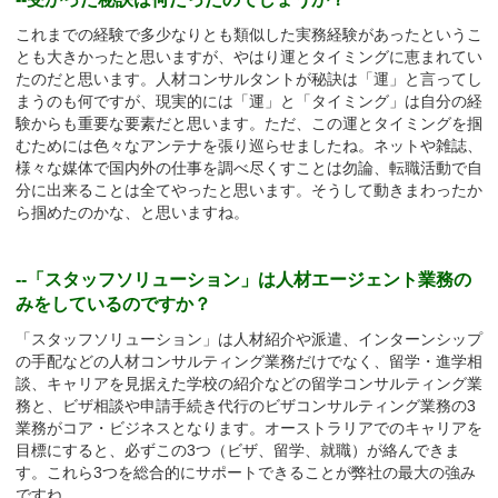
これまでの経験で多少なりとも類似した実務経験があったというこ
とも大きかったと思いますが、やはり運とタイミングに恵まれてい
たのだと思います。人材コンサルタントが秘訣は「運」と言ってし
まうのも何ですが、現実的には「運」と「タイミング」は自分の経
験からも重要な要素だと思います。ただ、この運とタイミングを掴
むためには色々なアンテナを張り巡らせましたね。ネットや雑誌、
様々な媒体で国内外の仕事を調べ尽くすことは勿論、転職活動で自
分に出来ることは全てやったと思います。そうして動きまわったか
ら掴めたのかな、と思いますね。
--「スタッフソリューション」は人材エージェント業務の
みをしているのですか？
「スタッフソリューション」は人材紹介や派遣、インターンシップ
の手配などの人材コンサルティング業務だけでなく、留学・進学相
談、キャリアを見据えた学校の紹介などの留学コンサルティング業
務と、ビザ相談や申請手続き代行のビザコンサルティング業務の3
業務がコア・ビジネスとなります。オーストラリアでのキャリアを
目標にすると、必ずこの3つ（ビザ、留学、就職）が絡んできま
す。これら3つを総合的にサポートできることが弊社の最大の強み
ですね。