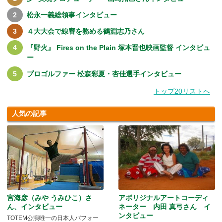
松永一義総領事インタビュー
４大大会で線審を務める鶴淵志乃さん
『野火』 Fires on the Plain 塚本晋也映画監督 インタビュ
ー
プロゴルファー 松森彩夏・杏佳選手インタビュー
トップ20リストへ
人気の記事
宮海彦（みや うみひこ）さ
アボリジナルアートコーディ
ん、インタビュー
ネーター 内田 真弓さん イ
ンタビュー
TOTEM公演唯一の日本人パフォー