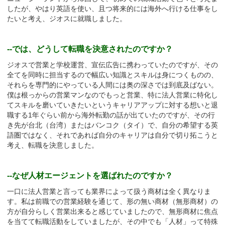
したが、やはり英語を使い、且つ将来的には海外へ行ける仕事をし
たいと考え、ジオスに就職しました。
--では、どうして転職を決意されたのですか？
ジオスで営業と学校運営、宣伝広告に携わっていたのですが、その
全てを同時に担当するので幅広い知識とスキルは身につくものの、
それらを専門的にやっている人間には奥の深さでは到底及ばない。
僕は根っからの営業マンなのでもっと営業、特に法人営業に特化し
てスキルを磨いていきたいというキャリアアップに対する想いと退
職する1年ぐらい前から海外転勤の話が出ていたのですが、その行
き先が台北（台湾）またはバンコク（タイ）で、自分の希望する英
語圏ではなく、それであれば自分のキャリアは自分で切り拓こうと
考え、転職を決意しました。
--なぜ人材エージェントを選ばれたのですか？
一口に法人営業と言っても業界によって扱う商材は全く異なりま
す。私は前職での営業経験を通じて、形の無い商材（無形商材）の
方が自分らしく営業出来ると感じていましたので、無形商材に焦点
を当てて転職活動をしていましたが、その中でも「人材」って特殊