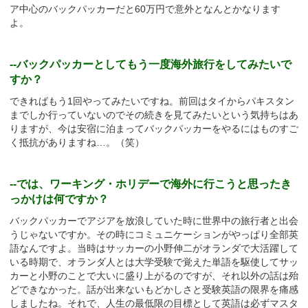
ア中心のバックパッカーだと60万円で意外となんとかなります
よ。
--バックパッカーとしてもう一度海外旅行をしてみたいで
すか？
できればもう1回やってみたいですね。前回はタイからパキスタン
までしか行っていないのでその続きを見てみたいという気持ちはあ
りますが、今は安宿に泊まってバックパッカーをやるにはものすご
く抵抗がありますね…。（笑）
--では、ワーキング・ホリデーで海外に行こうと思ったき
っかけは何ですか？
バックパッカーでアジアを放浪していた時に世界中の旅行者と出会
うじゃないですか。その時にコミュニケーションがやっぱり全部英
語なんですよ。当時はサッカーの小野伸二がオランダで大活躍して
いる時期で、オランダ人とは大学受験で覚えた単語を駆使してサッ
カーと小野のことで大いに盛り上がるのですが、それ以外の話は殆
どできなかった。話が出来ないもどかしさと受験英語の限界を痛感
しましたね。それで、人生の最低限の目標として英語は必ずマスタ