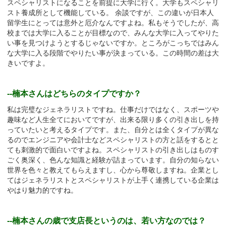
スペシャリストになることを前提に大学に行く。大学もスペシャリ
スト養成所として機能している。 余談ですが、この違いが日本人
留学生にとっては意外と厄介なんですよね。私もそうでしたが、高
校までは大学に入ることが目標なので、みんな大学に入ってやりた
い事を見つけようとするじゃないですか。ところがこっちではみん
な大学に入る段階でやりたい事が決まっている。この時間の差は大
きいですよ。
--楠本さんはどちらのタイプですか？
私は完璧なジェネラリストですね。仕事だけではなく、スポーツや
趣味など人生全てにおいてですが、出来る限り多くの引き出しを持
っていたいと考えるタイプです。また、自分とは全くタイプが異な
るのでエンジニアや会計士などスペシャリストの方と話をするとと
ても刺激的で面白いですよね。スペシャリストの引き出しはものす
ごく奥深く、色んな知識と経験が詰まっています。自分の知らない
世界を色々と教えてもらえますし、心から尊敬しますね。企業とし
てはジェネラリストとスペシャリストが上手く連携している企業は
やはり魅力的ですね。
--楠本さんの歳で支店長というのは、若い方なのでは？