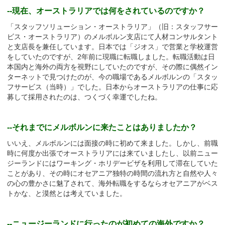
--現在、オーストラリアでは何をされているのですか？
「スタッフソリューション・オーストラリア」（旧：スタッフサー
ビス・オーストラリア）のメルボルン支店にて人材コンサルタント
と支店長を兼任しています。日本では「ジオス」で営業と学校運営
をしていたのですが、2年前に現職に転職しました。転職活動は日
本国内と海外の両方を視野にしていたのですが、その際に偶然イン
ターネットで見つけたのが、今の職場であるメルボルンの「スタッ
フサービス（当時）」でした。日本からオーストラリアの仕事に応
募して採用されたのは、つくづく幸運でしたね。
--それまでにメルボルンに来たことはありましたか？
いいえ、メルボルンには面接の時に初めて来ました。しかし、前職
時に何度か出張でオーストラリアには来ていましたし、以前ニュー
ジーランドにはワーキング・ホリデービザを利用して滞在していた
ことがあり、その時にオセアニア独特の時間の流れ方と自然や人々
の心の豊かさに魅了されて、海外転職をするならオセアニアがベス
トかな、と漠然とは考えていました。
--ニュージーランドに行ったのが初めての海外ですか？