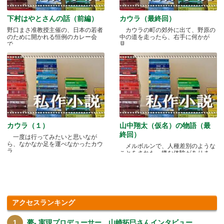
下村はやとさんの話（前編）
カウラ（最終回）
野口まさ准教授主催の、日本の若者
カウラの町の郊外に出て、野原の
のために開かれる恒例のカレー会
中の道を走ったら、右手に何かが
で.....
見.....
カウラ（１）
山中翔太（仮名）の物語（最
終回）
一度は行ってみたいと思いなが
ら、なかなか足を運べなかったカウ
メルボルンで、人種差別のような
ラ.....
ことをされた、嫌な体験がありま
す.....
アクセスランキング
夢- 実現プロデューサー 山崎拓巳さんインタビュー