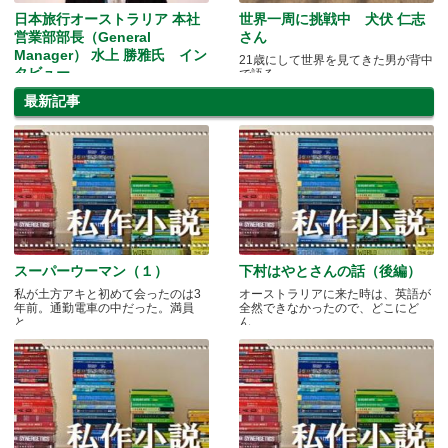
日本旅行オーストラリア 本社
世界一周に挑戦中 犬伏 仁志
営業部部長（General
さん
Manager） 水上 勝雅氏 イン
21歳にして世界を見てきた男が背中
タビュー
で語る
シドニーから見たメルボルンの魅力
最新記事
とは？
スーパーウーマン（１）
下村はやとさんの話（後編）
私が土方アキと初めて会ったのは3
オーストラリアに来た時は、英語が
年前。通勤電車の中だった。満員
全然できなかったので、どこにど
と.....
ん.....