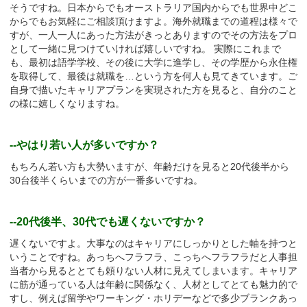
そうですね。日本からでもオーストラリア国内からでも世界中どこ
からでもお気軽にご相談頂けますよ。海外就職までの道程は様々で
すが、一人一人にあった方法がきっとありますのでその方法をプロ
として一緒に見つけていければ嬉しいですね。 実際にこれまで
も、最初は語学学校、その後に大学に進学し、その学歴から永住権
を取得して、最後は就職を…という方を何人も見てきています。ご
自身で描いたキャリアプランを実現された方を見ると、自分のこと
の様に嬉しくなりますね。
--やはり若い人が多いですか？
もちろん若い方も大勢いますが、年齢だけを見ると20代後半から
30台後半くらいまでの方が一番多いですね。
--20代後半、30代でも遅くないですか？
遅くないですよ。大事なのはキャリアにしっかりとした軸を持つと
いうことですね。あっちへフラフラ、こっちへフラフラだと人事担
当者から見るととても頼りない人材に見えてしまいます。キャリア
に筋が通っている人は年齢に関係なく、人材としてとても魅力的で
すし、例えば留学やワーキング・ホリデーなどで多少ブランクあっ