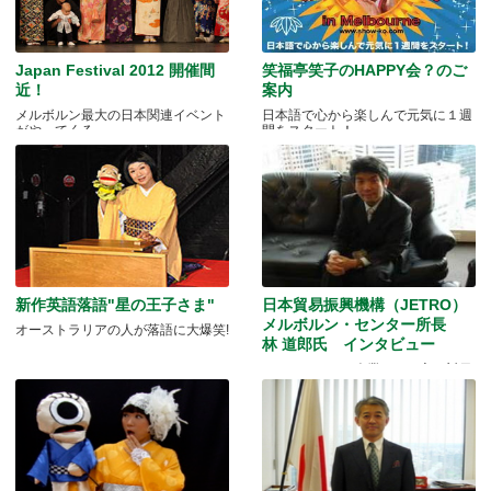
Japan Festival 2012 開催間
笑福亭笑子のHAPPY会？のご
近！
案内
メルボルン最大の日本関連イベント
日本語で心から楽しんで元気に１週
がやってくる
間をスタート！
新作英語落語"星の王子さま"
日本貿易振興機構（JETRO）
メルボルン・センター所長
オーストラリアの人が落語に大爆笑!
林 道郎氏 インタビュー
オーストラリア企業のより良い対日
投資を目指して。