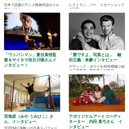
日本で話題のアニメ映画作品がメル
レストラン、バー、リカーショップ
ボルンに！
が注目
「ワンパンマン」夏目真悟監
「愛ですよ、写真とは」 鋤
督＆サイタマ役古川慎さんイ
田正義・来豪インタビュー
ンタビュー！
デヴィッド・ボウイを40年間撮り続
ける写真家、限定本を出版で
マッドマンアニメフェスティバル
2016
宮海彦（みや うみひこ）さ
アボリジナルアートコーディ
ん、インタビュー
ネーター 内田 真弓さん イ
ンタビュー
TOTEM公演唯一の日本人パフォー