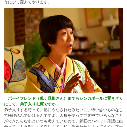
うに少し変えてやります。
―ボーイフレンド（現：旦那さん）までもシンガポールに置きざり
にして、弟子入り志願ですか
弟子入りする時って、熱にうなされたみたいに、怖い恐いものなし
て飛び込んでいけるんですよ。人形を使って世界中でいろんなこと
ができたらなあといつも考えていたので、師匠のパペット落語に出
会って、もう楽しくて楽しくて。私、決めたから！ってすぐにアナ