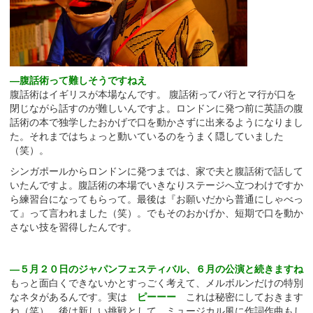
―腹話術って難しそうですねえ
腹話術はイギリスが本場なんです。 腹話術ってパ行とマ行が口を
閉じながら話すのが難しいんですよ。ロンドンに発つ前に英語の腹
話術の本で独学したおかげで口を動かさずに出来るようになりまし
た。それまではちょっと動いているのをうまく隠していました
（笑）。
シンガポールからロンドンに発つまでは、家で夫と腹話術で話して
いたんですよ。腹話術の本場でいきなりステージへ立つわけですか
ら練習台になってもらって。最後は『お願いだから普通にしゃべっ
て』って言われました（笑）。でもそのおかげか、短期で口を動か
さない技を習得したんです。
―５月２０日のジャパンフェスティバル、６月の公演と続きますね
もっと面白くできないかとすっごく考えて、メルボルンだけの特別
なネタがあるんです。実は
ピーーー
これは秘密にしておきます
ね（笑）。後は新しい挑戦として、ミュージカル風に作詞作曲もし