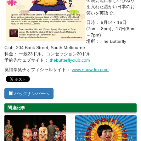
伝統芸能に新しいひねり
を入れた温かい日本のお
笑いを英語で。
日時： 6月14～16日
(7pm～8pm)、17日(6pm
～7pm)
場所： The Butterfly
Club, 204 Bank Street, South Melbourne
料金： 一般23ドル、コンセッション20ドル
予約先ウェブサイト：
thebutterflyclub.com
笑福亭笑子オフィシャルサイト：
www.show-ko.com
バックナンバーへ
関連記事