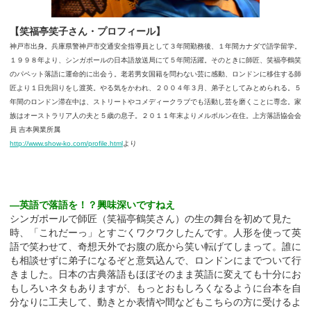
【笑福亭笑子さん・プロフィール】
神戸市出身。兵庫県警神戸市交通安全指導員として３年間勤務後、１年間カナダで語学留学。
１９９８年より、シンガポールの日本語放送局にて５年間活躍。そのときに師匠、笑福亭鶴笑
のパペット落語に運命的に出会う。老若男女国籍を問わない芸に感動、ロンドンに移住する師
匠より１日先回りをし渡英。やる気をかわれ、２００４年３月、弟子としてみとめられる。５
年間のロンドン滞在中は、ストリートやコメディークラブでも活動し芸を磨くことに専念。家
族はオーストラリア人の夫と５歳の息子。２０１１年末よりメルボルン在住。上方落語協会会
員 吉本興業所属
http://www.show-ko.com/profile.html
より
―英語で落語を！？興味深いですねえ
シンガポールで師匠（笑福亭鶴笑さん）の生の舞台を初めて見た
時、「これだーっ」とすごくワクワクしたんです。人形を使って英
語で笑わせて、奇想天外でお腹の底から笑い転げてしまって。誰に
も相談せずに弟子になるぞと意気込んで、ロンドンにまでついて行
きました。日本の古典落語もほぼそのまま英語に変えても十分にお
もしろいネタもありますが、もっとおもしろくなるように台本を自
分なりに工夫して、動きとか表情や間などもこちらの方に受けるよ