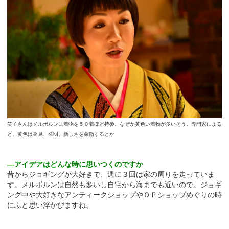
笑子さんはメルボルンに着物を５０着ほど持参。なぜか黄色い着物が多いそう。専門家による
と、黄色は発見、発明、新しさを象徴するとか
―アイデアはどんな時に思いつくのですか
昔からジョギングが大好きで、週に３回は家の周りを走っていま
す。メルボルンは自然も多いし自宅から海までも近いので。ジョギ
ング中や大好きなアンティークショップやＯＰショップめぐりの時
にふと思い浮かびますね。