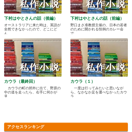
下村はやとさんの話（後編）
下村はやとさんの話（前編）
オーストラリアに来た時は、英語が
野口まさ准教授主催の、日本の若者
全然できなかったので、どこにど
のために開かれる恒例のカレー会
ん.....
で.....
カウラ（最終回）
カウラ（１）
カウラの町の郊外に出て、野原の
一度は行ってみたいと思いなが
中の道を走ったら、右手に何かが
ら、なかなか足を運べなかったカウ
見.....
ラ.....
アクセスランキング