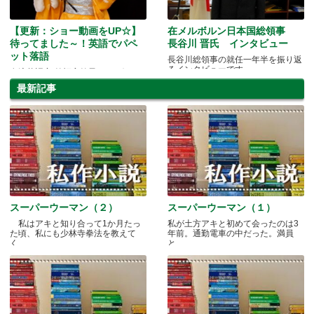
【更新：ショー動画をUP☆】
在メルボルン日本国総領事
待ってました～！英語でパペ
長谷川 晋氏 インタビュー
ット落語
長谷川総領事の就任一年半を振り返
るインタビューです。
女流落語家“笑福亭笑子”メルボルン
到来！
最新記事
スーパーウーマン（２）
スーパーウーマン（１）
私はアキと知り合って1か月たっ
私が土方アキと初めて会ったのは3
た頃、私にも少林寺拳法を教えて
年前。通勤電車の中だった。満員
く.....
と.....