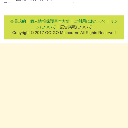
マー
人生を変えたアボリジニ・アートと
の出会いとは…
会員規約
｜
個人情報保護基本方針
｜
ご利用にあたって
｜
リン
クについて
｜広告掲載について
Copyright © 2017 GO GO Melbourne All Rights Reserved