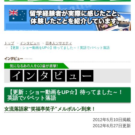
トップ
インタビュー
日本人ソサエティ
【更新：ショー動画をUP☆】待ってました～！英語でパペット落語
【更新：ショー動画をUP☆】待ってました～！
英語でパペット落語
女流落語家“笑福亭笑子”メルボルン到来！
2012年5月10日掲載
2012年6月27日更新