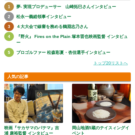
夢- 実現プロデューサー 山崎拓巳さんインタビュー
松永一義総領事インタビュー
４大大会で線審を務める鶴淵志乃さん
『野火』 Fires on the Plain 塚本晋也映画監督 インタビュ
ー
プロゴルファー 松森彩夏・杏佳選手インタビュー
トップ20リストへ
人気の記事
映画『サカサマのパテマ』吉
岡山地酒5蔵のテイスィングイ
浦 康裕監督 インタビュー
ベント