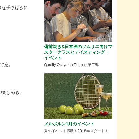
事な手さばきに
！
！
備前焼き&日本酒のソムリエ向けマ
スタークラスとテイスティング・
イベント
が得意。
Quality Okayama Projectj 第三弾
が楽しめる。
メルボルン1月のイベント
夏のイベント満載！2018年スタート！