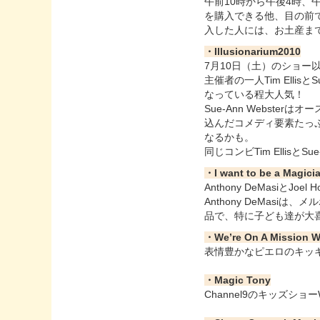
午前10時から午後4時、
を購入できる他、目の前
入した人には、お土産ま
・Illusionarium2010
7月10日（土）のショ
主催者の一人Tim Elli
なっている程大人気！
Sue-Ann Webst
込んだコメディ要素たっ
なるかも。
同じコンビTim EllisとS
・I want to be a Magici
Anthony DeMasi
Anthony DeMas
品で、特に子ども達が大
・We’re On A Mission Wi
表情豊かなピエロのキッ
・Magic Tony
Channel9のキッズシ