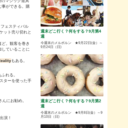
新のマジック道具
む事ができる。購
クフェスティバル
週末どこ行く？何をする？9月第4
てチケット売り切れと
週
今週末のメルボルン ★9月22日(金）～
るほど。観客を巻き
9月24日（日)
加していることに
eality
もある。
にあふれる。
ムスターを使った手
さんにお勧め。
週末どこ行く？何をする？9月第2
週
今週末のメルボルン ★9月8日(金）～9
月10日（日)
も出演！