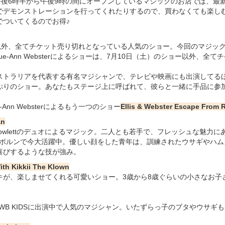
午後6時半から午後9時の間にオープンしているマジックのお店では、最
でデモンストレーションを行ってくれたりするので、買わなくても楽し
でついてくるのでお得♪
ー以外、全てチケット売り切れとなっている人気のショー。今回のマジッ
sとSue-Ann Websterによるショーは、7月10日（土）のショー以外、全
erはオーストラリアを代表する有名マジシャンで、テレビや映画にも出演して
ぷりのショー。あなたもステージ上に呼ばれて、彼らと一緒に手品に参
ue-Ann Websterによるもう一つのショー
Ellis & Webster Escape From R
an
とJoel Howlettのデュオによるマジック。二人とも若手で、フレッシュな魅力
iは、メルボルンで今大活躍中。優しい顔をした青年は、訓練されたウサギやハ
喜びするような技が強み。
th Kikkii The Klown
キが、楽しませてくれる可愛いショー。3歳から8歳ぐらいの小さなお子
ョーWB KIDSに出演中で人気のマジシャン。いたずらっ子のブタやウサギ