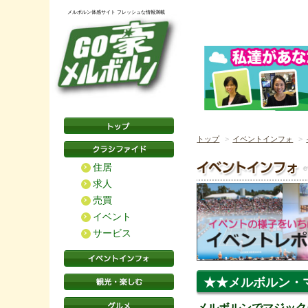
メルボルン体感サイト フレッシュな情報満載
トップ
イベントインフォ
住居
求人
売買
イベント
サービス
★★メルボルン・
メルボルンでマジック