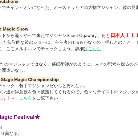
ulations
トでチャンピオンになった、オーストラリアの大物マジシャン。彼の見
！
Up Magic Show
日本人！！
から遥々やって来たマジシャンShoot Ogawaは、何と
した伝説的な彼のショーは、主催者のTimもかなりの一押しとのこと！
に、ここメルボルンでチェックしよう。詳細は
こちら
sset は、ただのマジシャンではなく、催眠術師かのように、人々の思考を操るの
と間違いなし。
r Stage Magic Championship
チェック！若手マジシャンだからと侮れない。
ャン達が得意技を色々披露してくれるので、色々なテイストのマジック
あり！
→
こちら
をご覧下さい！
agic Festival★
l
より異なる。