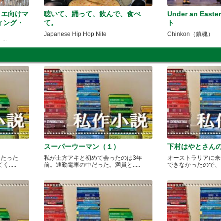
リエ向けマ
聴いて、踊って、飲んで、食べ
Under an Eas
ィング・
て。
ト
Japanese Hip Hop Nite
Chinkon（鎮魂）
第三弾
スーパーウーマン（１）
下村はやとさん
月たった
私が土方アキと初めて会ったのは3年
オーストラリアに来
....
前。通勤電車の中だった。満員と.....
できなかったので、どこ