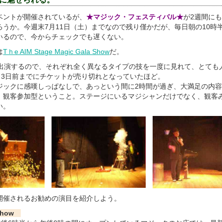
ベントが開催されているが、
★マジック・フェスティバル★
が2週間に
うか。今週末7月11日（土）までなので残り僅かだが、毎日朝の10時半
いるので、今からチェックでも遅くない。
は
Tｈe AIM Stage Magic Gala Show
だ。
が出演するので、それぞれ全く異なるタイプの技を一度に見れて、とても
。3日前までにチケットが売り切れとなっていたほど。
ジックに感嘆しっぱなしで、あっという間に2時間が過ぎ、大満足の内
、観客参加型ということ。ステージにいるマジシャンだけでなく、観客
い。
開催されるお勧めの演目を紹介しよう。
c Show