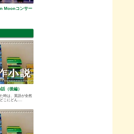
tern Moonコンサー
の話（後編）
た時は、英語が全然
にどん.....