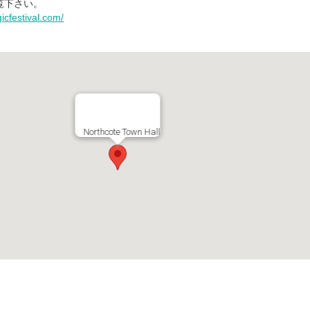
覧下さい。
icfestival.com/
Northcote Town Hall