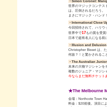
・Simon Coronel: Manip
世界のマジックコンテス
は、圧倒されるだろう。
まさにマジック・ハンド
・International Close 
今回招待されて、ハリウッド
17
世界中で
もの賞を受賞
日本で超有名人になる前
・Illusion and Delusion
Christopher Bi
何故？！と驚かされるこ
・The Australian Junio
未来の大物マジシャンを
複数のジュニア・マジシ
今ならまだ無料チケット
★The Melbourne M
会場：Northcote Town Hal
料金：$20前後。演目に