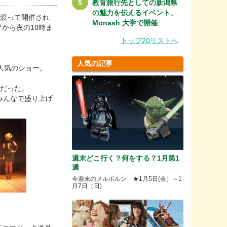
教育旅行先としての新潟県
の魅力を伝えるイベント、
も渡って開催され
Monash 大学で開催
から夜の10時ま
トップ20リストへ
人気の記事
人気のショー。
容だった。
みんなで盛り上げ
週末どこ行く？何をする？1月第1
週
今週末のメルボルン ★1月5日(金）～1
月7日（日)