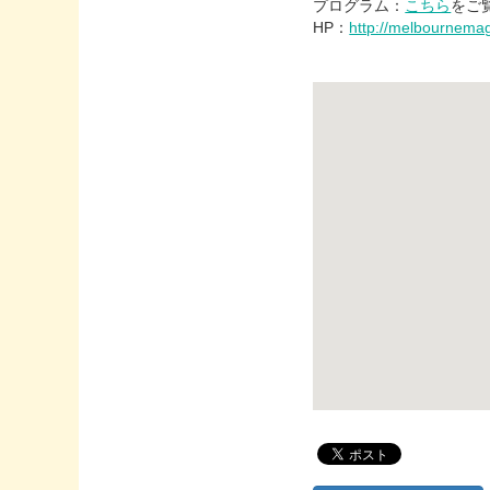
プログラム：
こちら
をご
HP：
http://melbournemag