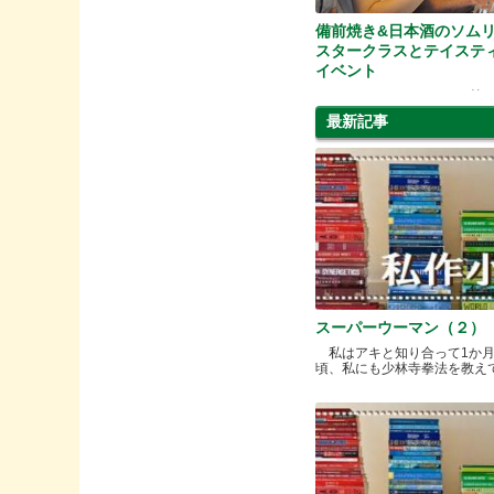
備前焼き&日本酒のソム
スタークラスとテイステ
イベント
Quality Okayama Projectj 
最新記事
スーパーウーマン（２）
私はアキと知り合って1か
頃、私にも少林寺拳法を教えてく.