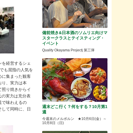
備前焼き&日本酒のソムリエ向けマ
スタークラスとテイスティング・
イベント
Quality Okayama Projectj 第三弾
ンを経営するシェ
アでも屈指の人気を
めに集まった観客
おり、実力は本
て照り焼きからイ
ムゼイ氏の実力は充分表
皿で味わえるの
週末どこ行く？何をする？10月第1
そして同時に、日
週
今週末のメルボルン ★10月6日(金）～
10月8日（日)