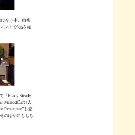
飛び交う中、緻密
マンスで3品を紹
ady Steady
r Mcleod氏の4人
staurant”も登
。そのほかにももち