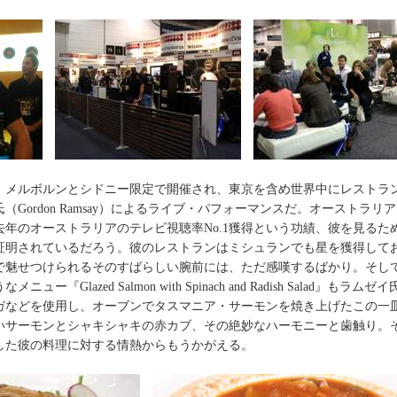
、メルボルンとシドニー限定で開催され、東京を含め世界中にレストラ
Gordon Ramsay）によるライブ・パフォーマンスだ。オーストラリ
年のオーストラリアのテレビ視聴率No.1獲得という功績、彼を見るた
証明されているだろう。彼のレストランはミシュランでも星を獲得して
で魅せつけられるそのすばらしい腕前には、ただ感嘆するばかり。そし
『Glazed Salmon with Spinach and Radish Salad』もラ
ガなどを使用し、オーブンでタスマニア・サーモンを焼き上げたこの一
いサーモンとシャキシャキの赤カブ、その絶妙なハーモニーと歯触り。
した彼の料理に対する情熱からもうかがえる。