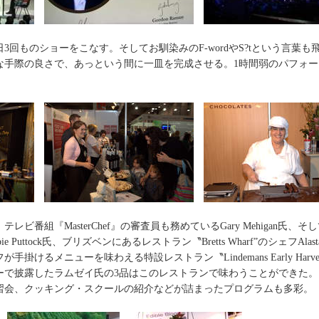
3回ものショーをこなす。そしてお馴染みのF-wordやS?tという言葉も
な手際の良さで、あっという間に一皿を完成させる。1時間弱のパフォー
番組『MasterChef』の審査員も務めているGary Mehigan氏、そして『Re
 Puttock氏、ブリズベンにあるレストラン〝Bretts Wharf”のシェフAlasta
るメニューを味わえる特設レストラン〝Lindemans Early Harvest Re
ーで披露したラムゼイ氏の3品はこのレストランで味わうことができた
習会、クッキング・スクールの紹介などが詰まったプログラムも多彩。