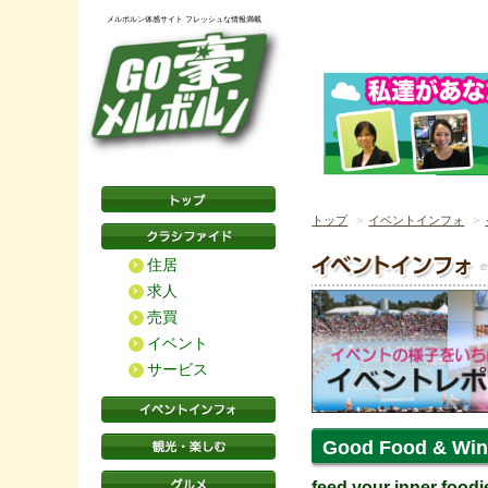
メルボルン体感サイト フレッシュな情報満載
トップ
イベントインフォ
住居
求人
売買
イベント
サービス
Good Food & Win
feed your inner foodi