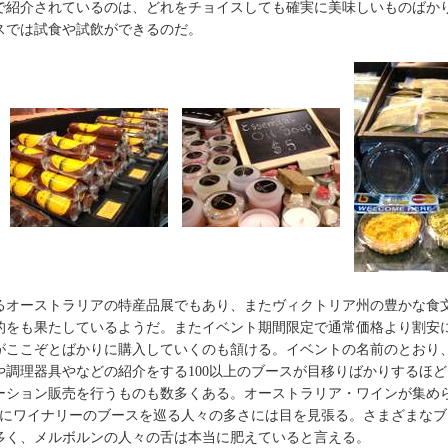
で紹介されているのは、どれをチョイスしても確実に美味しいものばか
スでは試食や試飲ができるのだ。
るオーストラリアの特産品展でもあり、またヴィクトリア州の豊かな食
的をも果たしているようだ。またイベント期間限定で通常価格より割安
がここぞとばかりに購入していくのも頷ける。イベントの名前のとおり
や調理器具やなどの紹介をする100以上のブースが目移りばかりするほ
ション販売を行うものも数多くある。オーストラリア・ワインが集められた〝
片手にワイナリーのブースを巡る人々の多さには目を見張る。さまざまな
多く、メルボルンの人々の舌は本当に肥えていると言える。