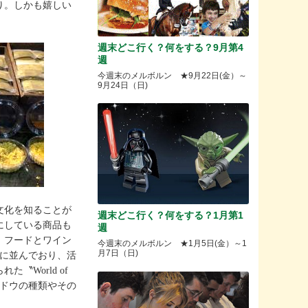
り。しかも嬉しい
週末どこ行く？何をする？9月第4
週
今週末のメルボルン ★9月22日(金）～
9月24日（日)
文化を知ることが
週末どこ行く？何をする？1月第1
にしている商品も
週
、フードとワイン
今週末のメルボルン ★1月5日(金）～1
月7日（日)
どに並んでおり、活
World of
ブドウの種類やその