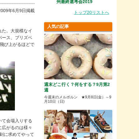
州最終選考会2019
2009年6月9日掲載
トップ20リストへ
人気の記事
された。大規模なイ
パース、ブリズベ
が飛び上がるほどで
週末どこ行く？何をする？9月第2
週
今週末のメルボルン ★9月8日(金）～9
月10日（日)
いて会場入りする
に広がるのは様々
剣に求めてやって