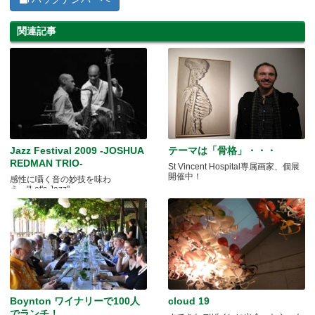
関連記事
Jazz Festival 2009 -JOSHUA
テーマは「骨格」・・・
REDMAN TRIO-
St Vincent Hospital専属画家、個展
開催中！
感性に囁く音の妙技を味わ
え…"Let's Jazz"
Boynton ワイナリーで100人
cloud 19
でランチ！