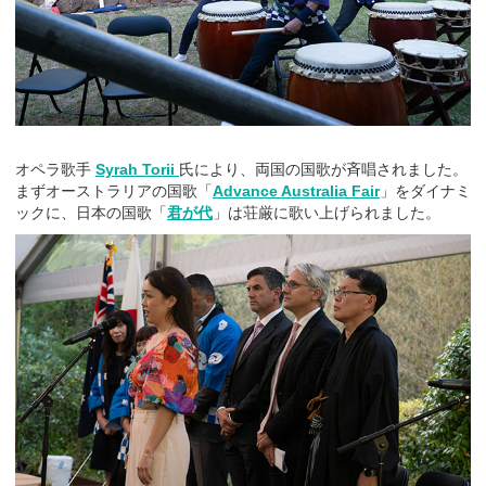
オペラ歌手
Syrah Torii
氏により、両国の国歌が斉唱されました。
まずオーストラリアの国歌「
Advance Australia Fair
」をダイナミ
ックに、日本の国歌「
君が代
」は荘厳に歌い上げられました。