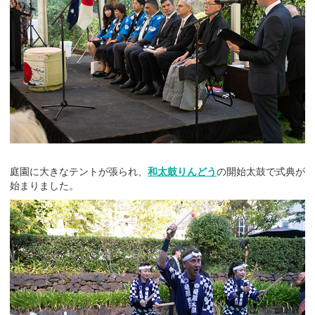
庭園に大きなテントが張られ、
和太鼓りんどう
の開始太鼓で式典が
始まりました。