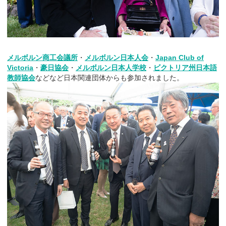
メルボルン商工会議所
・
メルボルン日本人会
・
Japan Club of
Victoria
・
豪日協会
・
メルボルン日本人学校
・
ビクトリア州日本語
教師協会
などなど日本関連団体からも参加されました。