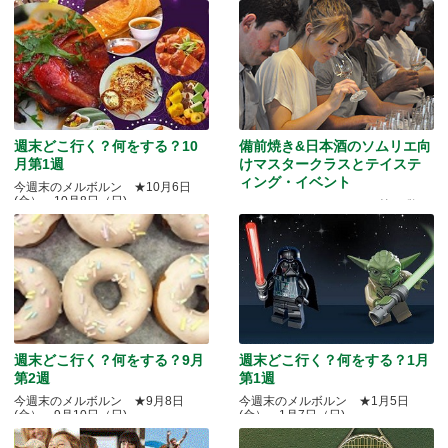
週末どこ行く？何をする？10
備前焼き&日本酒のソムリエ向
月第1週
けマスタークラスとテイステ
ィング・イベント
今週末のメルボルン ★10月6日
(金）～10月8日（日)
Quality Okayama Projectj 第三弾
週末どこ行く？何をする？9月
週末どこ行く？何をする？1月
第2週
第1週
今週末のメルボルン ★9月8日
今週末のメルボルン ★1月5日
(金）～9月10日（日)
(金）～1月7日（日)