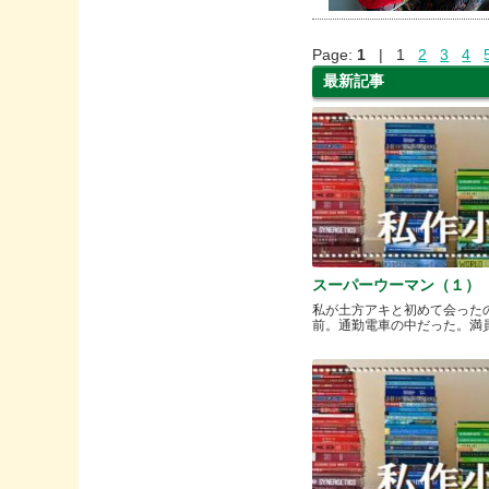
Page:
1
| 1
2
3
4
最新記事
スーパーウーマン（１）
私が土方アキと初めて会った
前。通勤電車の中だった。満員と.