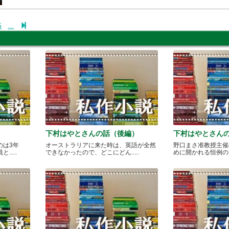
5
...
下村はやとさんの話（後編）
下村はやとさん
のは3年
オーストラリアに来た時は、英語が全然
野口まさ准教授主催
....
できなかったので、どこにどん.....
めに開かれる恒例のカレ