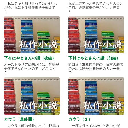
私はアキと知り合って1か月たっ
私が土方アキと初めて会ったのは3
た頃、私にも少林寺拳法を教えて
年前。通勤電車の中だった。満員
く.....
と.....
下村はやとさんの話（後編）
下村はやとさんの話（前編）
オーストラリアに来た時は、英語が
野口まさ准教授主催の、日本の若者
全然できなかったので、どこにど
のために開かれる恒例のカレー会
ん.....
で.....
カウラ（最終回）
カウラ（１）
カウラの町の郊外に出て、野原の
一度は行ってみたいと思いなが