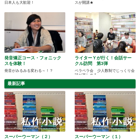
日本人も大歓迎！
スが開講★
発音矯正コース・フォニック
ライターＹが行く！会話サー
スを体験！
クル訪問 第3弾
発音がみるみる変わる～！？
ペラペラ会 少人数制でじっくり会
話が楽しめる
最新記事
スーパーウーマン（２）
スーパーウーマン（１）