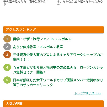
中の道を走ったら、右手に何かが
ら、なかなか足を運べなかったカウ
見.....
ラ.....
アクセスランキング
留学・ビザ・旅行フェア in メルボルン
あさひ体操教室・メルボルン教室
元外資系企業人事のプロによるキャリアワークショップのご
案内！！！
☆★学生ビザ切り替え検討中の方必見★☆ ローソンカレッ
ジ無料セミナー開催！
日本が熱狂した女子ワールドカップ優勝メンバー近賀ゆかり
選手のサッカークリニック
トップ20リストへ
人気の記事