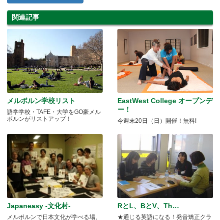
関連記事
メルボルン学校リスト
EastWest College オープンデ
ー！
語学学校・TAFE・大学をGO豪メル
ボルンがリストアップ！
今週末20日（日）開催！無料!
Japaneasy -文化村-
RとL、BとV、Th…
メルボルンで日本文化が学べる場、
★通じる英語になる！発音矯正クラ