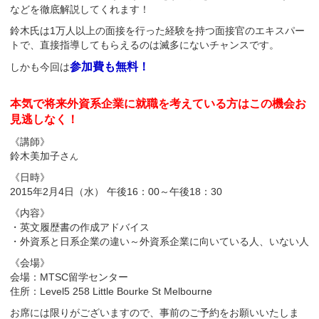
などを徹底解説してくれます！
鈴木氏は1万人以上の面接を行った経験を持つ面接官のエキスパー
トで、直接指導してもらえるのは滅多にないチャンスです。
参加費も無料！
しかも今回は
本気で将来外資系企業に就職を考えている方はこの機会お
見逃しなく！
《講師》
鈴木美加子さ
ん
《日時》
2015年2月4日（水） 午後16：00～午後18：30
《内容》
・英文履歴書の作成アドバイス
・外資系と日系企業の違い～外資系企業に向いている人、いない人
《会場》
会場：MTSC留学センター
住所：Level5 258 Little Bourke St Melbourne
お席には限りがございますので、事前のご予約をお願いいたしま