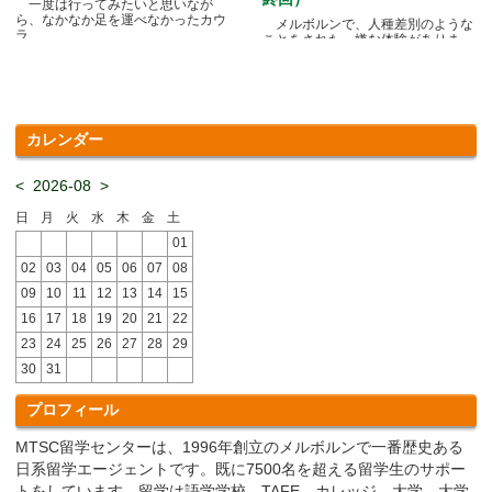
一度は行ってみたいと思いなが
ら、なかなか足を運べなかったカウ
メルボルンで、人種差別のような
ラ.....
ことをされた、嫌な体験がありま
す.....
カレンダー
<
2026-08
>
日
月
火
水
木
金
土
01
02
03
04
05
06
07
08
09
10
11
12
13
14
15
16
17
18
19
20
21
22
23
24
25
26
27
28
29
30
31
プロフィール
MTSC留学センターは、1996年創立のメルボルンで一番歴史ある
日系留学エージェントです。既に7500名を超える留学生のサポー
トをしています。留学は語学学校、TAFE、カレッジ、大学、大学