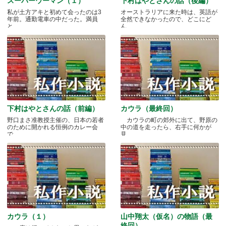
スーパーウーマン（１）
下村はやとさんの話（後編）
私が土方アキと初めて会ったのは3
オーストラリアに来た時は、英語が
年前。通勤電車の中だった。満員
全然できなかったので、どこにど
と.....
ん.....
下村はやとさんの話（前編）
カウラ（最終回）
野口まさ准教授主催の、日本の若者
カウラの町の郊外に出て、野原の
のために開かれる恒例のカレー会
中の道を走ったら、右手に何かが
で.....
見.....
カウラ（１）
山中翔太（仮名）の物語（最
終回）