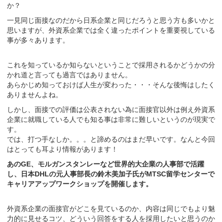
か？
一見同じ面接なのだから日系企業と同じだろうと思う方も多いかと
思いますが、外資系企業では全く違ったポイントを重要視している
事が多々あります。
これを知っているか知らないということで採用されるかどうかの分
かれ道と言っても過言ではありません。
あらかじめ知っておけば人生が変わった・・・そんな後悔はしたく
ありませんよね。
しかし、面接での評価は公表されない為に面接官以外は例え外資系
企業に就職している人でも知る事は非常に難しいというのが現実で
す。
では、打つ手なしか。。。と諦めるのはまだ早いです。なんと今回
はとっても耳より情報があります！
あのGE、モルガンスタンレーなど世界的大企業の人事部で活躍
し、日本DHLの元人事部長の鈴木美加子氏がMTSC留学センターで
キャリアアップワークショップを開催します。
外資系企業の面接官がどこを見ているのか、内容は同じでもより魅
力的に見せるコツ、どういう回答をする人を採用したいと思うのか