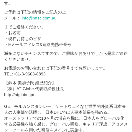
す。
ご予約は下記の情報をご記入の上
メール：
info@mtsc.com.au
までご連絡ください。
・お名前
・現在お持ちのビザ
・Eメールアドレス&連絡先携帯番号
滅多にないチャンスですので、ご興味がおありでしたら是非ご連絡
くださいませ。
お電話のお問い合わせは下記の番号までお願いします。
TEL:+61-3-9663-8893
【鈴木 美加子氏 経歴紹介】
（株）AT Globe 代表取締役社長
http://atglobe.jp/
----------------------------
GE、モルガンスタンレー、ゲートウェイなど世界的外資系日本法
人の人事部で活躍し、日本DHLでは人事本部長を務める。
オーストラリアでの18ヶ月の滞在を機に、日本人をグローバル化
する必要性を強く感じ、グローバル研修、キャリア形成、アセスメ
ントツールを用いた研修をメインに実施中。