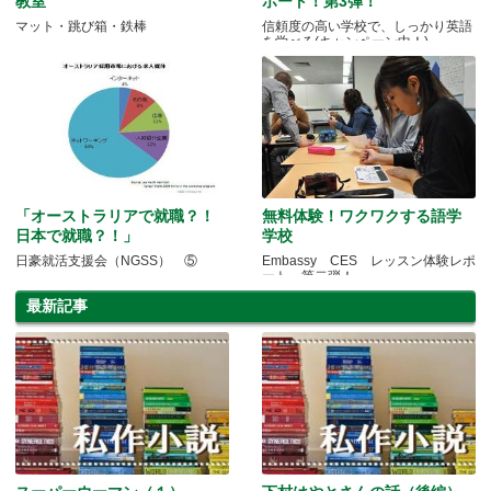
教室
ポート！第3弾！
マット・跳び箱・鉄棒
信頼度の高い学校で、しっかり英語
を学べる(キャンペーン中！)
「オーストラリアで就職？！
無料体験！ワクワクする語学
日本で就職？！」
学校
日豪就活支援会（NGSS） ⑤
Embassy CES レッスン体験レポ
ート 第二弾！
最新記事