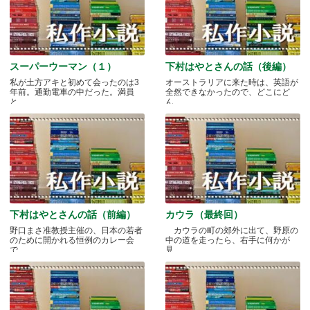
スーパーウーマン（１）
下村はやとさんの話（後編）
私が土方アキと初めて会ったのは3
オーストラリアに来た時は、英語が
年前。通勤電車の中だった。満員
全然できなかったので、どこにど
と.....
ん.....
下村はやとさんの話（前編）
カウラ（最終回）
野口まさ准教授主催の、日本の若者
カウラの町の郊外に出て、野原の
のために開かれる恒例のカレー会
中の道を走ったら、右手に何かが
で.....
見.....