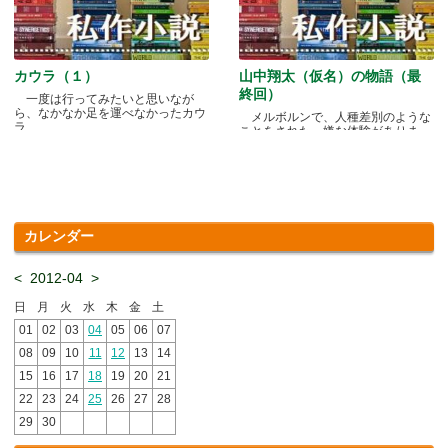
カウラ（１）
山中翔太（仮名）の物語（最
終回）
一度は行ってみたいと思いなが
ら、なかなか足を運べなかったカウ
メルボルンで、人種差別のような
ラ.....
ことをされた、嫌な体験がありま
す.....
カレンダー
<
2012-04
>
日
月
火
水
木
金
土
01
02
03
04
05
06
07
08
09
10
11
12
13
14
15
16
17
18
19
20
21
22
23
24
25
26
27
28
29
30