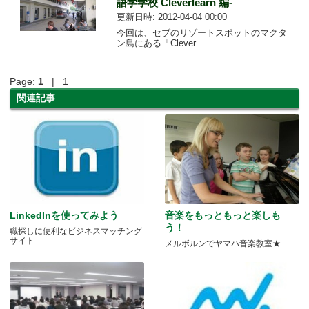
語学学校 Cleverlearn 編-
更新日時: 2012-04-04 00:00
今回は、セブのリゾートスポットのマクタ
ン島にある「Clever.....
Page:
1
| 1
関連記事
LinkedInを使ってみよう
音楽をもっともっと楽しも
う！
職探しに便利なビジネスマッチング
サイト
メルボルンでヤマハ音楽教室★