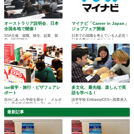
オーストラリア説明会、日本
マイナビ「Career in Japan」
全国各地で開催！
ジョブフェア開催
SSA主催、就職、移住、起業、留
日本での就職を考えている人必見！
学、WH説明会
日本企業がメルボルンに！
iae留学・旅行・ビザフェアレ
多文化、最先端、楽しんで英
ポート
語を学べる！
自分にあった学校を探せ！ メルボ
語学学校 EmbassyCESへ授業潜入
ルン最大級の留学フェアレポート！
レポ！
最新記事