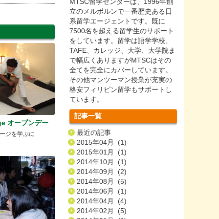
MTSC留学センターは、1996年創
立のメルボルンで一番歴史ある日
系留学エージェントです。既に
7500名を超える留学生のサポート
をしています。留学は語学学校、
TAFE、カレッジ、大学、大学院ま
で幅広くありますがMTSCはその
全てを完全にカバーしています。
その他マンツーマン授業が充実の
格安フィリピン留学もサポートし
ています。
記事一覧
lege オープンデー
最近の記事
ージを学ぶに
2015年04月 (1)
2015年01月 (1)
2014年10月 (1)
2014年09月 (2)
2014年08月 (5)
2014年06月 (1)
2014年04月 (4)
2014年02月 (5)