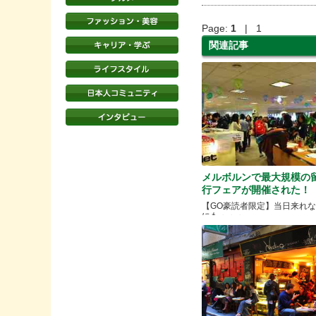
Page:
1
| 1
関連記事
メルボルンで最大規模の
行フェアが開催された！
【GO豪読者限定】当日来れ
にも・・・