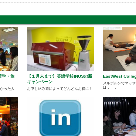
留学・旅
【１月末まで】英語学校INUSの新
EastWest Col
キャンペーン
メルボルンでマッサ
は．．．
なかった人
お申し込み週によってどんどんお得に！