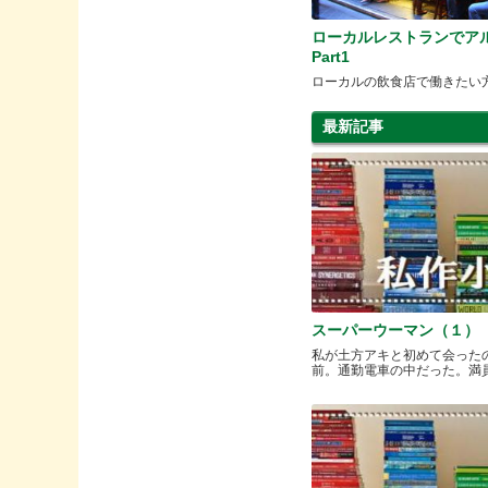
ローカルレストランでア
Part1
ローカルの飲食店で働きたい
最新記事
スーパーウーマン（１）
私が土方アキと初めて会った
前。通勤電車の中だった。満員と.