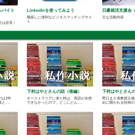
ルバイト
LinkedInを使ってみよう
日豪就活支援会（
職探しに便利なビジネスマッチングサイ
主な活動内容
ト
方は必見！
下村はやとさんの話（後編）
下村はやとさん
のは3年
オーストラリアに来た時は、英語が全然
野口まさ准教授主催
....
できなかったので、どこにどん.....
めに開かれる恒例のカレ