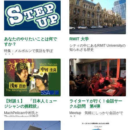
あなたのやりたいことは何で
RMIT 大学
すか？
シティの中にあるRMIT Universityの
知られざる歴史
特集：メルボルンで英語を学ぼ
う！！
【対談１】 「日本人ミュー
ライターＹが行く！会話サー
ジシャンの挑戦状」
クル訪問 第4弾
MachPelican中村氏と
Meetup 気軽にしっかり会話がで
TheWellingtons浅野氏
きる