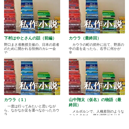
下村はやとさんの話（前編）
カウラ（最終回）
野口まさ准教授主催の、日本の若者
カウラの町の郊外に出て、野原の
のために開かれる恒例のカレー会
中の道を走ったら、右手に何かが
で.....
見.....
カウラ（１）
山中翔太（仮名）の物語（最
終回）
一度は行ってみたいと思いなが
ら、なかなか足を運べなかったカウ
メルボルンで、人種差別のような
ラ.....
ことをされた、嫌な体験がありま
す.....