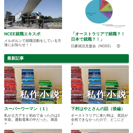
NCEE就職エキスポ
「オーストラリアで就職？！
日本で就職？！」
メルボルンで就職活動をしている方
達にお知らせ！！
日豪就活支援会（NGSS） ⑤
最新記事
スーパーウーマン（１）
下村はやとさんの話（後編）
私が土方アキと初めて会ったのは3
オーストラリアに来た時は、英語が
年前。通勤電車の中だった。満員
全然できなかったので、どこにど
と.....
ん.....