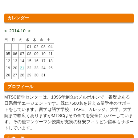
カレンダー
<
2014-10
>
日
月
火
水
木
金
土
01
02
03
04
05
06
07
08
09
10
11
12
13
14
15
16
17
18
19
20
21
22
23
24
25
26
27
28
29
30
31
プロフィール
MTSC留学センターは、1996年創立のメルボルンで一番歴史ある
日系留学エージェントです。既に7500名を超える留学生のサポー
トをしています。留学は語学学校、TAFE、カレッジ、大学、大学
院まで幅広くありますがMTSCはその全てを完全にカバーしていま
す。その他マンツーマン授業が充実の格安フィリピン留学もサポー
トしています。