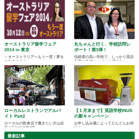
オーストラリア留学フェア
丸ちゃんと行く、学校訪問レ
2014 in 東京
ポート！第3弾！
～オーストラリアへもう一度！夢を
信頼度の高い学校で、しっかり英語
かなえよう！～
を学べる(キャンペーン中！)
ローカルレストランでアルバ
【１月末まで】英語学校INUS
イト Part2
の新キャンペーン
ローカルの飲食店で働きたい方は必
お申し込み週によってどんどんお得
見！Cover letter編
に！
最新記事