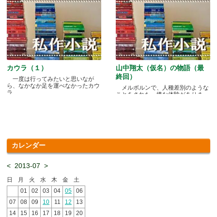
カウラ（１）
山中翔太（仮名）の物語（最
終回）
一度は行ってみたいと思いなが
ら、なかなか足を運べなかったカウ
メルボルンで、人種差別のような
ラ.....
ことをされた、嫌な体験がありま
す.....
カレンダー
<
2013-07
>
日
月
火
水
木
金
土
01
02
03
04
05
06
07
08
09
10
11
12
13
14
15
16
17
18
19
20