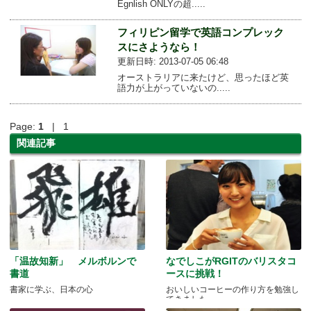
Egnlish ONLYの超.....
フィリピン留学で英語コンプレック
スにさようなら！
更新日時: 2013-07-05 06:48
オーストラリアに来たけど、思ったほど英
語力が上がっていないの.....
Page:
1
| 1
関連記事
「温故知新」 メルボルンで
なでしこがRGITのバリスタコ
書道
ースに挑戦！
書家に学ぶ、日本の心
おいしいコーヒーの作り方を勉強し
てきました。