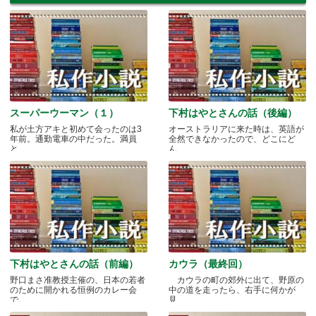
スーパーウーマン（１）
下村はやとさんの話（後編）
私が土方アキと初めて会ったのは3
オーストラリアに来た時は、英語が
年前。通勤電車の中だった。満員
全然できなかったので、どこにど
と.....
ん.....
下村はやとさんの話（前編）
カウラ（最終回）
野口まさ准教授主催の、日本の若者
カウラの町の郊外に出て、野原の
のために開かれる恒例のカレー会
中の道を走ったら、右手に何かが
で.....
見.....