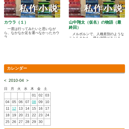
カウラ（１）
山中翔太（仮名）の物語（最
終回）
一度は行ってみたいと思いなが
ら、なかなか足を運べなかったカウ
メルボルンで、人種差別のような
ラ.....
ことをされた、嫌な体験がありま
す.....
カレンダー
<
2010-04
>
日
月
火
水
木
金
土
01
02
03
04
05
06
07
08
09
10
11
12
13
14
15
16
17
18
19
20
21
22
23
24
25
26
27
28
29
30