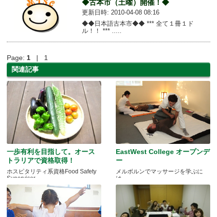
◆古本市（土曜）開催！◆
更新日時: 2010-04-08 08:16
◆◆日本語古本市◆◆ *** 全て１冊１ド
ル！！ *** .....
Page:
1
| 1
関連記事
一歩有利を目指して。オース
EastWest College オープンデ
トラリアで資格取得！
ー
ホスピタリティ系資格Food Safety
メルボルンでマッサージを学ぶに
Supervisor
は．．．