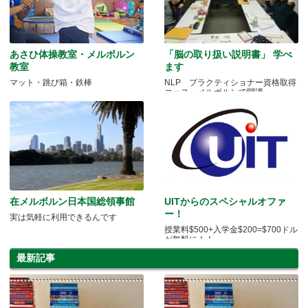
あさひ体操教室・メルボルン
「脳の取り扱い説明書」 学べ
教室
ます
マット・跳び箱・鉄棒
NLP プラクティショナー資格取得
コース メルボルンで開講
在メルボルン日本国総領事館
UITからのスペシャルオファ
ー！
実は気軽に利用できるんです
授業料$500+入学金$200=$700ドル
が無料に！！
最新記事