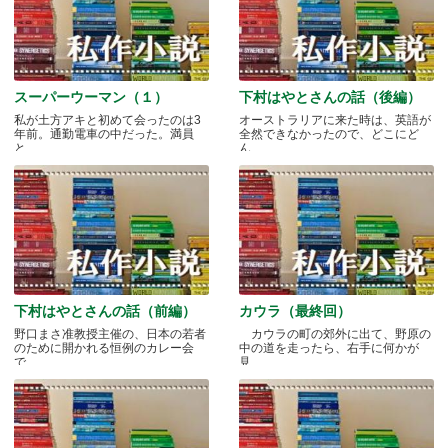
スーパーウーマン（１）
下村はやとさんの話（後編）
私が土方アキと初めて会ったのは3
オーストラリアに来た時は、英語が
年前。通勤電車の中だった。満員
全然できなかったので、どこにど
と.....
ん.....
下村はやとさんの話（前編）
カウラ（最終回）
野口まさ准教授主催の、日本の若者
カウラの町の郊外に出て、野原の
のために開かれる恒例のカレー会
中の道を走ったら、右手に何かが
で.....
見.....