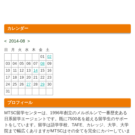
カレンダー
<
2014-08
>
日
月
火
水
木
金
土
01
02
03
04
05
06
07
08
09
10
11
12
13
14
15
16
17
18
19
20
21
22
23
24
25
26
27
28
29
30
31
プロフィール
MTSC留学センターは、1996年創立のメルボルンで一番歴史ある
日系留学エージェントです。既に7500名を超える留学生のサポー
トをしています。留学は語学学校、TAFE、カレッジ、大学、大学
院まで幅広くありますがMTSCはその全てを完全にカバーしていま