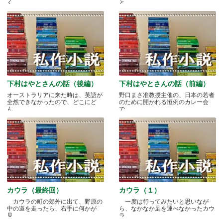
く.....
と.....
下村はやとさんの話（後編）
下村はやとさんの話（前編）
オーストラリアに来た時は、英語が
野口まさ准教授主催の、日本の若者
全然できなかったので、どこにど
のために開かれる恒例のカレー会
ん.....
で.....
カウラ（最終回）
カウラ（１）
カウラの町の郊外に出て、野原の
一度は行ってみたいと思いなが
中の道を走ったら、右手に何かが
ら、なかなか足を運べなかったカウ
見.....
ラ.....