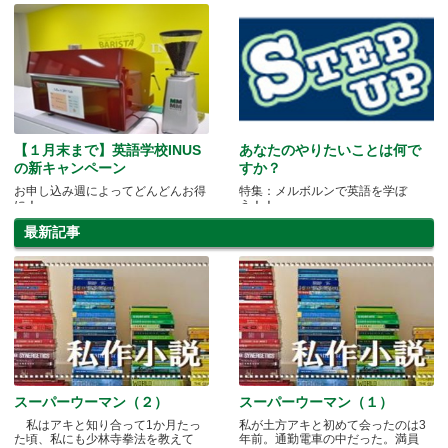
【１月末まで】英語学校INUS
あなたのやりたいことは何で
の新キャンペーン
すか？
お申し込み週によってどんどんお得
特集：メルボルンで英語を学ぼ
に！
う！！
最新記事
スーパーウーマン（２）
スーパーウーマン（１）
私はアキと知り合って1か月たっ
私が土方アキと初めて会ったのは3
た頃、私にも少林寺拳法を教えて
年前。通勤電車の中だった。満員