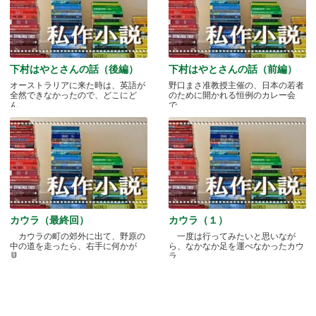
下村はやとさんの話（後編）
下村はやとさんの話（前編）
オーストラリアに来た時は、英語が
野口まさ准教授主催の、日本の若者
全然できなかったので、どこにど
のために開かれる恒例のカレー会
ん.....
で.....
カウラ（最終回）
カウラ（１）
カウラの町の郊外に出て、野原の
一度は行ってみたいと思いなが
中の道を走ったら、右手に何かが
ら、なかなか足を運べなかったカウ
見.....
ラ.....