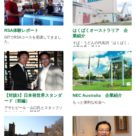
RSA体験レポート
はくばくオーストラリア 企
業紹介
GITでRSAコースを受講してきまし
た。
そば・うどんの代名詞「はくばく」
の舞台裏へ潜入!!
【対談3】日本発世界スタンダ
NEC Australia 企業紹介
ード（前編）
もっと便利な社会へ
アサヒビール・山口氏とスタッフソ
リューション・楠本氏