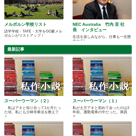
メルボルン学校リスト
NEC Australia 竹内 亘 社
長 インタビュー
語学学校・TAFE・大学をGO豪メル
ボルンがリストアップ！
生活を楽しみながら、仕事も一生懸
命やる!
最新記事
スーパーウーマン（２）
スーパーウーマン（１）
私はアキと知り合って1か月たっ
私が土方アキと初めて会ったのは3
た頃、私にも少林寺拳法を教えて
年前。通勤電車の中だった。満員
く.....
と.....