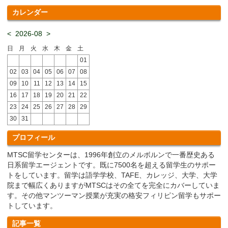
カレンダー
<
2026-08
>
日
月
火
水
木
金
土
01
02
03
04
05
06
07
08
09
10
11
12
13
14
15
16
17
18
19
20
21
22
23
24
25
26
27
28
29
30
31
プロフィール
MTSC留学センターは、1996年創立のメルボルンで一番歴史ある
日系留学エージェントです。既に7500名を超える留学生のサポー
トをしています。留学は語学学校、TAFE、カレッジ、大学、大学
院まで幅広くありますがMTSCはその全てを完全にカバーしていま
す。その他マンツーマン授業が充実の格安フィリピン留学もサポー
トしています。
記事一覧