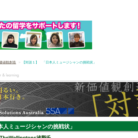
価値観創造
【対談１】 「日本人ミュージシャンの挑戦状」
本人ミュージシャンの挑戦状」
TheWellingtons浅野氏