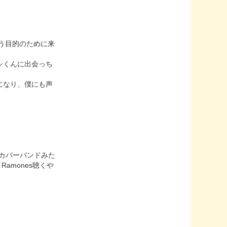
いう目的のために来
シくんに出会っち
になり、僕にも声
のカバーバンドみた
amones聴くや