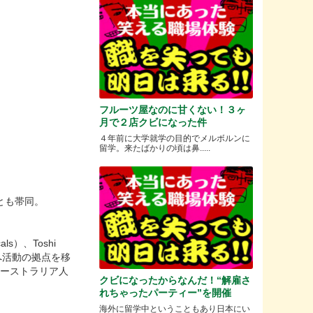
フルーツ屋なのに甘くない！３ヶ
月で２店クビになった件
４年前に大学就学の目的でメルボルンに
留学。来たばかりの頃は鼻.....
などとも帯同。
als）、Toshi
ルンへ活動の拠点を移
オーストラリア人
クビになったからなんだ！“解雇さ
れちゃったパーティー”を開催
海外に留学中ということもあり日本にい