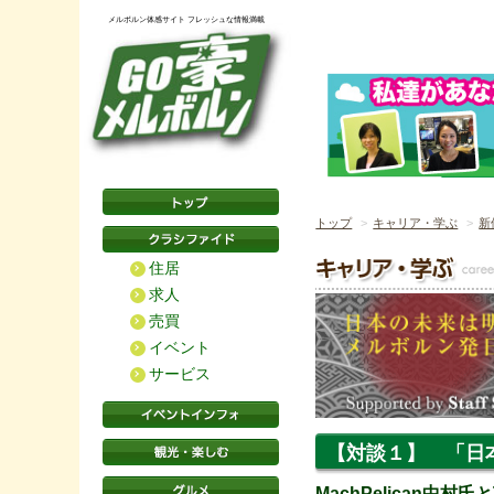
メルボルン体感サイト フレッシュな情報満載
トップ
キャリア・学ぶ
新
住居
求人
売買
イベント
サービス
【対談１】 「日
MachPelican中村氏と