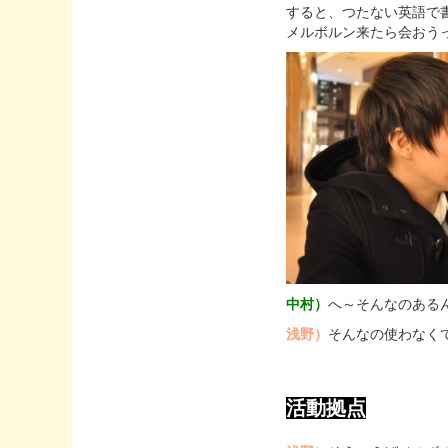
すると、つたない英語で
メルボルン来たら会おう
中村）
へ～そんなのある
浅野）
そんなの使わなく
活動拠点