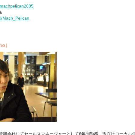
/machpelican2005
a
iki/Mach_Pelican
no）
ル音楽会社にてセールスマネージャーとして6年間勤務。現在はローカル