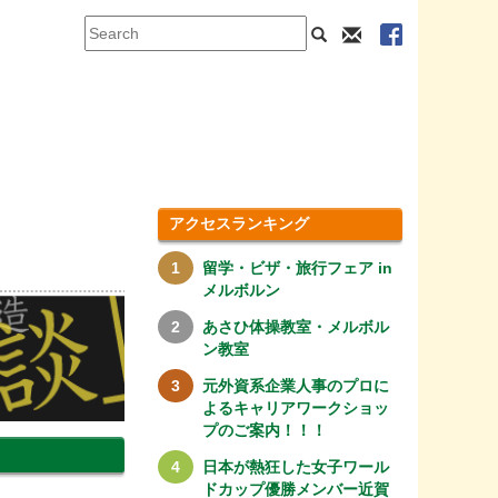
アクセスランキング
留学・ビザ・旅行フェア in
メルボルン
あさひ体操教室・メルボル
ン教室
元外資系企業人事のプロに
よるキャリアワークショッ
プのご案内！！！
日本が熱狂した女子ワール
ドカップ優勝メンバー近賀