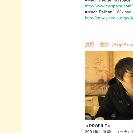
■Mach Pelican Myspace
http://www.myspace.com
■Mach Pelican Wikipedi
http://en.wikipedia.org/w
浅野 浩治（Koji Asa
＜PROFILE＞
2001年に来豪。ローカ