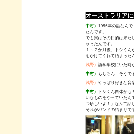
オーストラリアに
中村）
1996年の話な
たんです。
でも実はその目的は果た
ゃったんです。
１～２か月後、トシくん
をかけてくれて始まった
浅野）
語学学校にいた時
中村）
もちろん、そうで
浅野）
やっぱり好きな音
中村）
トシくん自体がもの
いなものをやっていたんで
つ珍しいよ！」なんて話
それがバンドの始まりで