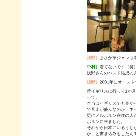
浅野）
まさか革ジャンは
中村）
着てないです（笑
浅野さんのバンド結成の
浅野）
2001年にオー
昔イギリスに行って1か
って。
本当はイギリスでも良か
で音楽が盛んなのか、ネ
更にメルボルン在住の人
ボルンに来ました。
それから日本にいるうち
か、と書き込みをしたん