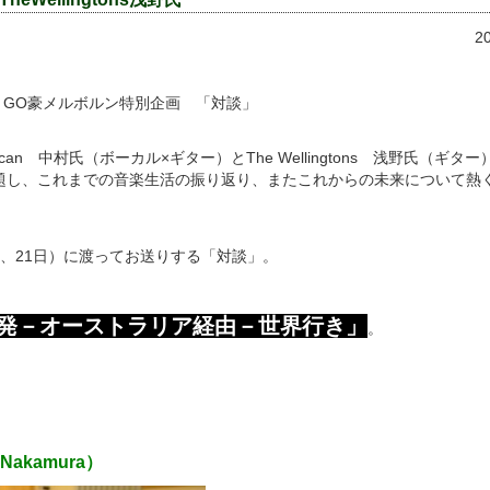
2
stralia × GO豪メルボルン特別企画 「対談」
lican 中村氏（ボーカル×ギター）とThe Wellingtons 浅野氏（ギ
題し、これまでの音楽生活の振り返り、またこれからの未来について熱
3日、21日）に渡ってお送りする「対談」。
発－オーストラリア経由－世界行き」
。
Nakamura）