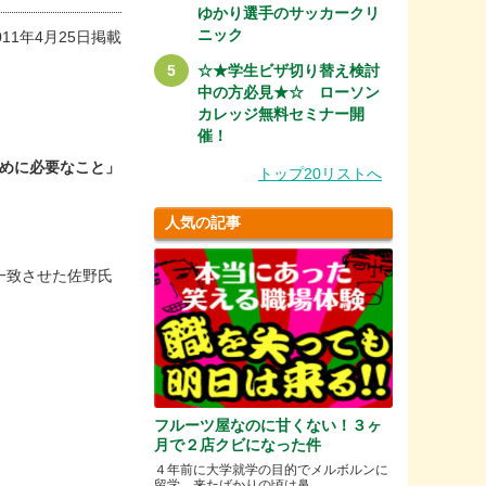
ゆかり選手のサッカークリ
ニック
011年4月25日掲載
☆★学生ビザ切り替え検討
中の方必見★☆ ローソン
カレッジ無料セミナー開
催！
めに必要なこと」
トップ20リストへ
人気の記事
一致させた佐野氏
フルーツ屋なのに甘くない！３ヶ
月で２店クビになった件
４年前に大学就学の目的でメルボルンに
留学。来たばかりの頃は鼻.....