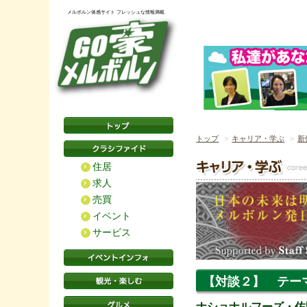
メルボルン体感サイト フレッシュな情報満載
トップ
キャリア・学ぶ
新
住居
求人
売買
イベント
サービス
【対談２】 テー
ナショナルフーズ・佐