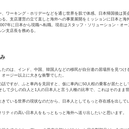
ー、ワーキング・ホリデーなどを通じ世界を肌で体感。日本帰国後は英
わる。支店運営の立て直しと海外への事業展開をミッションに日本と海
2007年に日本から現職へ転職。現在はスタッフ・ソリューション・オー
ルン支店長を務める。
強み
したのは、インド、中国、韓国人などの移民が自分達の居場所を見つけ
。オージー以上に大きな衝撃でした。
の話ですが、ふと車内を見回すと、仮に車内に50人程の乗客が居たとして
、そして少しの白人と1人の日本人と言う人種の比率で、これはそのまま
生きている世界の現状なのだから、日本人としてもっと存在感を出して
オリティの高い日本人をもっともっと海外へ送り出したいと思います。