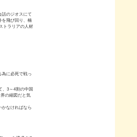
会話のジオスにて
外を飛び回り、楠
ストラリアの人材
る為に必死で戦っ
、3～4割の中国
世界の縮図だと気
いかなければなら