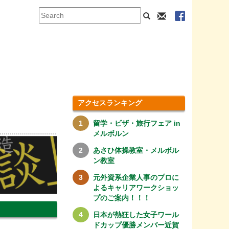
アクセスランキング
留学・ビザ・旅行フェア in
メルボルン
あさひ体操教室・メルボル
ン教室
元外資系企業人事のプロに
よるキャリアワークショッ
プのご案内！！！
日本が熱狂した女子ワール
ドカップ優勝メンバー近賀