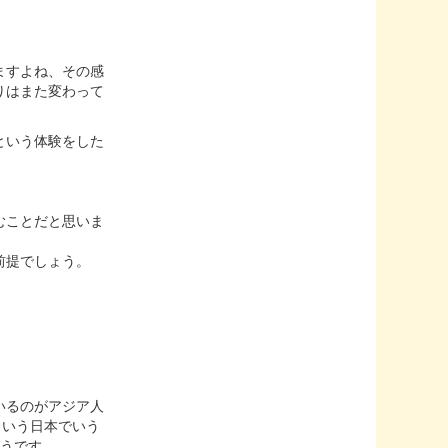
ますよね、その感
りはまた変わって
という体験をした
むことだと思いま
前提でしょう。
いるのがアジア人
on)という日本でいう
そうです。