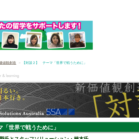
価値観創造
【対談２】 テーマ「世界で戦うために」
マ「世界で戦うために」
野氏とスタッフソリューション・楠本氏