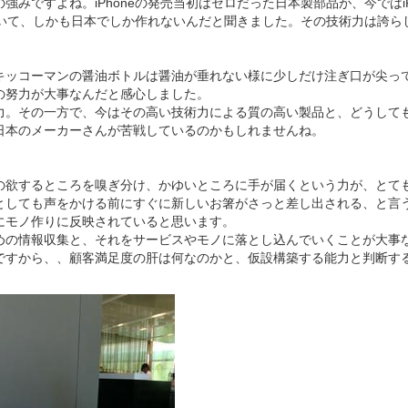
強みですよね。iPhoneの発売当初はゼロだった日本製部品が、今ではiP
ていて、しかも日本でしか作れないんだと聞きました。その技術力は誇ら
キッコーマンの醤油ボトルは醤油が垂れない様に少しだけ注ぎ口が尖っ
の努力が大事なんだと感心しました。
力。その一方で、今はその高い技術力による質の高い製品と、どうして
日本のメーカーさんが苦戦しているのかもしれませんね。
の欲するところを嗅ぎ分け、かゆいところに手が届くという力が、とて
としても声をかける前にすぐに新しいお箸がさっと差し出される、と言
にモノ作りに反映されていると思います。
めの情報収集と、それをサービスやモノに落とし込んでいくことが大事
ですから、、顧客満足度の肝は何なのかと、仮設構築する能力と判断す