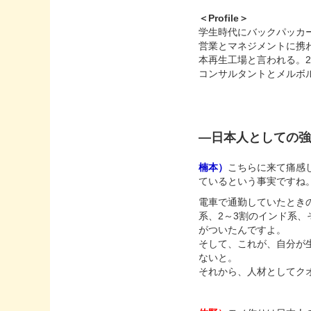
＜Profile＞
学生時代にバックパッカ
営業とマネジメントに携
本再生工場と言われる。
コンサルタントとメルボ
―日本人としての
楠本）
こちらに来て痛感
ているという事実ですね
電車で通勤していたとき
系、2～3割のインド系
がついたんですよ。
そして、これが、自分が
ないと。
それから、人材としてク