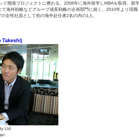
ランド開発プロジェクトに携わる。2008年に海外留学しMBAを取得。留
て海外戦略などグループ成長戦略の企画部門に就く。2010年より現職（Na
ープの女性社員として初の海外赴任者2名の内の1人。
Takeshi)
 Pty Ltd
ger