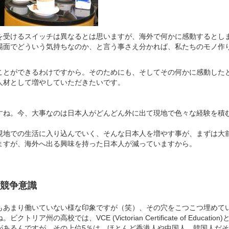
を受けるスイッチは異なるとは思いますが、海外で何かに感動するとし
場面でどういう気持ちなのか、と言う事さえ分かれば、私たちのモノ作
ことができるわけですから。そのためにも、そしてその何かに感動した
人材として増やしていただきたいです。
すね。今、大事なのは日本人がどんどん外に出て現地で色々な経験を積
現地での生活に入り込んでいく、そんな日本人を増やす事が、まずは大
ますが、海外へ出る興味を持った日本人が減っていますから。
る競争意識
もあまり働いていない様な印象ですが（笑）、その穴をこつこつ埋めて
リア州の高校では、VCE (Victorian Certificate of Educati
があるんですが、その上位5％は、ほとんど香港人や中国人、韓国人だ