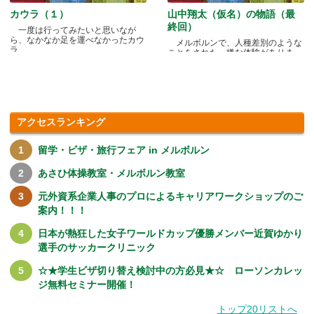
カウラ（１）
山中翔太（仮名）の物語（最
終回）
一度は行ってみたいと思いなが
ら、なかなか足を運べなかったカウ
メルボルンで、人種差別のような
ラ.....
ことをされた、嫌な体験がありま
す.....
アクセスランキング
留学・ビザ・旅行フェア in メルボルン
あさひ体操教室・メルボルン教室
元外資系企業人事のプロによるキャリアワークショップのご
案内！！！
日本が熱狂した女子ワールドカップ優勝メンバー近賀ゆかり
選手のサッカークリニック
☆★学生ビザ切り替え検討中の方必見★☆ ローソンカレッ
ジ無料セミナー開催！
トップ20リストへ