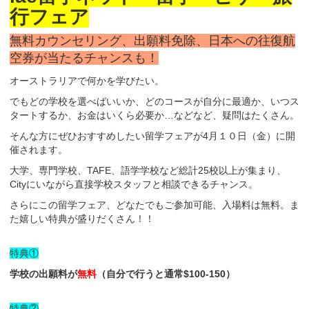
行フェア
無料カウンセリング、出願料免除、日本への往復航
空券が当たるチャンスも！
オーストラリアで何かを学びたい。
でもどの学校を選べばいいか、どのコースが自分に最適か、いつス
タートするか、お金はいくら必要か…などなど、疑問はたくさん。
そんな方にぜひおすすめしたい留学フェアが4月１０日（金）に開
催されます。
大学、専門学校、TAFE、語学学校など総計25校以上が集まり、
Cityにいながら直接学校スタッフと相談できるチャンス。
さらにこの留学フェア、どなたでもご参加可能、入場料は無料。ま
た嬉しい特典が盛りだくさん！！
特典①
学校の出願料が
無料
（自分で行うと通常$100-150）
特典②