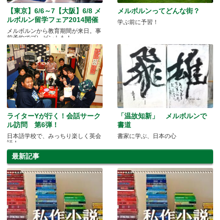
【東京】6/6～7【大阪】6/8 メ
メルボルンってどんな街？
ルボルン留学フェア2014開催
学ぶ前に予習！
メルボルンから教育期間が来日。事
前予約でプレゼントも！
ライターYが行く！会話サーク
「温故知新」 メルボルンで
ル訪問 第6弾！
書道
日本語学校で、みっちり楽しく英会
書家に学ぶ、日本の心
話！
最新記事