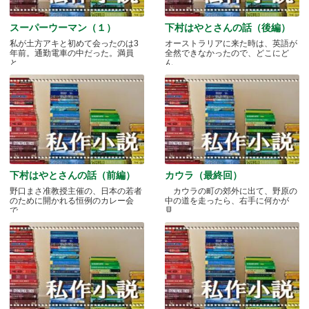
スーパーウーマン（１）
下村はやとさんの話（後編）
私が土方アキと初めて会ったのは3
オーストラリアに来た時は、英語が
年前。通勤電車の中だった。満員
全然できなかったので、どこにど
と.....
ん.....
下村はやとさんの話（前編）
カウラ（最終回）
野口まさ准教授主催の、日本の若者
カウラの町の郊外に出て、野原の
のために開かれる恒例のカレー会
中の道を走ったら、右手に何かが
で.....
見.....