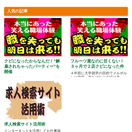
人気の記事
クビになったからなんだ！“解
フルーツ屋なのに甘くない！
雇されちゃったパーティー”を
３ヶ月で２店クビになった件
開催
４年前に大学就学の目的でメルボル
ンに留学。来たばかりの頃は鼻.....
海外に留学中ということもあり日本
にいる家族や友人と会う機会もな
か.....
求人検索サイト活用術
インターネットを活用してお仕事探