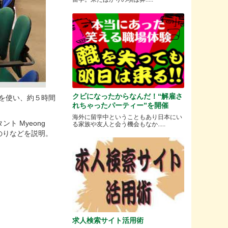
クビになったからなんだ！“解雇さ
面を使い、約５時間
れちゃったパーティー”を開催
海外に留学中ということもあり日本にい
ト Myeong
る家族や友人と会う機会もなか.....
る道のりなどを説明。
求人検索サイト活用術