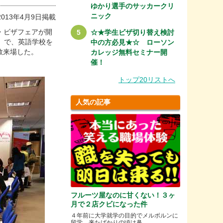
ゆかり選手のサッカークリ
ニック
2013年4月9日掲載
行・ビザフェアが開
☆★学生ビザ切り替え検討
名）で、英語学校を
中の方必見★☆ ローソン
数来場した。
カレッジ無料セミナー開
催！
トップ20リストへ
人気の記事
フルーツ屋なのに甘くない！３ヶ
月で２店クビになった件
４年前に大学就学の目的でメルボルンに
留学。来たばかりの頃は鼻.....