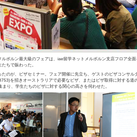
メルボルン最大級のフェアは、iae留学ネットメルボルン支店フロア全
生たちで賑わった。
たのが、ビザセミナー。フェア開催に先立ち、ゲストのビザコンサルタン
No. 0963753)を招きオーストラリアで必要なビザ、またはビザ取得に対す
に集まり、学生たちのビザに対する関心の高さを伺わせた。