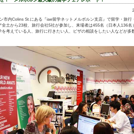
ルン市内Colins St.にある『iae留学ネットメルボルン支店』で留学・旅
全土から23校、旅行会社5社が参加し、来場者は455名（日本人136
学を考えている人、旅行に行きたい人、ビザの相談をしたい人などが多