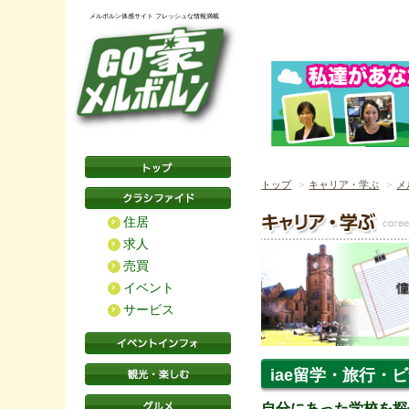
メルボルン体感サイト フレッシュな情報満載
トップ
キャリア・学ぶ
メ
住居
求人
売買
イベント
サービス
iae留学・旅行
自分にあった学校を探