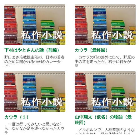
下村はやとさんの話（前編）
カウラ（最終回）
野口まさ准教授主催の、日本の若者
カウラの町の郊外に出て、野原の
のために開かれる恒例のカレー会
中の道を走ったら、右手に何かが
で.....
見.....
カウラ（１）
山中翔太（仮名）の物語（最
終回）
一度は行ってみたいと思いなが
ら、なかなか足を運べなかったカウ
メルボルンで、人種差別のような
ラ.....
ことをされた、嫌な体験がありま
す.....