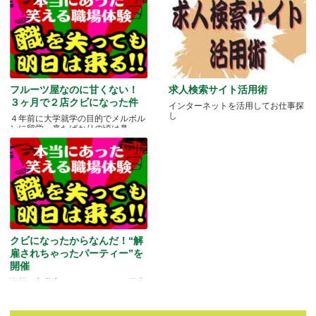
フルーツ屋なのに甘くない！
求人検索サイト活用術
３ヶ月で２店クビになった件
インターネットを活用してお仕事探
し
４年前に大学就学の目的でメルボル
ンに留学。来たばかりの頃は鼻.....
クビになったからなんだ！“解
雇されちゃったパーティー”を
開催
海外に留学中ということもあり日本
にいる家族や友人と会う機会もな
か.....