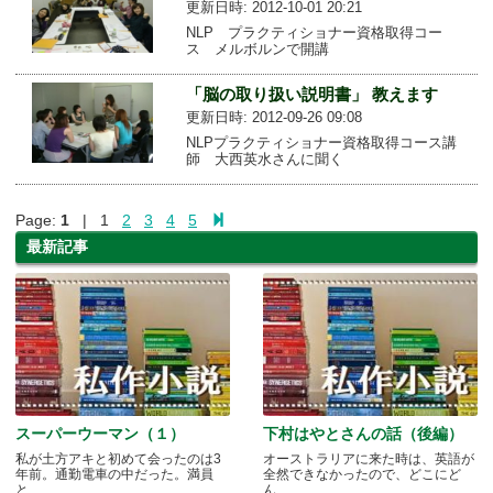
更新日時: 2012-10-01 20:21
NLP プラクティショナー資格取得コー
ス メルボルンで開講
「脳の取り扱い説明書」 教えます
更新日時: 2012-09-26 09:08
NLPプラクティショナー資格取得コース講
師 大西英水さんに聞く
Page:
1
| 1
2
3
4
5
最新記事
スーパーウーマン（１）
下村はやとさんの話（後編）
私が土方アキと初めて会ったのは3
オーストラリアに来た時は、英語が
年前。通勤電車の中だった。満員
全然できなかったので、どこにど
と.....
ん.....