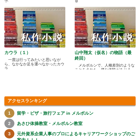
で.....
見.....
カウラ（１）
山中翔太（仮名）の物語（最
終回）
一度は行ってみたいと思いなが
ら、なかなか足を運べなかったカウ
メルボルンで、人種差別のような
ラ.....
ことをされた、嫌な体験がありま
す.....
アクセスランキング
留学・ビザ・旅行フェア in メルボルン
あさひ体操教室・メルボルン教室
元外資系企業人事のプロによるキャリアワークショップのご
案内！！！