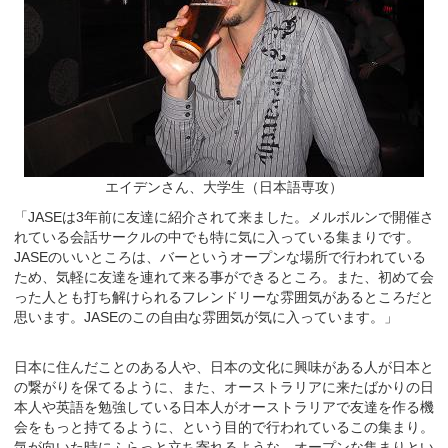
エイデンさん、大学生（日本語専攻）
「JASEは3年前に友達に紹介されて来ました。メルボルンで開催さ
れている会話サークルの中でも特に気に入っている集まりです。
JASEのいいところは、バーというオープンな場所で行われている
ため、気軽に友達を連れて来る事ができるところ。また、初めて会
った人とも打ち解けられるフレンドリーな雰囲気があるところだと
思います。JASEのこの自由な雰囲気が気に入っています。」
日本に住んだことのある人や、日本の文化に興味がある人が日本と
の繋がりを保てるように、また、オーストラリアに来たばかりの日
本人や英語を勉強している日本人がオーストラリアで友達を作る機
会をもっと持てるように、という目的で行われているこの集まり。
気が向いた時にふらっと立ち寄れるような、オープンな集まりとい