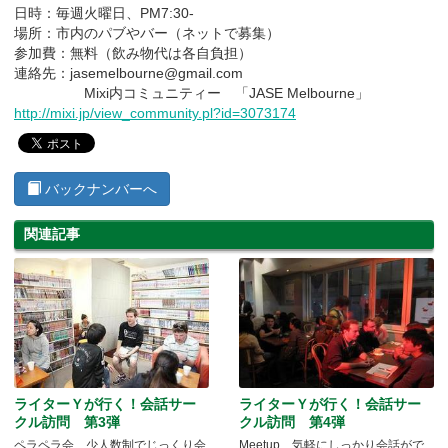
日時：毎週火曜日、PM7:30-
場所：市内のパブやバー（ネットで募集）
参加費：無料（飲み物代は各自負担）
連絡先：jasemelbourne@gmail.com
Mixi内コミュニティー 「JASE Melbourne」
http://mixi.jp/view_community.pl?id=3073174
バックナンバーへ
関連記事
ライターＹが行く！会話サー
ライターＹが行く！会話サー
クル訪問 第3弾
クル訪問 第4弾
ペラペラ会 少人数制でじっくり会
Meetup 気軽にしっかり会話がで