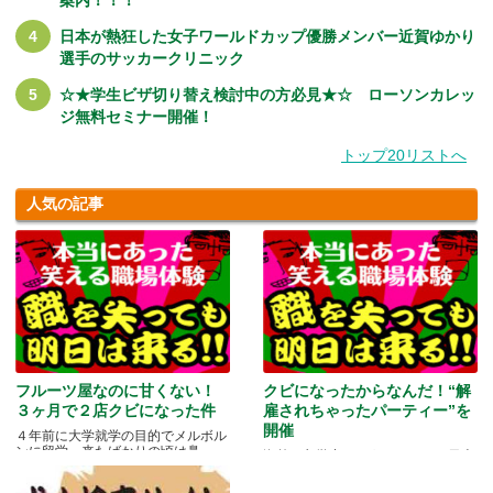
日本が熱狂した女子ワールドカップ優勝メンバー近賀ゆかり
選手のサッカークリニック
☆★学生ビザ切り替え検討中の方必見★☆ ローソンカレッ
ジ無料セミナー開催！
トップ20リストへ
人気の記事
フルーツ屋なのに甘くない！
クビになったからなんだ！“解
３ヶ月で２店クビになった件
雇されちゃったパーティー”を
開催
４年前に大学就学の目的でメルボル
ンに留学。来たばかりの頃は鼻.....
海外に留学中ということもあり日本
にいる家族や友人と会う機会もな
か.....