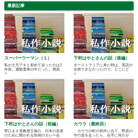
最新記事
スーパーウーマン（１）
下村はやとさんの話（後編）
私が土方アキと初めて会ったのは3
オーストラリアに来た時は、英語が
年前。通勤電車の中だった。満員
全然できなかったので、どこにど
と.....
ん.....
下村はやとさんの話（前編）
カウラ（最終回）
野口まさ准教授主催の、日本の若者
カウラの町の郊外に出て、野原の
のために開かれる恒例のカレー会
中の道を走ったら、右手に何かが