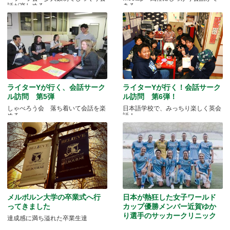
話が楽しめる
きる
ライターYが行く、会話サーク
ライターYが行く！会話サーク
ル訪問 第5弾
ル訪問 第6弾！
しゃべろう会 落ち着いて会話を楽
日本語学校で、みっちり楽しく英会
める
話！
メルボルン大学の卒業式へ行
日本が熱狂した女子ワールド
ってきました
カップ優勝メンバー近賀ゆか
り選手のサッカークリニック
達成感に満ち溢れた卒業生達
ソルティーロなでしこクリニック