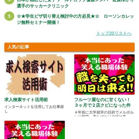
選手のサッカークリニック
☆★学生ビザ切り替え検討中の方必見★☆ ローソンカレッ
ジ無料セミナー開催！
トップ20リストへ
人気の記事
求人検索サイト活用術
フルーツ屋なのに甘くない！
３ヶ月で２店クビになった件
インターネットを活用してお仕事探
し
４年前に大学就学の目的でメルボル
ンに留学。来たばかりの頃は鼻.....