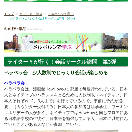
トップ
キャリア・学ぶ
メルボルンで学ぶ
ライターＹが行く！会話サークル訪問 第3弾
ライターＹが行く！会話サークル訪問 第3弾
ペラペラ会 少人数制でじっくり会話が楽しめる
ペラペラ会
ペラペラ会は、漫画館HowHowの１部屋で毎週行われている。日本
人とネイティブのバランスをとるために人数制限（ネイティブ、日
本人それぞれ12、3人まで）を行っているので、事前に予約が必
要。（カウンター受付のみ）日本人の参加者は語学学生、ワーキン
グホリデーの人が多く、ネイティブではHowHowと同じフロアにあ
る日本語学校の生徒や、日本語を勉強している人、日本に以前住ん
でいたことがある人などが参加していた。