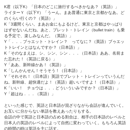
K君（以下K）「日本のどこに旅行するべきかなあ？（英語）」
ライターＹ（以下Y）「うーん。まあ普通に東京と京都かなあ。ど
のくらい行くの？（英語）」
K「3週間くらい。まあお金にもよるけど。東京と京都はやっぱり
はずせないんだね。あと、ブレット・トレイン（bullet train）も乗
る予定で、楽しみなんだ。（英語）」
Y「．．．ブゥエット・トレイン？ ってなに？（英語）ブゥエッ
トトレインとはなんですか？（日本語）」
K「そのなまえは、シ、シン、シン．．．（日本語）ああ、名前ま
た忘れた！（英語に戻る）」
Y「ああ、新幹線かあ！（英語）」
K「しんかんせん！そうそう！（日本語）」
Y「それそれ！（日本語）英語でブレット・トレインっていうんだ
ね。新幹線、超快適だよ！（英語）超いいですよ！（日本語）」
K「いい！ チョウは．．．どういういみですか？（日本語）」
Y「超はね．．．（英語）」
といった感じで、英語と日本語が混ざりながら会話が進んでいく。
お互いに分からない単語を教えあったりもする。
会話の中で英語と日本語の占める割合は、相手の日本語のレベルと
日本人の英語のレベルによって自然に変わっていく。もちろん英語
の時間の時は英語を主に話す。