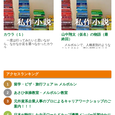
カウラ（１）
山中翔太（仮名）の物語（最
終回）
一度は行ってみたいと思いなが
ら、なかなか足を運べなかったカウ
メルボルンで、人種差別のような
ラ.....
ことをされた、嫌な体験がありま
す.....
アクセスランキング
留学・ビザ・旅行フェア in メルボルン
あさひ体操教室・メルボルン教室
元外資系企業人事のプロによるキャリアワークショップのご
案内！！！
日本が熱狂した女子ワールドカップ優勝メンバー近賀ゆかり