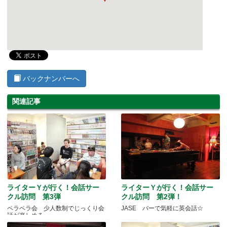
バックナンバーへ
関連記事
ライターＹが行く！会話サー
ライターＹが行く！会話サー
クル訪問 第3弾
クル訪問 第2弾！
ペラペラ会 少人数制でじっくり会
JASE バーで気軽に英会話☆
話が楽しめる