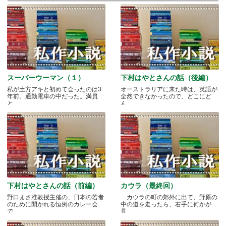
スーパーウーマン（１）
下村はやとさんの話（後編）
私が土方アキと初めて会ったのは3
オーストラリアに来た時は、英語が
年前。通勤電車の中だった。満員
全然できなかったので、どこにど
と.....
ん.....
下村はやとさんの話（前編）
カウラ（最終回）
野口まさ准教授主催の、日本の若者
カウラの町の郊外に出て、野原の
のために開かれる恒例のカレー会
中の道を走ったら、右手に何かが
で.....
見.....