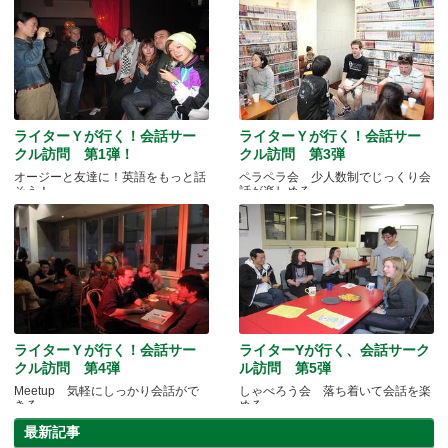
ライターＹが行く！会話サー
ライターＹが行く！会話サー
クル訪問 第1弾！
クル訪問 第3弾
オージーと友達に！英語をもっと話
ペラペラ会 少人数制でじっくり会
そう！
話が楽しめる
ライターＹが行く！会話サー
ライターYが行く、会話サーク
クル訪問 第4弾
ル訪問 第5弾
Meetup 気軽にしっかり会話がで
しゃべろう会 落ち着いて会話を楽
きる
める
最新記事