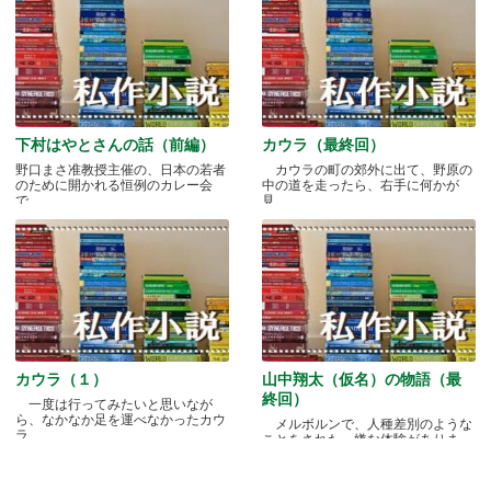
下村はやとさんの話（前編）
カウラ（最終回）
野口まさ准教授主催の、日本の若者
カウラの町の郊外に出て、野原の
のために開かれる恒例のカレー会
中の道を走ったら、右手に何かが
で.....
見.....
カウラ（１）
山中翔太（仮名）の物語（最
終回）
一度は行ってみたいと思いなが
ら、なかなか足を運べなかったカウ
メルボルンで、人種差別のような
ラ.....
ことをされた、嫌な体験がありま
す.....