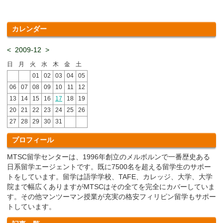
カレンダー
<
2009-12
>
日
月
火
水
木
金
土
01
02
03
04
05
06
07
08
09
10
11
12
13
14
15
16
17
18
19
20
21
22
23
24
25
26
27
28
29
30
31
プロフィール
MTSC留学センターは、1996年創立のメルボルンで一番歴史ある
日系留学エージェントです。既に7500名を超える留学生のサポー
トをしています。留学は語学学校、TAFE、カレッジ、大学、大学
院まで幅広くありますがMTSCはその全てを完全にカバーしていま
す。その他マンツーマン授業が充実の格安フィリピン留学もサポー
トしています。