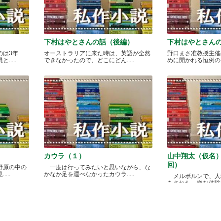
下村はやとさんの話（後編）
下村はやとさん
のは3年
オーストラリアに来た時は、英語が全然
野口まさ准教授主催
....
できなかったので、どこにどん.....
めに開かれる恒例のカレ
カウラ（１）
山中翔太（仮名
回）
野原の中の
一度は行ってみたいと思いながら、な
...
かなか足を運べなかったカウラ.....
メルボルンで、人
をされた、嫌な体験があ