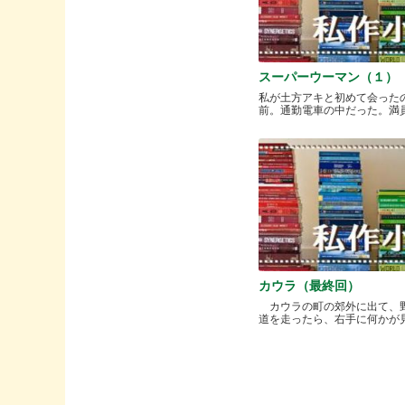
スーパーウーマン（１）
私が土方アキと初めて会った
前。通勤電車の中だった。満員と.
カウラ（最終回）
カウラの町の郊外に出て、
道を走ったら、右手に何かが見..