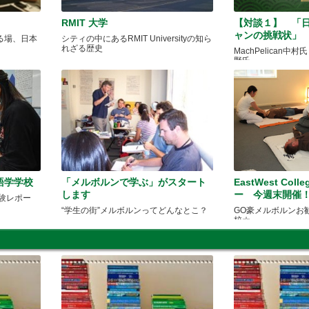
RMIT 大学
【対談１】 「
ャンの挑戦状」
る場、日本
シティの中にあるRMIT Universityの知ら
れざる歴史
MachPelican中村氏と
野氏
語学学校
「メルボルンで学ぶ」がスタート
EastWest Col
します
ー 今週末開
体験レポー
“学生の街”メルボルンってどんなとこ？
GO豪メルボルンお
校☆